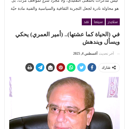
ليس مذكّرات بالمعنى التقليدي، ولا مجرد سردٍ لمواقف مرّت، بل
هو محاولة نادرة لجعل التجربة الثقافية والسياسية والفنية مادة حيّة
سلايدر
سينما
نقد
في (الحياة كما عشتها).. (أمير العمري) يحكي
ويسأل ويندهش
آخر تحديث
أغسطس 4, 2025
شارك