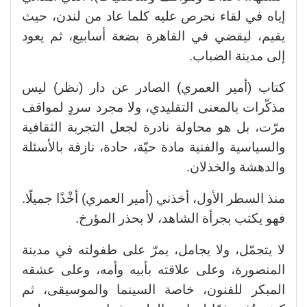
إياه في لقاء نحرص عليه كلما عاد من لندن، حيث
يقيم، ليقضي في القاهرة بضعة أسابيع، ثم يعود
إلى مدينة الضباب.
كتاب (أمير العمري) الصادر عن دار (نظر) ليس
مذكّرات بالمعنى التقليدي، ولا مجرد سردٍ لمواقف
مرّت، بل هو محاولة نادرة لجعل التجربة الثقافية
والسياسية والفنية مادة حيّة، حادة، نازفة بالأسئلة
والدهشة والخذلان.
منذ السطر الأول، أخذني (أمير العمري) أخْذًا جميلًا.
فهو يكتب بجرأة الشاهد، لا بحذر المؤرخ.
لا يتجمّل، ولا يجامل، يمرّ على طفولته في مدينة
المنصورة، وعلى علاقته بأبيه وأمه، وعلى عشقه
المبكر للفنون، خاصة السينما والموسيقى، ثم