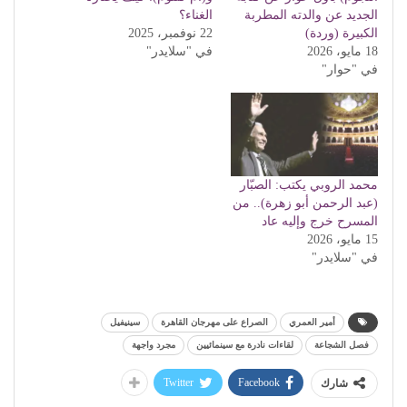
الجديد عن والدته المطربة
الغناء؟
الكبيرة (وردة)
22 نوفمبر، 2025
18 مايو، 2026
في "سلايدر"
في "حوار"
محمد الروبي يكتب: الصبّار
(عبد الرحمن أبو زهرة).. من
المسرح خرج وإليه عاد
15 مايو، 2026
في "سلايدر"
أمير العمري
الصراع على مهرجان القاهرة
سينيفيل
فصل الشجاعة
لقاءات نادرة مع سينمائيين
مجرد واجهة
Twitter
Facebook
شارك