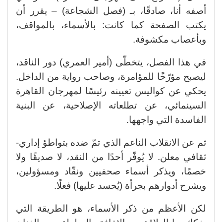
أصفه أنا، صادقًا، بـ (فصل الشجاعة) – يقرر أن
يكتب الصفحة كما كانت: بالأسماء، بالمواقف،
وبأعصاب مكشوفة.
في هذا الفصل، يتخطّى (أمير العمري) دور الناقد،
ليصبح مؤرّخًا للمؤامرة، وصاحب رواية من الداخل.
يحكي عن كواليس تعيينه رئيسًا لمهرجان القاهرة
السينمائي، عن تطلعاته الإصلاحية، عن البنية
الفاسدة التي واجهها.
ثم عن الانقلاب الناعم الذي تمّ ضده بتواطؤ إداري-
ثقافي معلن. لا يُوفّر أحدًا من النقد، لا صديقًا ولا
خصمًا، ويذكر أسماء صحفيين ونقّاد ومسؤولين،
ويشرح أدوارهم بجرأة (يُحسد عليها) فعلًا.
لكن الأعظم من ذكر الأسماء، هو الطريقة التي