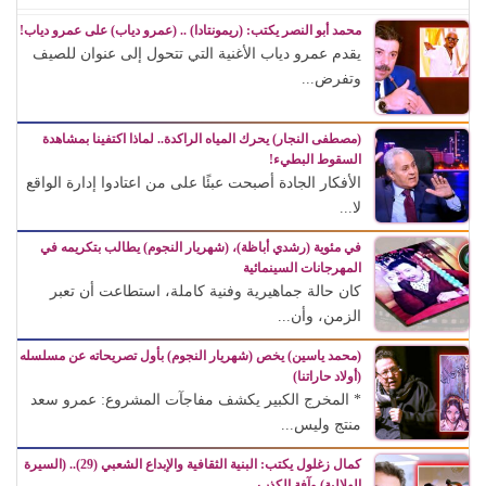
محمد أبو النصر يكتب: (ريمونتادا) .. (عمرو دياب) على عمرو دياب!
يقدم عمرو دياب الأغنية التي تتحول إلى عنوان للصيف
وتفرض...
(مصطفى النجار) يحرك المياه الراكدة.. لماذا اكتفينا بمشاهدة
السقوط البطيء!
الأفكار الجادة أصبحت عبئًا على من اعتادوا إدارة الواقع
لا...
في مئوية (رشدي أباظة)، (شهريار النجوم) يطالب بتكريمه في
المهرجانات السينمائية
كان حالة جماهيرية وفنية كاملة، استطاعت أن تعبر
الزمن، وأن...
(محمد ياسين) يخص (شهريار النجوم) بأول تصريحاته عن مسلسله
(أولاد حاراتنا)
* المخرج الكبير يكشف مفاجآت المشروع: عمرو سعد
منتج وليس...
كمال زغلول يكتب: البنية الثقافية والإبداع الشعبي (29).. (السيرة
الهلالية) وآفة الكذب