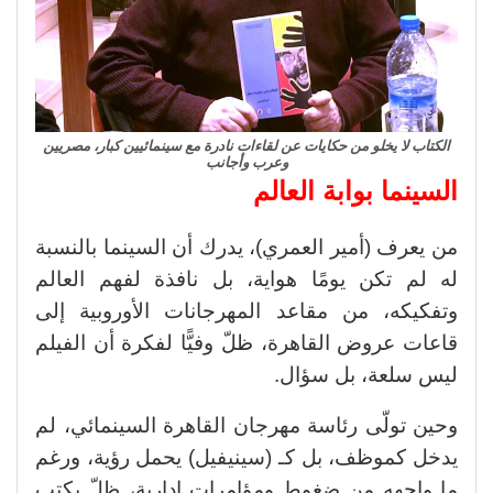
الكتاب لا يخلو من حكايات عن لقاءات نادرة مع سينمائيين كبار، مصريين
وعرب وأجانب
السينما بوابة العالم
من يعرف (أمير العمري)، يدرك أن السينما بالنسبة
له لم تكن يومًا هواية، بل نافذة لفهم العالم
وتفكيكه، من مقاعد المهرجانات الأوروبية إلى
قاعات عروض القاهرة، ظلّ وفيًّا لفكرة أن الفيلم
ليس سلعة، بل سؤال.
وحين تولّى رئاسة مهرجان القاهرة السينمائي، لم
يدخل كموظف، بل كـ (سينيفيل) يحمل رؤية، ورغم
ما واجهه من ضغوط ومؤامرات إدارية، ظلّ يكتب