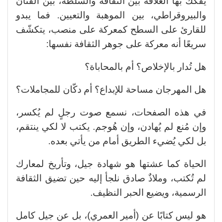
يفكك بها العلاقة بين الثقافة والسلطة، بين الفنان
والبيروقراطي، بين الموهبة والتعيين. فما يبدو
للقارئ على السطح كمعركة على منصب، يتكشّف
سريعًا أنه معركة على جوهر الثقافة نفسها:
هل تُدار بالإخلاص؟ أم بالمحاباة؟
هل المهرجان مساحة للإبداع؟ أم دكّان للمجاملات؟
في هذه الصفحات، نسمع صوت رجلٍ لم يُكسر،
وإن مُنع لم يُهادن، وإن هُوجم. يكتب لا لكي ينتقم،
بل لكي يُضيء الطريق أمام من يأتي بعده.
الحياة كما عشتها هو شهادة جيل، وتأريخ لمعارك
لم تُكتب، وملاذٌ صادق نلجأ إليه حين تضيق الثقافة
الرسمية، ويضيع الحبر النظيف.
هو ليس كتابًا عن (أمير العمري)، بل عن جيل كامل