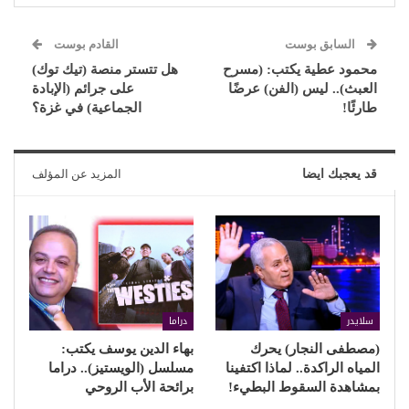
السابق بوست
القادم بوست
محمود عطية يكتب: (مسرح
هل تتستر منصة (تيك توك)
العبث).. ليس (الفن) عرضًا
على جرائم (الإبادة
طارئًا!
الجماعية) في غزة؟
قد يعجبك ايضا
المزيد عن المؤلف
سلايدر
دراما
(مصطفى النجار) يحرك
بهاء الدين يوسف يكتب:
المياه الراكدة.. لماذا اكتفينا
مسلسل (الويستيز).. دراما
بمشاهدة السقوط البطيء!
برائحة الأب الروحي