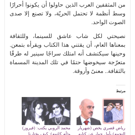
من المثقفين العرب الذين حاولوا أن يكونوا أحرارًا
وسط أنظمة لا تحتمل الحريّة، ولا تصنع إلا صدى
الصوت الواحد.
نصيحتي لكل شاب عاشق للسينما، وللثقافة
بمعناها العام، أن يقتني هذا الكتاب ويقرأه بتمعن.
وحينها سيكتشف أنه امتلك سراجًا سينير له طرقًا
متعرّجة سيخوضها حتمًا في تلك المدينة المسماة
بالثقافة.. معنىً وأروقة.
مرتبط
رياض قصري يخص (شهريار
محمد الروبي يكتب: (فيروز)
النجوم) بأول حوار عن كتابه
و(أم كلثوم): كيف يختارنا