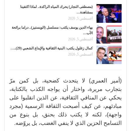
(مصطفى النجار) يحرك المياه الراكدة.. لماذا اكتفينا
بمشاهدة…
أغسطس 5, 2026
بهاء الدين يوسف يكتب: مسلسل (الويستيز).. دراما برائحة
الأب…
أغسطس 5, 2026
كمال زغلول يكتب: البنية الثقافية والإبداع الشعبي (29)..…
أغسطس 5, 2026
(أمير العمري) لا يتحدث كضحية، بل كمن مرّ
بتجارب مريرة، واختار أن يواجه الكذب بالكتابة،
يحكي عن المنافي الثقافية، عن الذين انقلبوا على
مبادئهم، عن كيف أصبحت الثقافة الرسمية (مجرد
واجهة)، لكنه لا يكتب ذلك بحنق، بل بنوع من
التسامح الحزين الذي لا ينفي الغضب، بل يروّضه.