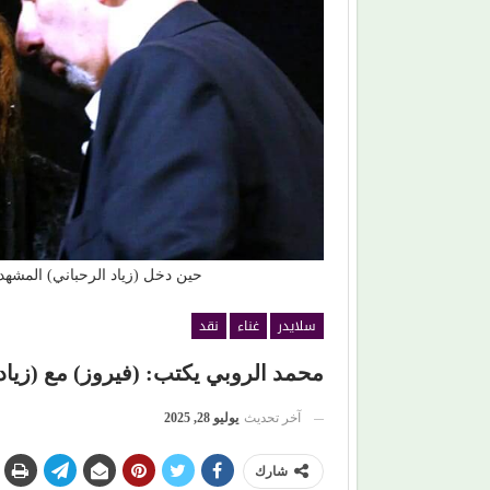
لذي سيقود افتتاح (مهرجان
حين ماتت الحكاية.. الفن المصري يفقد ق
صناعة الهوية الوطنية (1)
حين دخل (زياد الرحباني) المشهد
سلايدر
غناء
نقد
محمد الروبي يكتب: (فيروز) مع (زياد)
آخر تحديث
يوليو 28, 2025
شارك