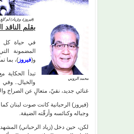
(فيروز)، و(زياد) لم تُلغ
بقلم الناقد 
في حياة كل فن
المضمونة الت
و(
فيروز
)، بما ت
تبدأ الحكاية م
محمد الروبي
والخيال.. وفي 
غنائي جديد، نقيّ، متعالٍ عن الصراخ وال
(فيروز) الرحبانية كانت صوت لبنان كما ي
وجباله وكنائسه وأزقّته الضيقة.
لكن، حين دخل (زياد الرحباني) المشهد،