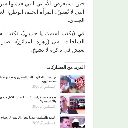
حين نستعرض الأغاني التي قدمتها فيروز 
التي لا تُمسّ.. المرأة الحلم، الوطن، ال
الجندي.
في (بكتب اسمك يا حبيبي)، تكتب اس
الساحات.. في (زهرة المدائن)، تصير
تعيش في ذاكرة لا تشيخ.
المزيد من المشاركات
حين ماتت الحكاية.. الفن المصري يفقد قدرته ع
صناعة الهوية…
أغسطس 7, 2026
محمود حسونة يكتب: (تحت السن).. الأهل مذنبون
والأبناء ضحايا!
أغسطس 7, 2026
(الفن) والسياسة: عندما تتحول الريشة إلى سلاح
أغسطس 7, 2026