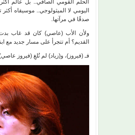
الحلم القومي الصافي.. بل عالم أكثر ص
اليومي لا الميثولوجي.. موسيقاه أكثر تقا
صدقًا في مرآتها.
ولأن الأب (عاصي) كان قد غاب بدت
القديم؟ أم تتجرأ على مسار جديد مع ابنها
فـ (فيروز)، و(زياد) لم تُلغِ (فيروز عاصي)،