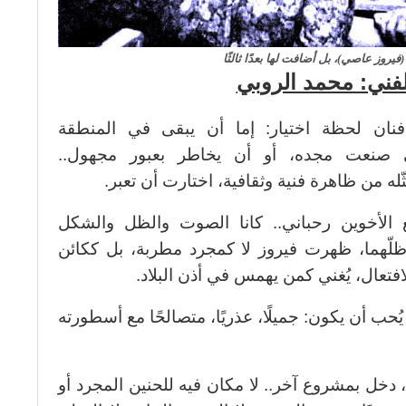
ِ (فيروز عاصي)، بل أضافت لها بعدًا ثالثًا
الفني: محمد الروبي
ان لحظة اختيار: إما أن يبقى في المنطقة
ي صنعت مجده، أو أن يخاطر بعبور مجهول..
مثّله من ظاهرة فنية وثقافية، اختارت أن تعبر.
ع الأخوين رحباني.. كانا الصوت والظل والشكل
ظلّهما، ظهرت فيروز لا كمجرد مطربة، بل ككائن
افتعال، يُغني كمن يهمس في أذن البلاد.
ُحب أن يكون: جميلًا، عذريًا، متصالحًا مع أسطورته
 دخل بمشروع آخر.. لا مكان فيه للحنين المجرد أو