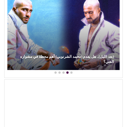
(بعد الليل).. هل يقدم (محمد الشرنوبي) أهم محطة في مشواره
الفني؟