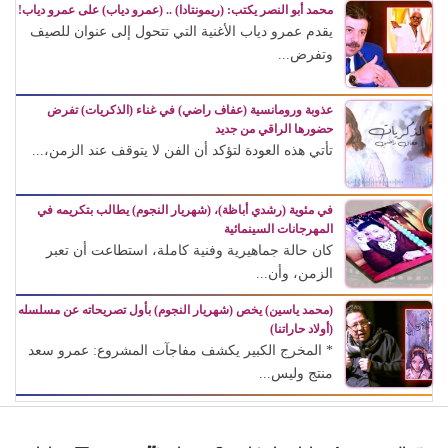
محمد أبو النصر يكتب: (ريمونتادا) .. (عمرو دياب) على عمرو دياب!
يقدم عمرو دياب الأغنية التي تتحول إلى عنوان للصيف
وتفرض...
عذوبة ورومانسية (عفاف راضي) في غناء (الذكريات) تفرض
حضورها الراقي من جديد
تأتي هذه العودة لتؤكد أن الفن لا يتوقف عند الزمن،...
في مئوية (رشدي أباظة)، (شهريار النجوم) يطالب بتكريمه في
المهرجانات السينمائية
كان حالة جماهيرية وفنية كاملة، استطاعت أن تعبر
الزمن، وأن...
(محمد ياسين) يخص (شهريار النجوم) بأول تصريحاته عن مسلسله
(أولاد حاراتنا)
* المخرج الكبير يكشف مفاجآت المشروع: عمرو سعد
منتج وليس...