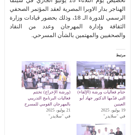
تخصيص يوم الثلاثاء 15 يوليو الجاري في سينما
الهناجر بدار الاوبرا المصرية لعقد المؤتمر الصحفي
الرسمي للدورة الـ 18، وذلك بحضور قيادات وزارة
الثقافة وإدارة المهرجان وعدد من النقاد
والصحفيين والمهتمين بالشأن المسرحي.
مرتبط
ختام فعاليات ورشة (الإلقاء)
(ورشة الإخراج) تختتم
التي قدّمها الدكتور جهاد أبو
فعاليات البرنامج التدريبي
العينين
بالمهرجان القومي للمسرح
19 يوليو، 2025
21 يوليو، 2025
في "سلايدر"
في "سلايدر"