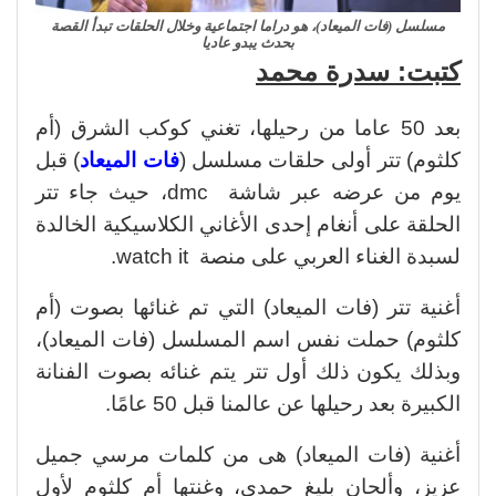
مسلسل (فات الميعاد)، هو دراما اجتماعية وخلال الحلقات تبدأ القصة
بحدث يبدو عاديا
كتبت: سدرة محمد
بعد 50 عاما من رحيلها، تغني كوكب الشرق (أم
كلثوم) تتر أولى حلقات مسلسل (
فات الميعاد
) قبل
يوم من عرضه عبر شاشة dmc، حيث جاء تتر
الحلقة على أنغام إحدى الأغاني الكلاسيكية الخالدة
لسبدة الغناء العربي على منصة watch it.
أغنية تتر (فات الميعاد) التي تم غنائها بصوت (أم
كلثوم) حملت نفس اسم المسلسل (فات الميعاد)،
وبذلك يكون ذلك أول تتر يتم غنائه بصوت الفنانة
الكبيرة بعد رحيلها عن عالمنا قبل 50 عامًا.
أغنية (فات الميعاد) هى من كلمات مرسي جميل
عزيز، وألحان بليغ حمدي، وغنتها أم كلثوم لأول