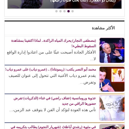
(إيمان ذو الفقار).. (كنت بحب صوت زعيقها)
الأكثر مشاهدة
(مصطفى النجار) يحرك المياه الراكدة.. لماذا اكتفينا بمشاهدة
السقوط البطيء!
الأفكار الجادة أصبحت عبئًا على من اعتادوا إدارة الواقع
لا...
محمد أبو النصر يكتب: (ريمونتادا) .. (عمرو دياب) على عمرو دياب!
يقدم عمرو دياب الأغنية التي تتحول إلى عنوان للصيف
وتفرض...
عذوبة ورومانسية (عفاف راضي) في غناء (الذكريات) تفرض
حضورها الراقي من جديد
تأتي هذه العودة لتؤكد أن الفن لا يتوقف عند الزمن،...
في مئوية (رشدي أباظة)، (شهريار النجوم) يطالب بتكريمه في