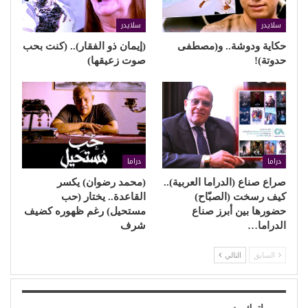
سلايدر
سلايدر
حكاية ودوشة.. و(مصطفى
(إيمان ذو الفقار).. (كنت بحب
حدوتة)!
صوت زعيقها)
دراما
دراما
صراع صناع (الدراما العربية)..
(محمد رضوان) يكسر
كيف رسخت (الصبّاح)
القاعدة.. يختار (حب
حضورها بين أبرز صناع
مستحيل) رغم ظهوره كضيف
الدراما…
شرف
السابق
التالي