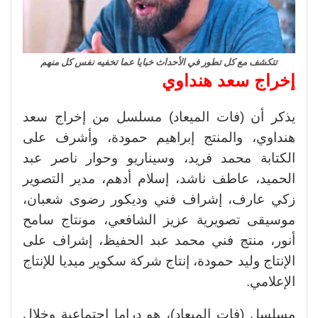
تتكشف مع كل تطور في الأحداث خبايا عما تخفيه نفس كل منهم
إخراج سعد هنداوي
يذكر أن (فات الميعاد) مسلسل من إخراج سعد
هنداوي، والمنتج إبراهيم حمودة، وأشرف على
الكتابة محمد فريد، وسيناريو وحوار ناصر عبد
الحميد، عاطف ناشد، إسلام أدهم، مدير التصوير
زكي عارف، إشراف فني وديكور رضوى شعبان،
موسيقى تصويرية عزيز الشافعي، مونتاج سامح
أنور، منتج فني محمد عبد الحفيظ، إشراف على
الإنتاج وليد حمودة، إنتاج شركة سكوير ميديا للإنتاج
الإعلامي.
مسلسل (فات الميعاد)، هو دراما اجتماعية وخلال