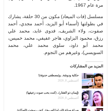
مرة عام 1967.
مسلسل (فات الميعاد) مكون من 30 حلقة، يشارك
في بطولتها (أسماء أبو اليزيد، أحمد مجدي، أحمد
صفوت، ولاء الشريف، فدوى عابد، محمد علي
رزق، محمود البزاوي، هاجر عفيفي، محمد خميس،
محمد أبو داود، سلوى محمد علي، محمد
السويسي)، وغيرهم من النجوم.
المزيد من المشاركات
حكاية ودوشة.. و(مصطفى حدوتة)!
أغسطس 8, 2026
(إيمان ذو الفقار).. (كنت بحب صوت زعيقها)
أغسطس 8, 2026
صراع صناع (الدراما العربية).. كيف رسخت (الصبّاح)