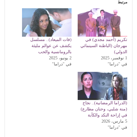
مرتبط
تكريم (أحمد مجدي) في
(فات الميعاد).. مسلسل
مهرجان (الباطنة السينمائي
يكشف عن عوالم مليئة
الدولي)
بالرومانسية والحب
1 نوفمبر، 2025
2 يونيو، 2025
في "دراما"
في "دراما"
(الدراما الرمضانية).. نجاح
(منة شلبي، وحنان مطارع)
في إزاحة النكد والكآبة
5 مارس، 2026
في "دراما"