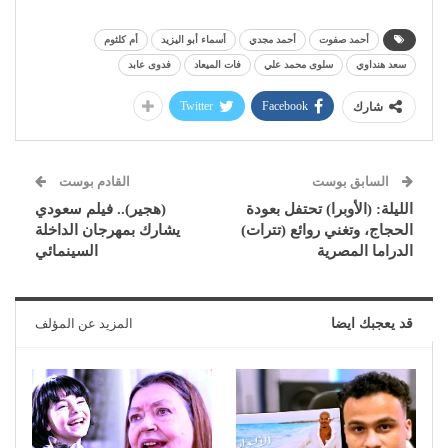
أحمد صفوت
أحمد مجدي
أسماء أبو اليزيد
أم كلثوم
سعد هنداوي
سلوى محمد علي
فات الميعاد
فدوى عابد
Twitter
Facebook
شارك
السابق بوست
القادم بوست
الليلة: (الأوبرا) تحتفل بعودة
(هجير).. فيلم سعودي
الحجاج، وتغني روائع (تترات)
يشارك بمهرجان الداخلة
الدراما المصرية
السينمائي
قد يعجبك ايضا
المزيد عن المؤلف