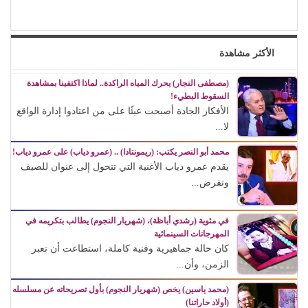
الأكثر مشاهدة
(مصطفى النجار) يحرك المياه الراكدة.. لماذا اكتفينا بمشاهدة
السقوط البطيء!
الأفكار الجادة أصبحت عبئًا على من اعتادوا إدارة الواقع
لا...
محمد أبو النصر يكتب: (ريمونتادا) .. (عمرو دياب) على عمرو دياب!
يقدم عمرو دياب الأغنية التي تتحول إلى عنوان للصيف
وتفرض...
في مئوية (رشدي أباظة)، (شهريار النجوم) يطالب بتكريمه في
المهرجانات السينمائية
كان حالة جماهيرية وفنية كاملة، استطاعت أن تعبر
الزمن، وأن...
(محمد ياسين) يخص (شهريار النجوم) بأول تصريحاته عن مسلسله
(أولاد حاراتنا)