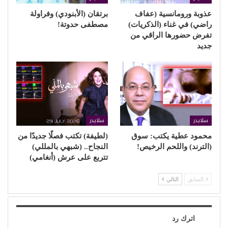
عذوبة ورومانسية (عفاف
برتقان (الأبنودي) وفراولة
راضي) في غناء (الذكريات)
مصطفى حدوتة!
تفرض حضورها الراقي من
جديد
سلايدر
سلايدر
محمود عطية يكتب: سوق
(لطيفة) تكتب فصلًا جديدًا من
(الترند) واللحم الرخيص!
النجاح.. (شبهي بالمللي)
تتربع على عرش (أنغامي)
السابق
التالي
اترك رد