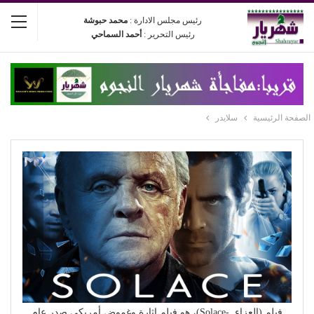
رئيس مجلس الادارة :
محمد حبوشة
رئيس التحرير :
أحمد السماحي
الصفحة الرئيسية
سلايدر
فيلم (العزاء -Solace)، هو فيلم إثارة وغموض أمريكي صدر عام