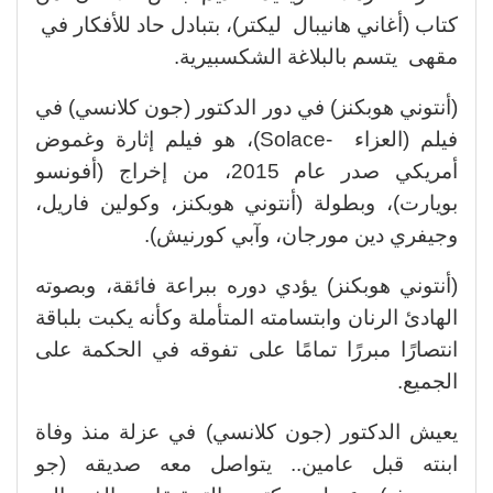
كتاب (أغاني هانيبال ليكتر)، بتبادل حاد للأفكار في
مقهى يتسم بالبلاغة الشكسبيرية.
(أنتوني هوبكنز) في دور الدكتور (جون كلانسي) في
فيلم (العزاء -Solace)، هو فيلم إثارة وغموض
أمريكي صدر عام 2015، من إخراج (أفونسو
بويارت)، وبطولة (أنتوني هوبكنز، وكولين فاريل،
وجيفري دين مورجان، وآبي كورنيش).
(أنتوني هوبكنز) يؤدي دوره ببراعة فائقة، وبصوته
الهادئ الرنان وابتسامته المتأملة وكأنه يكبت بلباقة
انتصارًا مبررًا تمامًا على تفوقه في الحكمة على
الجميع.
يعيش الدكتور (جون كلانسي) في عزلة منذ وفاة
ابنته قبل عامين.. يتواصل معه صديقه (جو