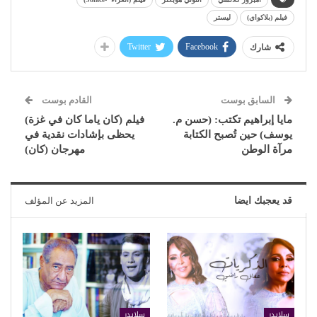
فيلم (بلاكواي)
ليستر
Twitter
Facebook
شارك
السابق بوست
القادم بوست
مايا إبراهيم تكتب: (حسن م.
فيلم (كان ياما كان في غزة)
يوسف) حين تُصبح الكتابة
يحظى بإشادات نقدية في
مرآة الوطن
مهرجان (كان)
قد يعجبك ايضا
المزيد عن المؤلف
سلايدر
سلايدر