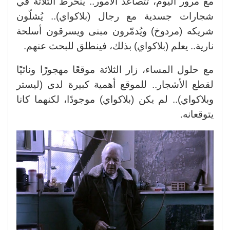
مع مرور اليوم، تتصاعد الأمور.. ينخرط الثلاثة في
شجارات جسدية مع رجال (بلاكواي).. يُشلّون
شريكه (مردوخ) ويُدمّرون مبنى ويسرقون أسلحة
نارية.. يعلم (بلاكواي) بذلك، فينطلق للبحث عنهم.
مع حلول المساء، زار الثلاثة موقعًا مهجورًا ونائيًا
لقطع الأشجار.. للموقع أهمية كبيرة لدى (ليستر
وبلاكواي).. لم يكن (بلاكواي) موجودًا، لكنهما كانا
يتوقعانه.