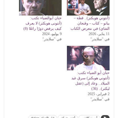
(أنتوني هوبكنز).. قطة –
حنان أبوالضياء تكتب:
بيانو – كتاب – وفنجان
(أنتونى هوبكنز) لا يعرف
الشاي) في معرض الكتاب
كيف يرفض دورًا رائعًا (8)
11 يناير، 2026
9 يوليو، 2024
في "سلايدر"
في "سلايدر"
حنان أبو الضياء تكتب:
(أنتوني هوبكنز) سرق عيد
الميلاد.. وعاد إلى (عقل
ليكتر).. (36)
2 فبراير، 2025
في "سلايدر"
أمبروز كلانسي
أنتوني هوبكنز
فيلم (العزاء -Solace)