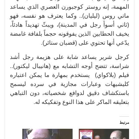
المهمة، إنه روستر كوجبورن العصري الذي يساعد
ماتي روس (ليليان).. وكما يعترف هو نفسه، فهو
(ثاني أسوأ رجل في المدينة)، ويبثّ تهديداً هادئاً،
يخيف الحطابين الذين يفوقونه حجماً بلفافة غامضة
يدّعي أنها تحتوي على (قضبان ستائر).
كرجل شرير يساعد شابة على هزيمة رجل أشد
شراسة، تتضح أوجه التشابه مع (هانيبال ليكتور)..
فيلم (بلاكواي) يستخدم بمهارة ما يمكن اعتباره
كليشيهات وعبارات مجازية في سرده ليسمح
باستكشاف دقيق لدوافع شخصياته، دون التباهي
بتعليقه الماكر على هذا النوع وتفكيكه له.
مرتبط