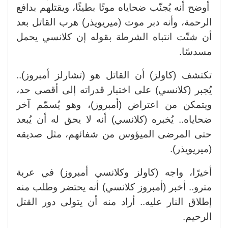
أوضح أنه يُجنّب ضحاياه موتًا بطيئًا، ويقتلهم بدافع
الرحمة، وأنه دبر موت (ميريويذر) هرب القاتل بعد
أن شتّت انتباه الشرطة بقوله إن كلانسي يحمل
مسدسًا.
تكتشف (كاولز) أن القاتل هو (تشارلز أمبروز)..
يُجبر (كلانسي) على اختبار قدراته إلى أقصى حد،
ويتمكن من اعتراض (أمبروز)، وهو يُسمّم آخر
ضحاياه.. يُخبره (كلانسي) أنه لا يحق له أن يُبعد
حتى المرضى الميؤوس من شفائهم، مثل صديقه
(ميريويذر).
أخيرًا، واجه (كاولز وكلانسي أمبروز) في عربة
مترو.. أخبر (أمبروز كلانسي) أنه يحتضر وطلب منه
إطلاق النار عليه.. أراد منه أن يتولى دور القتل
الرحيم.