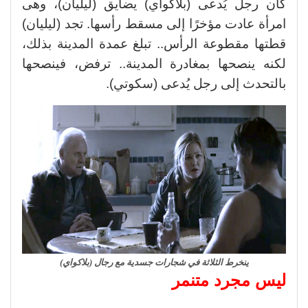
كان رجل يُدعى (بلاكواي) يضايق (ليليان)، وهى
امرأة عادت مؤخرًا إلى مسقط رأسها. تجد (ليليان)
قطتها مقطوعة الرأس.. تبلغ عمدة المدينة بذلك،
لكنه ينصحها بمغادرة المدينة.. ترفض، فينصحها
بالتحدث إلى رجل يُدعى (سكوتي).
ينخرط الثلاثة في شجارات جسدية مع رجال (بلاكواي)
ليس مجرد متنمر