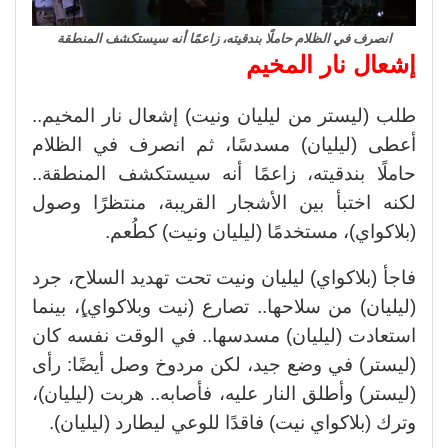
انصرف في الظلام حاملًا بندقيته، زاعمًا أنه سيستكشف المنطقة
إشعال نار المخيم
طلب (ليستر من ليليان ونيت) إشعال نار المخيم..
أعطى (ليليان) مسدسًا، ثم انصرف في الظلام
حاملًا بندقيته، زاعمًا أنه سيستكشف المنطقة..
لكنه اختبأ بين الأشجار القريبة، منتظرًا وصول
(بلاكواي)، مستخدمًا (ليليان ونيت) كطُعم.
فاجأ (بلاكواي) ليليان ونيت تحت تهديد السلاح، جرد
(ليليان) من سلاحها.. تصارع (نيت وبلاكواي)ٍ، بينما
استعادت (ليليان) مسدسها.. في الوقت نفسه كان
(ليستر) في وضع جيد، لكن مردوخ وصل أيضًا: رأى
(ليستر) وأطلق النار عليه، فأصابه.. هربت (ليليان)،
وترك (بلاكواي نيت) فاقدًا للوعي ليطارد (ليليان).