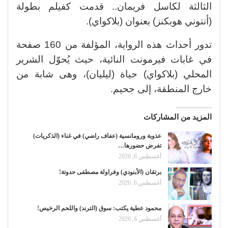
الثالثة لكاسل فريمان.. قدمت كفيلم بطولة
(أنتوني هوبكنز) بعنوان (بلاكواي).
تدور أحداث هذه الرواية، المؤلفة من 160 صفحة
في غابات فيرمونت النائية، حيث يُحوّل الشرير
المحلي (بلاكواي) حياة (ليليان)، وهى شابة من
خارج المنطقة، إلى جحيم.
المزيد من المشاركات
عذوبة ورومانسية (عفاف راضي) في غناء (الذكريات)
تفرض حضورها…
أغسطس 6, 2026
برتقان (الأبنودي) وفراولة مصطفى حدوتة!
أغسطس 6, 2026
محمود عطية يكتب: سوق (الترند) واللحم الرخيص!
أغسطس 6, 2026