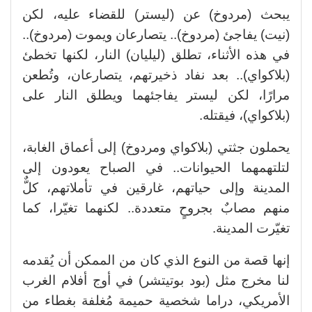
يبحث (مردوخ) عن (ليستر) للقضاء عليه، لكن
(نيت) يفاجئ (مردوخ).. يتصارعان ويموت (مردوخ)..
في هذه الأثناء، تطلق (ليليان) النار، لكنها تخطئ
(بلاكواي).. بعد نفاد ذخيرتهم، يتصارعان، وتُطعن
مرارًا، لكن ليستر يفاجئهما ويطلق النار على
(بلاكواي)، فيقتله.
يحملون جثتي (بلاكواي ومردوخ) إلى أعماق الغابة،
لتلتهمهما الحيوانات.. في الصباح يعودون إلى
المدينة وإلى حياتهم، غارقين في تأملاتهم، كلٌّ
منهم مصابٌ بجروحٍ متعددة.. لكنهما تغيّرا، كما
تغيّرت المدينة.
إنها قصة من النوع الذي كان من الممكن أن يُقدمه
لنا مخرج مثل (بود بوتيتشر) في أوج أفلام الغرب
الأمريكي، دراما شخصية حميمة مُغلفة بغطاء من