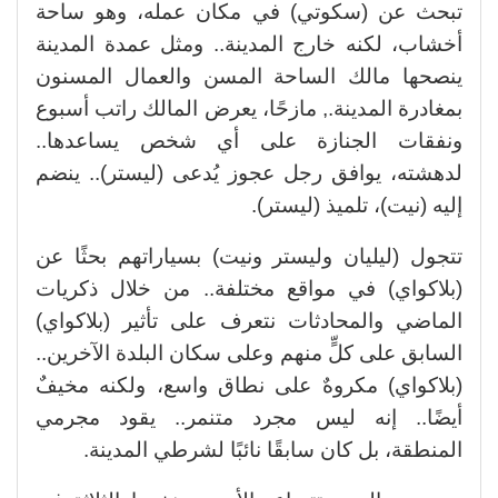
تبحث عن (سكوتي) في مكان عمله، وهو ساحة
أخشاب، لكنه خارج المدينة.. ومثل عمدة المدينة
ينصحها مالك الساحة المسن والعمال المسنون
بمغادرة المدينة., مازحًا، يعرض المالك راتب أسبوع
ونفقات الجنازة على أي شخص يساعدها..
لدهشته، يوافق رجل عجوز يُدعى (ليستر).. ينضم
إليه (نيت)، تلميذ (ليستر).
تتجول (ليليان وليستر ونيت) بسياراتهم بحثًا عن
(بلاكواي) في مواقع مختلفة.. من خلال ذكريات
الماضي والمحادثات نتعرف على تأثير (بلاكواي)
السابق على كلٍّ منهم وعلى سكان البلدة الآخرين..
(بلاكواي) مكروهٌ على نطاق واسع، ولكنه مخيفٌ
أيضًا.. إنه ليس مجرد متنمر.. يقود مجرمي
المنطقة، بل كان سابقًا نائبًا لشرطي المدينة.