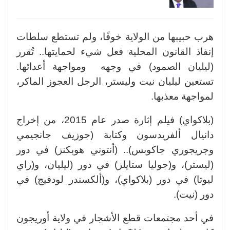
هرب حبيبها من الولاية خوفًا، ولم تستطع سلطات
إنفاذ القانون المحلية فعل شيء لحمايتها.. تُقرر
(ليليان الصمود) في وجهه ومواجهة أعدائها.
تستعين ليليان نيت وليستر، الرجل العجوز الماكر،
لمواجهة معذبها.
(بلاكواي) فيلم إثارة صدر عام 2015، من إخراج
دانيال ألفريدسون وكتابة (جوزيف جانجيمي
وجريجوري جاكوبس).. (أنتوني هوبكنز) في دور
(ليستر)، و(جوليا ستايلز) في دور (ليليان، و(راي
ليوتا) في دور (بلاكواي)، و(ألكسندر لودفيج) في
دور (نيت).
في أحد مجتمعات قطع الأشجار في ولاية أوريجون