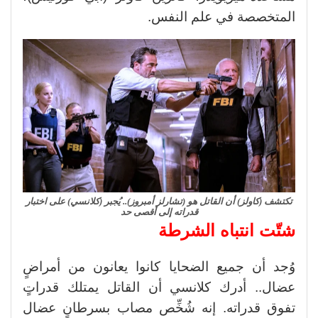
المتخصصة في علم النفس.
تكتشف (كاولز) أن القاتل هو (تشارلز أمبروز).. يُجبر (كلانسي) على اختبار
قدراته إلى أقصى حد
شتّت انتباه الشرطة
وُجد أن جميع الضحايا كانوا يعانون من أمراضٍ
عضال.. أدرك كلانسي أن القاتل يمتلك قدراتٍ
تفوق قدراته. إنه شُخِّص مصاب بسرطانٍ عضال