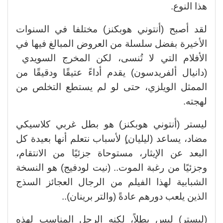
هذا النوع.
لقد أصبح (أنتوني هوبكنز) مختلفا في السنوات
الأخيرة بفضل سلسلة من العروض المبالغ فيها في
الأفلام التي لا تُنسى، لكن المخرج السويدي
(دانيال ألفريدسون) يقدم أداءً عتيقًا ودقيقًا من
الممثل الويلزي، حتى لو لم يستطع التخلص من
لهجته.
ليستر (أنتوني هوبكنز) هو بطل غربي كلاسيكي
مضاد، يساعد (ليليان)ٍ لأسباب نتعلم أنها بعيدة كل
البعد عن الإيثار، مستوحاة جزئيًا من الانتقام،
وجزئيًا من رغبة الموت.. (نيت لودفيج) هو النسخة
الشبابية لهذا الفيلم من الرجال العجائز السذج
الذين يلعب دورهم عادةً (والتر برينان)..
(ليستر) ليس بطلاً، لكنه الرجل المناسب لهذه