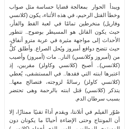
ويبدأ الحوار بمعالجة قضايا حساسة مثل صواب
وخطأ القتل الرحيم، في هذه الأثناء، يكون (كلانسي
وفاريل) منخرطين تمامًا في لعبة القط والفأر،
حيث يكون القاتل هو المسيطر بوضوح.. تتطور
الأحداث إلى مواجهة مثيرة في عربة مترو أنفاق،
حيث تتضح دوافع أمبروز ويُحل الصراع. وأطلق كلٌّ
من (أمبروز وكلانسي) النار.. مات (أمبروز) وأصيب
(كلانسي).. أصبح (كلانسي وكاولز) مقربين، إذ
اعتبرها ابنته التي فقدها.. في المستشفى، يُعطي
(كلانسي كاولز) رسالةً لزوجته، فتصالح معها..
يتذكر (كلانسي) قتل ابنته بالرحمة وهى تحتضر
بسبب سرطان الدم.
صُوّر الفيلم في أتلانتا، ويقدم أداءً تقنيًا ممتازًا، إلا
أن المونتاج وحتى الإضاءة أحيانًا ما يكونان دون
المستوى المطلوب.. السر الذي أخفاه (كلانسي)