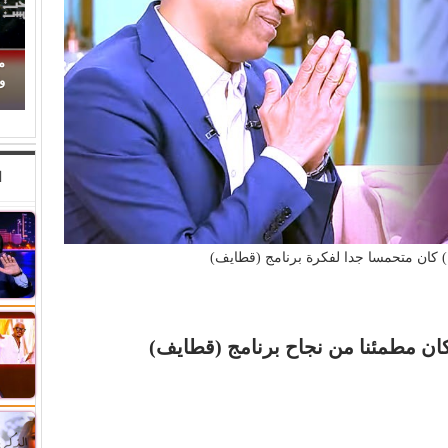
 قدرته على
محمود حسونة يكتب: (تحت السن).. الأهل مذنبون
والأبناء ضحايا!
ا
كان متحمسا جدا لفكرة برنامج (قطايف)
ان مطمئنا من نجاح برنامج (قطايف)