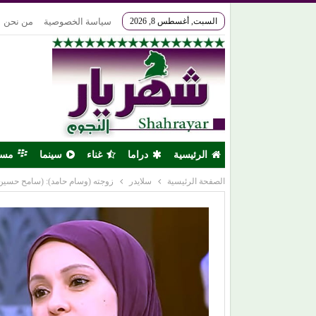
السبت, أغسطس 8, 2026
سياسة الخصوصية
من نحن
الرئيسية
دراما
غناء
سينما
مس
الصفحة الرئيسية
سلايدر
زوجته (وسام حامد): (سامح حسين)