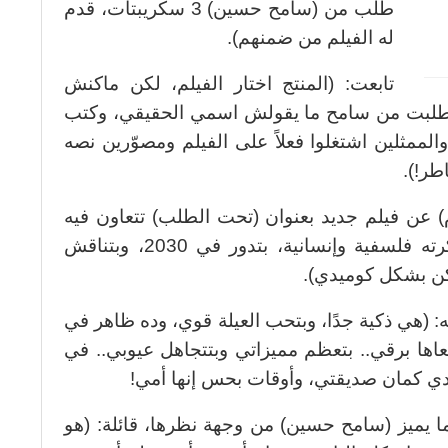
طلب من (سامح حسين) 3 سكريبتات، قدم
له الفيلم من ضمنهم).
تابعت: (المنتج اختار الفيلم، لكن ماكنش
 طلبت من سامح ما يقولش اسمي الحقيقي، وكتب
لممثلين اشتغلوا فعلاً على الفيلم ومصوّرين نصه
طر!).
عن فيلم جديد بعنوان (تحت الطلب) تتعاون فيه
مع زوجها (سامح حسين)، وقالت: (فكرته فلسفية وإنسانية، بتدور في 2030، وبتناقش
كن بشكل كوميدي).
 (هي ذكية جدًا، وبتحب العيلة قوي، وده ظاهر في
عاها برقي.. بتعظم مميزاتي وبتتجاهل عيوبي.. في
ي كمان صديقتي، وأوقات بحس إنها أمي!
ا يميز (سامح حسين) من وجهة نظرها، قائلة: (هو