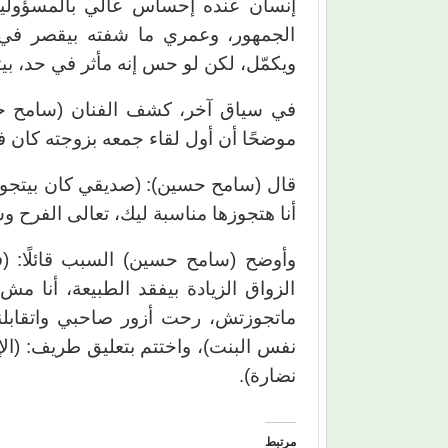
إنسان عنده إحساس عالي بالمسؤولية
الجمهور، وعمري ما شفته بيقصر في 
ويكمّل، لكن لو حس إنه مأثر في حد، بيت
في سياق آخر، كشف الفنان (سامح ح
موضحًا أن أول لقاء جمعه بزوجته كان في 
قال (سامح حسين): (صديقي كان بيتجوز 
أنا هتجوزها مناسبة ليك، تعالى الفرح 
وأوضح (سامح حسين) السبب قائلًا: (ف
الزواق الزيادة بيفقد الطبيعة، أنا مش
ماتجوزتش، رحت أزور صاحبي واتقابلنا
نفس البنت)، واختتم بتعليق طريف: (الإ
نضارة).
مرتبط