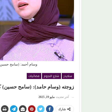
ب الذي سيقود افتتاح (مهرجان
حين ماتت الحكاية.. الفن المصري يفقد
دة
صناعة الهوية الوطنية (1)
وسام أحمد: (سامح حسين) 
سلايدر
شارع النجوم
فضائيات
زوجته (وسام حامد): (سامح حسين) ك
آخر تحديث
مايو 19, 2025
شارك