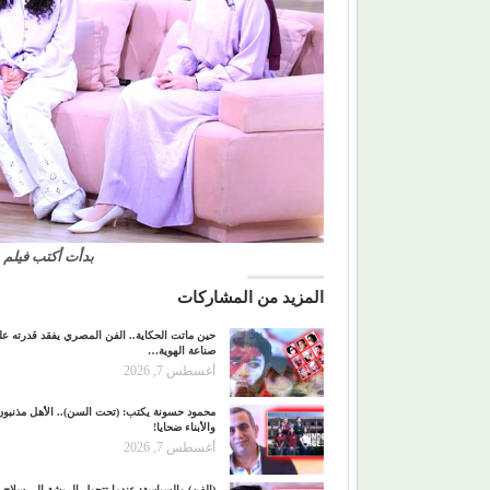
بدأت أكتب فيلم 
المزيد من المشاركات
حين ماتت الحكاية.. الفن المصري يفقد قدرته ع
صناعة الهوية…
أغسطس 7, 2026
محمود حسونة يكتب: (تحت السن).. الأهل مذنبون
والأبناء ضحايا!
أغسطس 7, 2026
(الفن) والسياسة: عندما تتحول الريشة إلى سلاح