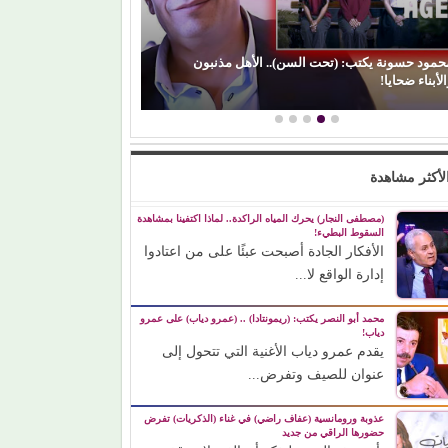
(بعد
(الفن) والسياسة: عندما تتحول الريشة إلى سلاح
مشوا
لأكثر مشاهدة
(مصطفى النجار) يحرك المياه الراكدة.. لماذا اكتفينا بمشاهدة
السقوط البطيء!
الأفكار الجادة أصبحت عبئًا على من اعتادوا
إدارة الواقع لا...
محمد أبو النصر يكتب: (ريمونتادا) .. (عمرو دياب) على عمرو
دياب!
يقدم عمرو دياب الأغنية التي تتحول إلى
عنوان للصيف وتفرض...
عذوبة ورومانسية (عفاف راضي) في غناء (الذكريات) تفرض
حضورها الراقي من جديد