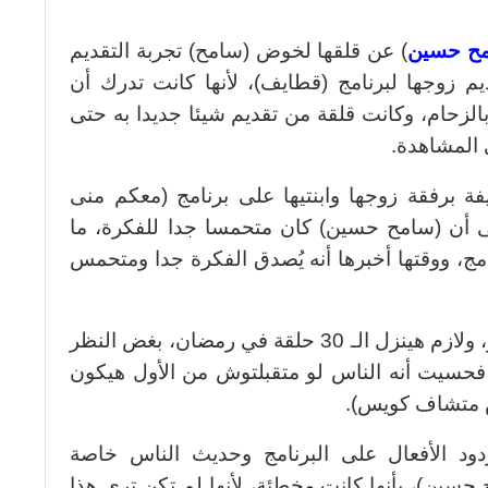
ح حسين
) عن قلقها لخوض (سامح) تجربة التقديم
يم زوجها لبرنامج (قطايف)، لأنها كانت تدرك أن
الزحام، وكانت قلقة من تقديم شيئا جديدا به حتى
 المشاهدة.
 برفقة زوجها وابنتيها على برنامج (معكم منى
ي)، المذاع عبر شاشة ON إلى أن (سامح حسين) كان متحمسا جدا للفكرة، ما
مج، ووقتها أخبرها أنه يُصدق الفكرة جدا ومتحمس
مضيفة: (فكرة أنه هيصور 30 حلقة كتير، ولازم هينزل الـ 30 حلقة في رمضان، بغض النظر
فحسيت أنه الناس لو متقبلتوش من الأول هيكون
دود الأفعال على البرنامج وحديث الناس خاصة
حسين)، بأنها كانت مخطئة، لأنها لم تكن ترى هذا