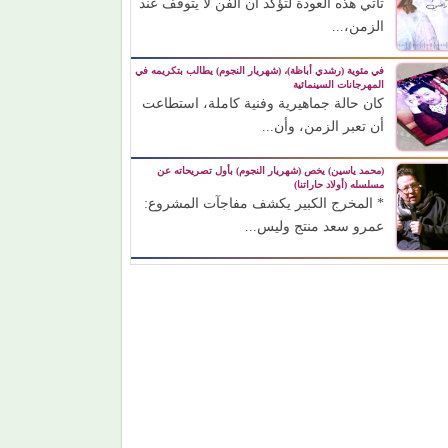
تأتي هذه العودة لتؤكد أن الفن لا يتوقف عند
الزمن،...
في مئوية (رشدي أباظة)، (شهريار النجوم) يطالب بتكريمه في
المهرجانات السينمائية
كان حالة جماهيرية وفنية كاملة، استطاعت
أن تعبر الزمن، وأن...
(محمد ياسين) يخص (شهريار النجوم) بأول تصريحاته عن
مسلسله (أولاد حاراتنا)
* المخرج الكبير يكشف مفاجآت المشروع:
عمرو سعد منتج وليس...