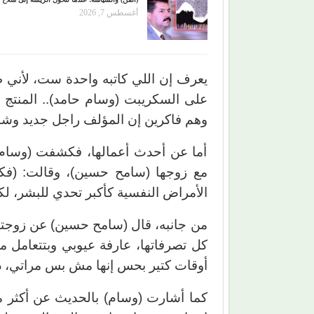
أغسطس 7, 2026
يعرف إن اللي كاتبه واحدة ست، لأني
على السكريبت (وسام حامد).. المنتج وا
وهم فاكرين إن المؤلف راجل جديد وشا
أما عن أحدث أعمالها، فكشفت (وسام) 
الأمراض النفسية كأكبر تحدي للبشر، ل
من جانبه، قال (سامح حسين) عن زوجته:
كل تصرفاتها، عارفة عيوبي وبتتعامل م
أوقات كتير بحس إنها مش بس مراتي، د
كما أشارت (وسام) بالحديث عن أكثر م