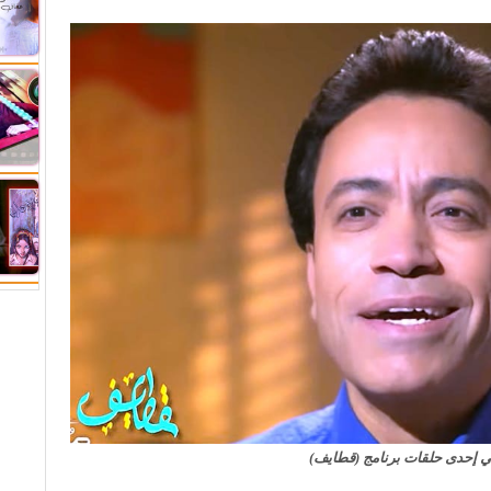
إحدى حلقات برنامج (قطايف)