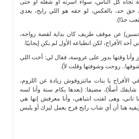
 تجاه كل الناس، سواء أسرته أو شغله أو حتى
حق حد، بالعكس، لو حقه هو اللي رايح، يعدي
عب جدًا).
سين) عن موقف طريف كان بداية لقصة زواجه،
أحد الأفراح، لكن انطباعه الأول لم يكن إيجابيًا.
وأنا وقتها بدور على عروسة، فقال لي: أخت اللي
وشوفها.. روحت وشوفتها وقلت لأ).
ي الأفراح يا بنات ماتتزوقوش زيادة عن اللزوم،
 شايفك أصلًا)، مضيفا: (بعدها بكام سنة وأنا لسه
 تاني، وهى لفتت انتباهي، وأنا معرفش إنها هي
يفيه هنا أن أي شاب رايح فرح يعمل ليزك أو يلبس