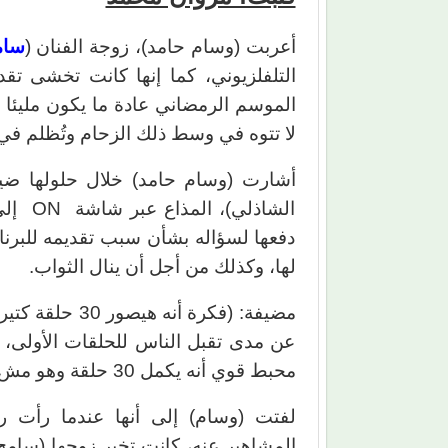
أعربت (وسام حامد)، زوجة الفنان (
سام
التلفلزيوني، كما إنها كانت تخشى تقد
الموسم الرمضاني عادة ما يكون مليئا ب
لا تتوه في وسط ذلك الزحام وتُظلم في
أشارت (وسام حامد) خلال حلولها ضيفة
الشاذل
دفعها لسؤاله بشأن سبب تقديمه للبرنا
لها، وكذلك من أجل أن ينال الثواب.
عن مدى تقبل الناس للحلقات الأولى، 
محبط قوي أنه يكمل 30 حلقة وهو مش متشاف كويس).
لفتت (وسام) إلى أنها عندما رأت ر
المشاهير عنه، كانت تخبر زوجها (سامح 