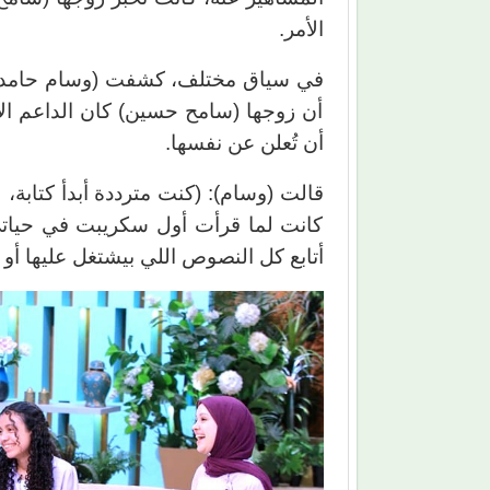
الأمر.
في سياق مختلف، كشفت (وسام حامد)، ع
أن زوجها (سامح حسين) كان الداعم الأو
أن تُعلن عن نفسها.
قالت (وسام): (كنت مترددة أبدأ كتابة، 
كانت لما قرأت أول سكريبت في حياتي
أتابع كل النصوص اللي بيشتغل عليها أو ح