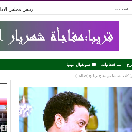
Facebook
رئيس مجلس الادار
رح
فضائيات
سوشيال ميديا
 كان مطمئنا من نجاح برنامج (قطايف)