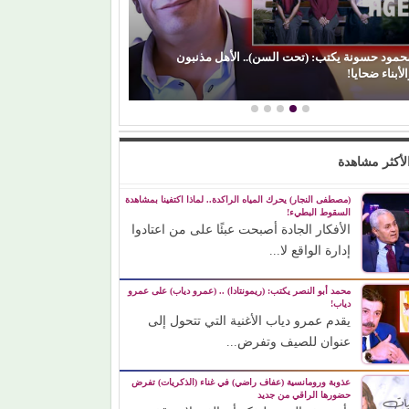
حمود حسونة يكتب: (تحت السن).. الأهل مذنبون
لأبناء ضحايا!
(الفن) والسياسة: 
لأكثر مشاهدة
(مصطفى النجار) يحرك المياه الراكدة.. لماذا اكتفينا بمشاهدة
السقوط البطيء!
الأفكار الجادة أصبحت عبئًا على من اعتادوا
إدارة الواقع لا...
محمد أبو النصر يكتب: (ريمونتادا) .. (عمرو دياب) على عمرو
دياب!
يقدم عمرو دياب الأغنية التي تتحول إلى
عنوان للصيف وتفرض...
عذوبة ورومانسية (عفاف راضي) في غناء (الذكريات) تفرض
حضورها الراقي من جديد