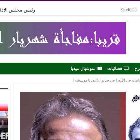
Facebook
رئيس مجلس الادار
رح
فضائيات
سوشيال ميديا
فاته فى الأوبرا في صالون (قضايا موسيقية)