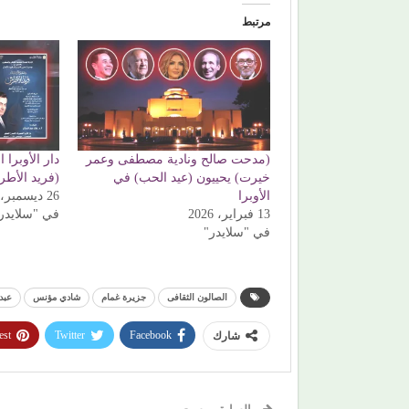
مرتبط
(مدحت صالح ونادية مصطفى وعمر
دار الأوبرا
خيرت) يحييون (عيد الحب) في
(فريد الأط
الأوبرا
26 ديسمبر، 2025
13 فبراير، 2026
في "سلايدر
في "سلايدر"
الصالون الثقافى
جزيرة غمام
شادي مؤنس
عبد
est
Twitter
Facebook
شارك