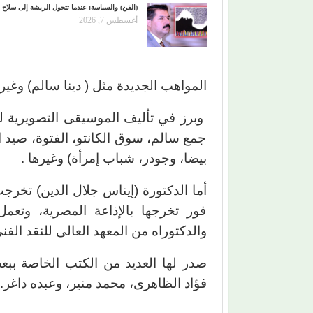
(الفن) والسياسة: عندما تتحول الريشة إلى سلاح
أغسطس 7, 2026
المواهب الجديدة مثل ( دينا سالم) وغير
وبرز في تأليف الموسيقى التصويرية ل
جمع سالم، سوق الكانتو، الفتوة، صيد
بيضا، وجودر، شباب إمرأة) وغيرها .
فور تخرجها بالإذاعة المصرية، وتعم
والدكتوراه من المعهد العالى للنقد الفنى
صدر لها العديد من الكتب الخاصة ببع
فؤاد الظاهرى، محمد منير، وعبده داغر.