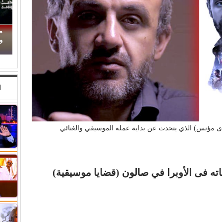
حين ماتت الحكاية.. الفن المصري يفقد قدرته على
م
صناعة الهوية الوطنية (1)
وا
ا
ى مؤنس) الذي يتحدث عن بداية عمله الموسيقي والغنائي
ه فى الأوبرا في صالون (قضايا موسيقية)