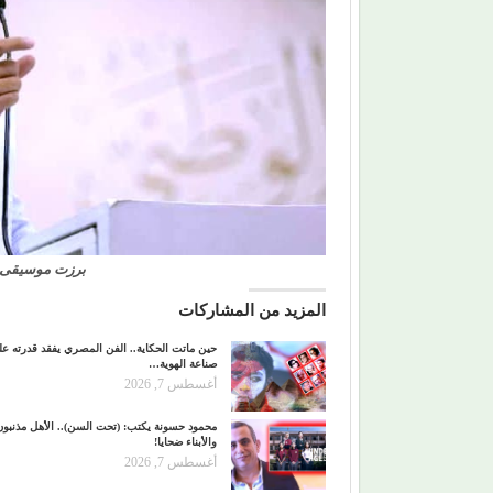
برزت موسيقى 
المزيد من المشاركات
حين ماتت الحكاية.. الفن المصري يفقد قدرته ع
صناعة الهوية…
أغسطس 7, 2026
محمود حسونة يكتب: (تحت السن).. الأهل مذنبون
والأبناء ضحايا!
أغسطس 7, 2026