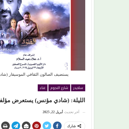
(هاني شنودة).. الغائب الذي سيقود افتتاح (مهرجان
الغردقة) بألحانه الخالدة
يستضيف الصالون الثقافي الموسيقار (شاد
سلايدر
شارع النجوم
غناء
الليلة: (شادي مؤنس) يستعرض مؤلفات
آخر تحديث
أبريل 22, 2025
شارك