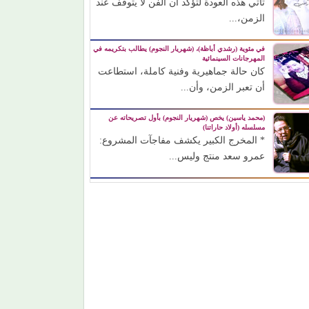
تأتي هذه العودة لتؤكد أن الفن لا يتوقف عند
الزمن،...
في مئوية (رشدي أباظة)، (شهريار النجوم) يطالب بتكريمه في
المهرجانات السينمائية
كان حالة جماهيرية وفنية كاملة، استطاعت
أن تعبر الزمن، وأن...
(محمد ياسين) يخص (شهريار النجوم) بأول تصريحاته عن
مسلسله (أولاد حاراتنا)
* المخرج الكبير يكشف مفاجآت المشروع:
عمرو سعد منتج وليس...