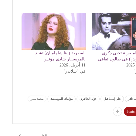
 المصرية تحيي ذكري
المطرية (لينا شاماميان) تشيد
رش) في صالون ثقافي
بالموسيقار شادي مؤنس
11 أبريل، 2026
"
في "سلايدر"
ه داغر
على إسماعيل
فؤاد الظاهرى
مؤلفاته الموسيقية
محمد منير
Pinter