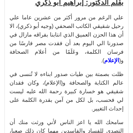
بقلم الدكتور: إبراهيم أبو ذكري
علي الرغم من مرور أكثر من عشرين عاما علي
رحيل شقيقي الكاتب الصحفي (وجيه أبو ذكري)، الا
أن هذا الحزن العميق الذي انتابنا بفراقه مازال في
صدورنا الي اليوم بعد أن فقدت مصر فارسًا من
فرسان الكلمة، وعَلَمًا من أعلام الصحافة
و(
الإعلام
).
ظلت بصمتة بين طيات صدور ابناءه لا تُنسى في
عالم الكتابة والصحافة و(الإعلام)، وكان فقدان
شقيقي هو خسارة كبيرة رحمة الله عليه ليست
لي فحسب، بل لكل من آمن بقدرة الكلمة على
إحداث التغيير.
سامحك الله يا اعز الناس لأني ورثت منك أن
التصدي للفساد والفاسدين مهما كان ذلك صعبا،