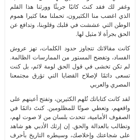
وغفر لك فقد كنتَ كاتبًا جريئًا وورثنا هذا القلم
الذي اغضب منا الكثيرون، تحملنا معا كثيرا هموم
الوطن التي عششت في قلبك وقلوبنا، وتدافع عن
الحق بجرأة لا مثيل لها.
كانت مقالاتك تتجاوز حدود الكلمات، تهز عروش
الفساد، وتفضح المستور من الممارسات الظالمة.
لم تكن تخشى في قول الحق لومة لائم، بل كنت
تسعى دائمًا لإصلاح القضايا التي تؤرق مجتمعنا
المصري والعربي
لقد كانت كتاباتك تُلهم الكثيرين، وتفتح أعينهم على
واقعهم، وتعطي صوتًا للمظلومين. كنتَ دائمًا في
الصفوف الأمامية، تتحدث بلسان من لا صوت لهم،
وتطالب بالعدالة والحق. إن إرثك الأدبي هو شاهد
على شجاعتك وإخلاصك، وسيطره التاريخ بأحرف