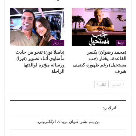
دراما
سلايدر
(محمد رضوان) يكسر
(باميلا نون) تنجو من حادث
القاعدة.. يختار (حب
مأساوي أثناء تصوير (فيزا)
مستحيل) رغم ظهوره كضيف
ورسالة مؤثرة لوالدتها
شرف
الراحلة
السابق
التالي
اترك رد
لن يتم نشر عنوان بريدك الإلكتروني.