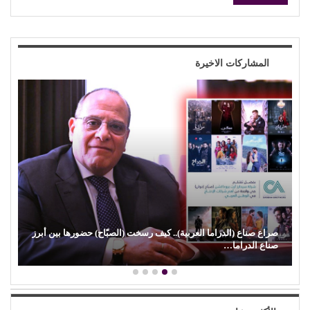
المشاركات الاخيرة
(محمد رضوان) يكسر القاعدة.. يختار (حب مستحيل) رغم ظهوره
كضيف شرف