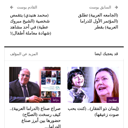
السابق بوست
القادم بوست
(الجامعه العربية) تطلق
(محمد هنيدي) يتقمص
(المؤتمر الأول للدراما
شخصية (الشيخ مبروك
العربية) بقطر
عطية) في أحد مشاهد
(شهادة معاملة أطفال)!
قد يعجبك ايضا
المزيد عن المؤلف
سلايدر
دراما
(إيمان ذو الفقار).. (كنت بحب
صراع صناع (الدراما العربية)..
صوت زعيقها)
كيف رسخت (الصبّاح)
حضورها بين أبرز صناع
الدراما…