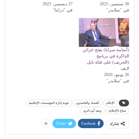
30 سبتمبر، 2025
27 ديسمبر، 2025
في "سلايدر"
في "دراما"
(أسامة سرايا) يفتح خزائن
الذاكرة في برنامج
(الحريف) على قناة نايل
لايف
26 يونيو، 2026
في "سلايدر"
الإعلام
الفساد والفاسدون
جودة إدارة المؤسسات الإعلامية
صناع (الإعلام)
وجيه أبو ذكري
Twitter
Facebook
شارك