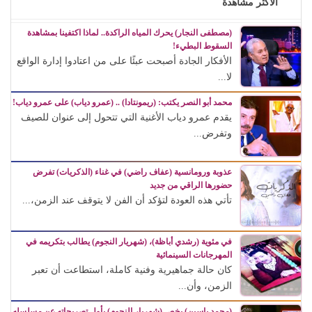
الأكثر مشاهدة
(مصطفى النجار) يحرك المياه الراكدة.. لماذا اكتفينا بمشاهدة
السقوط البطيء!
الأفكار الجادة أصبحت عبئًا على من اعتادوا إدارة الواقع
لا...
محمد أبو النصر يكتب: (ريمونتادا) .. (عمرو دياب) على عمرو دياب!
يقدم عمرو دياب الأغنية التي تتحول إلى عنوان للصيف
وتفرض...
عذوبة ورومانسية (عفاف راضي) في غناء (الذكريات) تفرض
حضورها الراقي من جديد
تأتي هذه العودة لتؤكد أن الفن لا يتوقف عند الزمن،...
في مئوية (رشدي أباظة)، (شهريار النجوم) يطالب بتكريمه في
المهرجانات السينمائية
كان حالة جماهيرية وفنية كاملة، استطاعت أن تعبر
الزمن، وأن...
(محمد ياسين) يخص (شهريار النجوم) بأول تصريحاته عن مسلسله