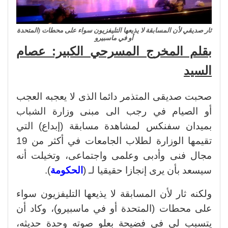
ثار صديقي لأن المسابقة لا يذيعها التليفزيون سواء على محطات (المتحدة
أو في ماسبيرو
بقلم المخرج المسرحي الكبير: عصام
السيد
صحبت صديقى المتذمر دائما الذى لا يعجبه العجب
أو الصيام في رجب الى مبنى وزارة الشباب
بميدان سفنكس لمشاهدة مسابقة (إبداع) التي
تقيمها الوزارة لطلاب الجامعات في أكثر من 19
مجال فنى وأدبى وعلمى واجتماعى، وتخيلت أنه
سيسعد بأن يرى إنجازا حقيقيا لـ (
الحكومة
).
ولكنه ثار لأن المسابقة لا يذيعها التليفزيون سواء
على محطات (المتحدة أو في ماسبيرو)، وكاد أن
يتسبب لى في فضيحة بعلو صوته وحدة حديثه،