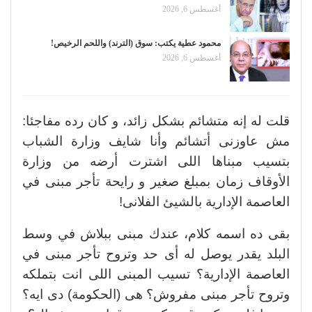
أغسطس 6, 2026
محمود عطية يكتب: سوق (الترند) واللحم الرخيص!
أغسطس 6, 2026
قلت له إنه متشائم بشكل زائد، و كان رده مفاجئا:
مش عاوزنى أتشائم وأنا شايف وزارة الشباب
بتسيب مبناها اللى اشترت أرضه من وزارة
الأوقاف زمان بمبلغ صغير و رايحة تأجر مبنى في
العاصمة الإدارية بالشيئ الفلانى!
بقى ده اسمه كلام، عندك مبنى ببلاش في وسط
البلد يقدر يوصل له أى حد وتروح تأجر مبنى في
العاصمة الإدارية؟ تسيب المبنى اللى انت بتملكه
وتروح تأجر مبنى مفروش؟ هى (الحكومة) دى ايه؟