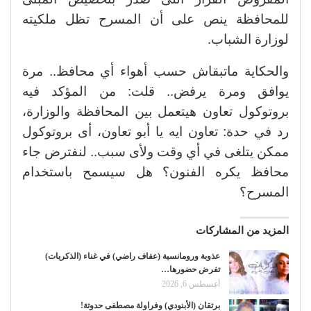
للمحافظة ينص على أن المسرح تظل ملكيته
لوزارة الشباب.
والحكاية ماتبقاش حسب أهواء أي محافظ.. مرة
يوافق ومرة يرفض.. قلت: من المؤكد فيه
بروتوكول تعاون هيتعمل بين المحافظة والوزارة،
رد في حدة: تعاون ايه يا أبو تعاون، أى بروتوكول
ممكن يتلغى في أي وقت ولأى سبب.. لنفترض جاء
محافظ يكره الفنون؟ هل سيسمح باستخدام
المسرح؟
المزيد من المشاركات
عذوبة ورومانسية (عفاف راضي) في غناء (الذكريات)
تفرض حضورها…
أغسطس 6, 2026
برتقان (الأبنودي) وفراولة مصطفى حدوتة!