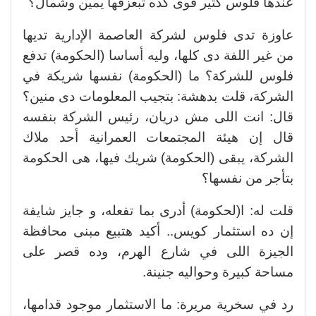
عندها فلوس كتير قوى كده تبعزقها يمين وشمال؟
عاوزة تدى فلوس لشركة العاصمة الإدارية تديها
من غير اللفة دى كلها، وليه أساسا (الحكومة) تدفع
فلوس للشركة؟ ما (الحكومة) نفسها شريكة في
الشركة، قلت بدهشة: بتجيب المعلومات دى منين؟
قال: انت اللى مش دريان، رئيس الشركة بنفسه
قال إن هيئة المجتمعات العمرانية أحد ملاك
الشركة، يبقى (الحكومة) شريك فيها، هى الحكومة
بتأجر من نفسها؟
قلت له: ا(لحكومة) أدرى بما تفعله، و جايز شايفة
إن ده استثمار كويس.. أكيد هتبيع مبنى محافظة
الجيزة اللى في شارع الهرم، وده قصر على
مساحة كبيرة وحواليه جنينة.
رد في سخرية مريرة: ما الاستثمار موجود قدامها،