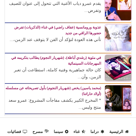
يقدم عمرو دياب الأغنية التي تتحول إلى عنوان للصيف
وتفرض...
عذوبة ورومانسية (عفاف راضي) في غناء (الذكريات) تفرض
حضورها الراقي من جديد
تأتي هذه العودة لتؤكد أن الفن لا يتوقف عند الزمن،...
في مئوية (رشدي أباظة)، (شهريار النجوم) يطالب بتكريمه في
المهرجانات السينمائية
كان حالة جماهيرية وفنية كاملة، استطاعت أن تعبر
الزمن، وأن...
(محمد ياسين) يخص (شهريار النجوم) بأول تصريحاته عن مسلسله
(أولاد حاراتنا)
* المخرج الكبير يكشف مفاجآت المشروع: عمرو سعد
منتج وليس...
الرئيسية
دراما
غناء
سينما
مسرح
فضائيات