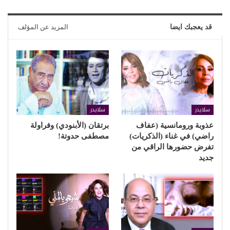
قد يعجبك ايضا
المزيد عن المؤلف
سلايدر
سلايدر
عذوبة ورومانسية (عفاف
برتقان (الأبنودي) وفراولة
راضي) في غناء (الذكريات)
مصطفى حدوتة!
تفرض حضورها الراقي من
جديد