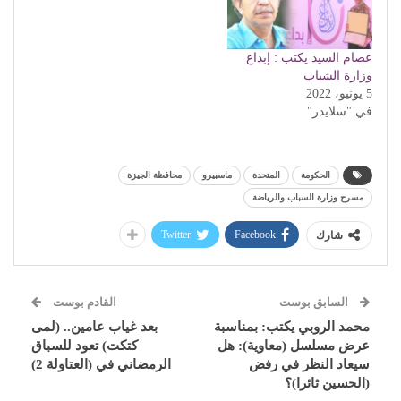
عصام السيد يكتب : إبداع
وزارة الشباب
5 يونيو، 2022
في "سلايدر"
الحكومة
المتحدة
ماسبيرو
محافظة الجيزة
مسرح وزارة السباب والرياضة
Twitter
Facebook
شارك
السابق بوست
القادم بوست
محمد الروبي يكتب: بمناسبة
بعد غياب عامين.. (لمى
عرض مسلسل (معاوية): هل
كتكت) تعود للسباق
سيعاد النظر في رفض
الرمضاني في (العتاولة 2)
(الحسين ثائرا)؟