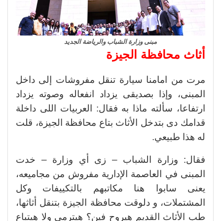
مبنى وزارة الشباب والرياضة الجديد
أثاث محافظة الجيزة
مرت من امامنا سيارة تنقل مفروشات إلى داخل
المبنى، وإذا بصديقى يزداد انفعاله وصوته يزداد
ارتفاعا، سألته ماذا به فقال: العربيات اللى داخلة
قدامك دى بتدخل الأثاث بتاع محافظة الجيزة، قلت
له هذا طبيعي.
فقال: وزارة الشباب – زى أي وزارة – خدت
المبنى في العاصمة الإدارية مفروش من مجاميعه،
يعنى سابوا هنا مكاتبهم بالتكييفات وكل
المشتملات، و دلوقت محافظة الجيزة بتنقل أثاثها،
طب الأثاث القديم هيروح فين؟ هيترمى ولا هيتباع