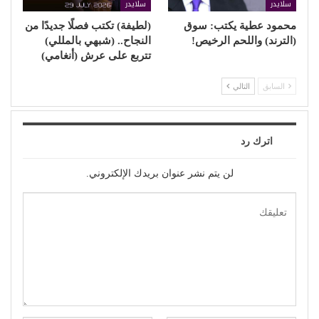
سلايدر
سلايدر
محمود عطية يكتب: سوق
(لطيفة) تكتب فصلًا جديدًا من
(الترند) واللحم الرخيص!
النجاح.. (شبهي بالمللي)
تتربع على عرش (أنغامي)
السابق
التالي
اترك رد
لن يتم نشر عنوان بريدك الإلكتروني.