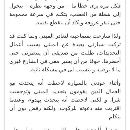
فكل مرة يرى خطأ ما – من وجهة نظره – يتحول
إلى شعلة من الغضب، يتكلم في سرعة محمومة
حتى تنفر عروقه ويكاد أن ينقطع نفسه.
ولذا سارعت بمصاحبته لنغادر المبنى ولما كنت قد
تركت سيارتى بعيدة عن المبنى بسبب أعمال
التجديدات، طلبت من صديقى أن ينتظرنى حتى
أحضرها، خوفا من أن يسير معى في الشارع فيرى
ما لا يرضيه و يتسبب لى في مشكلة ثانية.
وأثناء عودتى بالسيارة لاحظت أنه يتحدث مع
العمال الذين يقومون بتجديد المبنى وتوجست
شرا، و لكنى لاحظت أنه يتحدث بهدوء، وعندما
اقتربت منه دعوته للركوب، ولكنه رفض دون أن
يتكلم.
وعندما ألححت عليه إذا بصديقى ينهار على