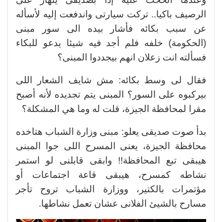
الرصيف باكيا.. تركت سيارتى واندفعت إليه لأسأله
عن سبب بكائه فأشار بيده الى سور مبنى
(الحكومة) خلفه فلم أجد فيه شيئا يدعو للبكاء
فسألته انت زعلان انهم بيجددوا المبنى؟
فقال لى وسط بكائه: مش شايف الشعار اللى
بيركبوه على السور؟ المبنى يتم تجديده لأنه أصبح
مقرا لمحافظة الجيزة، قلت له وما هي المشكلة؟
بدأ صوت صديقى يعلو: مبنى وزارة الشباب هتاخده
محافظة الجيزة، يعنى المسرح اللى جوا المبنى
هيبقى تبع المحافظة!! وابقى قابلنى لو استمر
نشاطه كمسرح، هيبقى قاعة اجتماعات أو
مؤتمرات بالكتير، ووزارة الشباب تروح تأجر
مسارح بالشيئ الفلانى عشان تعمل نشاطها.