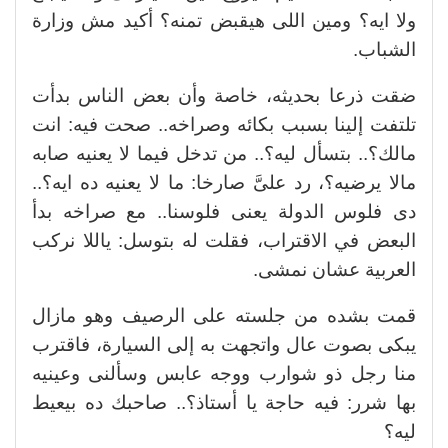
ولا ايه؟ ومين اللى هيقبض تمنه؟ أكيد مش وزارة
الشباب.
ضقت ذرعا بحديثه، خاصة وأن بعض الناس بدأت
تلتفت إلينا بسبب بكائه وصراخه.. صحت فيه: انت
مالك؟.. بتسأل ليه؟.. من تدخل فيما لا يعنيه صابه
مالا يرضيه؟، رد علىَّ صارخا: ما لا يعنيه ده ايه؟..
دى فلوس الدولة يعنى فلوسنا.. مع صراخه بدأ
البعض في الاقتراب، فقلت له بتوسل: ياللا نركب
العربية عشان نمشى.
قمت بشده من جلسته على الرصيف وهو مازال
يبكى بصوت عال واتجهت به إلى السيارة، فاقترب
منا رجل ذو شوارب ووجه عابس وسألنى وعينيه
بها شرر: فيه حاجة يا أستاذ؟.. صاحبك ده بيعيط
ليه؟