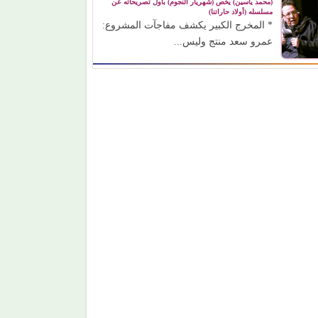
(محمد ياسين) يخص (شهريار النجوم) بأول تصريحاته عن
مسلسله (أولاد حاراتنا)
* المخرج الكبير يكشف مفاجآت المشروع:
عمرو سعد منتج وليس...