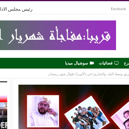
Facebook
رئيس مجلس الادار
رح
فضائيات
سوشيال ميديا
يق وسط البلد، والشاري) في (الأوبرا) طوال شهر رمضان