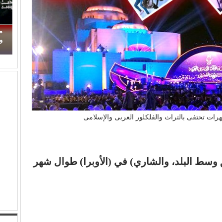
محمود حسونة يكتب: (تحت السن).. الأهل مذنبون
والأبناء ضحايا!
(
هرات تحتفى بالتراث والفلكلور العربى والإسلامى
وسط البلد، والشاري) في (الأوبرا) طوال شهر