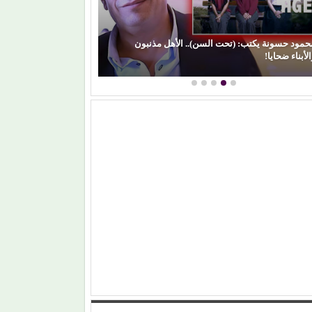
(بعد الليل).. هل 
الفن) والسياسة: عندما تتحول الريشة إلى سلاح
مشواره الفني؟