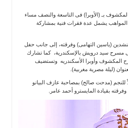
لمكشوف بـ (الأوبرا) فى التاسعة والنصف مساء
تنمية المواهب يشمل عدة فقرات فنية بمشاركة
منشدين (ياسين التهامى) وفرقته، إلى جانب حفل
لى مسرح سيد درويش بالإسكندرية، كما تشارك
رح المكشوف وأوبرا الأسكندريه وتستضيف
نوان (ليلة مصرية مغربية).
لاً للنجم (مدحت صالح) بمصاحبة عازف البيانو
رقته بقيادة المايسترو أحمد عامر.