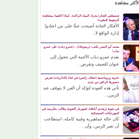
لأكثر مشاهدة
(مصطفى النجار) يحرك المياه الراكدة.. لماذا اكتفينا بمشاهدة
السقوط البطيء!
الأفكار الجادة أصبحت عبئًا على من اعتادوا
إدارة الواقع لا...
محمد أبو النصر يكتب: (ريمونتادا) .. (عمرو دياب) على عمرو
دياب!
يقدم عمرو دياب الأغنية التي تتحول إلى
عنوان للصيف وتفرض...
عذوبة ورومانسية (عفاف راضي) في غناء (الذكريات) تفرض
حضورها الراقي من جديد
تأتي هذه العودة لتؤكد أن الفن لا يتوقف عند
الزمن،...
في مئوية (رشدي أباظة)، (شهريار النجوم) يطالب بتكريمه في
المهرجانات السينمائية
كان حالة جماهيرية وفنية كاملة، استطاعت
أن تعبر الزمن، وأن...