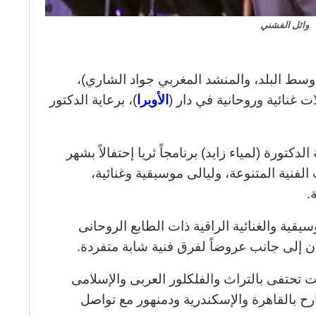
وائل الفشني
سط البلد، والمنشد المغربي جواد الشاري)،
غنائية وروحانية في دار (
الأوبرا
)، برعاية الدكتور
دكتورة (لمياء زايد) برنامجاً ثريا إحتفالاً بشهر
فنية المتنوعة، وليالى موسيقية وغنائية،
.
قية والغنائية الراقية ذات الطابع الروحانى
ن إلى جانب عروضاً لفرق فنية شابة متفردة.
 تحتفى بالتراث والفلكلور العربى والإسلامى
ح بالقاهرة والإسكندرية ودمنهور مع تواصل