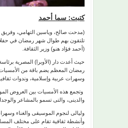
كتبت: سما أحمد
(مدحت صالح، وياسين التهامي، وفريق و
تلتقون بهم طوال شهر رمضان في حفلات 
(أحمد فؤاد هنو) وزير الثقافة.
حيث أعدت دار (الأوبرا) المصرية برئاسة ال
رمضان المعظم يضم باقة من الأمسيات ال
وسهرات عربية وإسلامية، وندوات ثقافية
وتجمع هذه الأمسيات بين العروض الموسي
والدينى، والتى تسمو بالمشاعر والوجدا
وليالى لنجوم الموسيقى والغناء وسهرات
وأنشطة ثقافية تقام على مختلف المسار