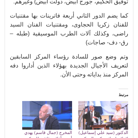
توفيق الحكيم، جورج أبيض، دولت أبيض) وغيرهم.
كما يضم الدور الثاني أربعة فاترينات بها مقتنيات
للفنان زكريا الحجاوى، ومقتنيات الفنان السيد
راضى، وكذلك آلات الطرب الموسيقية (طبله –
رق- دف- صاجات)
وتم وضع صور للسادة رؤساء المركز السابقين
لتعريف الأجيال الجديدة بهؤلاء الذين أداروا دفه
المركز منذ بداياته وحتى الأن.
مرتبط
الدكتور (سيد علي إسماعيل)
المخرج (جمال قاسم) يهدي