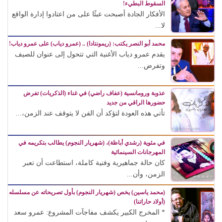
السقوط البطيء!
الأفكار الجادة أصبحت عبئًا على من اعتادوا إدارة الواقع
لا...
محمد أبو النصر يكتب: (ريمونتادا) .. (عمرو دياب) على عمرو دياب!
يقدم عمرو دياب الأغنية التي تتحول إلى عنوان للصيف
وتفرض...
عذوبة ورومانسية (عفاف راضي) في غناء (الذكريات) تفرض
حضورها الراقي من جديد
تأتي هذه العودة لتؤكد أن الفن لا يتوقف عند الزمن،...
في مئوية (رشدي أباظة)، (شهريار النجوم) يطالب بتكريمه في
المهرجانات السينمائية
كان حالة جماهيرية وفنية كاملة، استطاعت أن تعبر
الزمن، وأن...
(محمد ياسين) يخص (شهريار النجوم) بأول تصريحاته عن مسلسله
(أولاد حاراتنا)
* المخرج الكبير يكشف مفاجآت المشروع: عمرو سعد