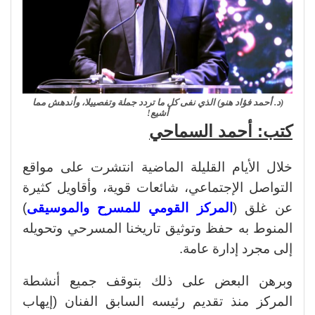
(د. أحمد فؤاد هنو) الذي نفى كل ما تردد جملة وتفصييلا، وأندهش مما
أشيع!
كتب: أحمد السماحي
خلال الأيام القليلة الماضية انتشرت على مواقع
التواصل الإجتماعي، شائعات قوية، وأقاويل كثيرة
عن غلق (
المركز القومي للمسرح والموسيقى
)
المنوط به حفظ وتوثيق تاريخنا المسرحي وتحويله
إلى مجرد إدارة عامة.
وبرهن البعض على ذلك بتوقف جميع أنشطة
المركز منذ تقديم رئيسه السابق الفنان (إيهاب