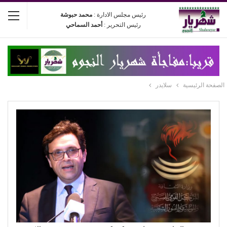
رئيس مجلس الادارة :
محمد حبوشة
رئيس التحرير :
أحمد السماحي
الصفحة الرئيسية
سلايدر