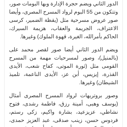
الدور الثاني ويضم حجرة الإدارة وبها البومات صور،
وتتكون من 55 البوم لرواد المسرح المصرى، وأيضا
صور عروض مسرحية مثل (يقظة الضمير، كرسى
الاعتراف، الجريمة والعقاب، هزيمة السيرك،
الحاكم بأمرالله، الغيرة، قهوة الملوك) وغيرها.
ويضم الدور الثاني أيضا صور لقصر محمد على
(بالمنيل)، وصور لمسرحيات مهمة من المسرح
القومى مثل (ثورة الموتى، كفاح شعب، الأيدى
القذرة، إيزيس، أبن عز، الأيدى الناعمة، تلميذ
الشيطان) وغيرها.
وصور بروتريهات لرواد المسرح المصرى أمثال
(يوسف وهبى، أمينة رزق، فاطمة رشدى، فتوح
نشاطي، عزيزعيد، بشارة واكيم، زكى رستم،
فردوس حسن، زينب صدقى، عبد العزيز حمدى،