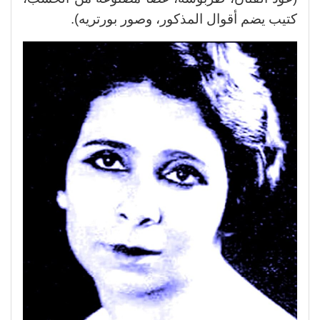
كتيب يضم أقوال المذكور، وصور بورتريه).