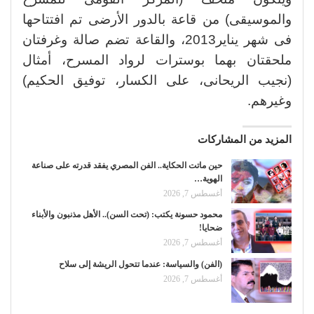
والموسيقى) من قاعة بالدور الأرضى تم افتتاحها
فى شهر يناير2013، والقاعة تضم صالة وغرفتان
ملحقتان بهما بوسترات لرواد المسرح، أمثال
(نجيب الريحانى، على الكسار، توفيق الحكيم)
وغيرهم.
المزيد من المشاركات
حين ماتت الحكاية.. الفن المصري يفقد قدرته على صناعة
الهوية…
أغسطس 7, 2026
محمود حسونة يكتب: (تحت السن).. الأهل مذنبون والأبناء
ضحايا!
أغسطس 7, 2026
(الفن) والسياسة: عندما تتحول الريشة إلى سلاح
أغسطس 7, 2026