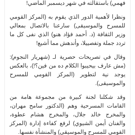
فهمي) باستقالته في شهر ديسمبر الماضي!
ونظرا لأهمية الدور الذي يقوم به (المركز القومي
للمسرح والموسيقى) سارعنا بالاتصال بمعالي
وزير الثقافة (د. أحمد فؤاد هنو) الذي نفى كل ما
تردد جملة وتفصييلا، وأندهش مما أشيع!
وقال في تصريحات حصرية لـ (شهريار النجوم):
(مش عارف بيحيبوا الكلام ده من فين؟!)، بالعكس
يوجد نية لتطوير (المركز القومي للمسرح
والموسيقى).
وقد شكلنا لجنة كبيرة من مجموعة هامة من
القامات المسرحية وهم (الدكتور سامح مهران،
والمخرج خالد جلال، والمخرج هشام عطوة،
والفنان أيمن الشيوي) لرفع كفاءة إدارة (المركز
القومي للمسرح والموسيقى) والمنشأة نفسها.