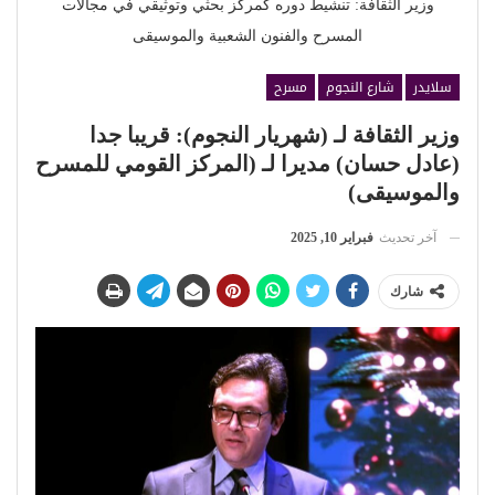
وزير الثقافة: تنشيط دوره كمركز بحثي وتوثيقي في مجالات
المسرح والفنون الشعبية والموسيقى
سلايدر
شارع النجوم
مسرح
وزير الثقافة لـ (شهريار النجوم): قريبا جدا
(عادل حسان) مديرا لـ (المركز القومي للمسرح
والموسيقى)
آخر تحديث
فبراير 10, 2025
شارك