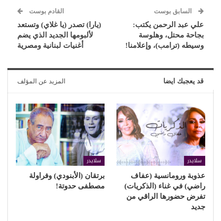
السابق بوست
القادم بوست
علي عبد الرحمن يكتب:
(يارا) تصدر (يا غلاي) وتستعد
بجاحة محتل، وهلوسة
لألبومها الجديد الذي يضم
وسيطه (ترامب)، وإعلامنا!
أغنيات لبنانية ومصرية
قد يعجبك ايضا
المزيد عن المؤلف
سلايدر
سلايدر
عذوبة ورومانسية (عفاف
برتقان (الأبنودي) وفراولة
راضي) في غناء (الذكريات)
مصطفى حدوتة!
تفرض حضورها الراقي من
جديد