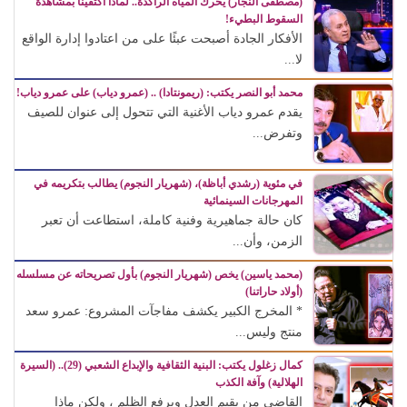
(مصطفى النجار) يحرك المياه الراكدة.. لماذا اكتفينا بمشاهدة
السقوط البطيء!
الأفكار الجادة أصبحت عبئًا على من اعتادوا إدارة الواقع
لا...
محمد أبو النصر يكتب: (ريمونتادا) .. (عمرو دياب) على عمرو دياب!
يقدم عمرو دياب الأغنية التي تتحول إلى عنوان للصيف
وتفرض...
في مئوية (رشدي أباظة)، (شهريار النجوم) يطالب بتكريمه في
المهرجانات السينمائية
كان حالة جماهيرية وفنية كاملة، استطاعت أن تعبر
الزمن، وأن...
(محمد ياسين) يخص (شهريار النجوم) بأول تصريحاته عن مسلسله
(أولاد حاراتنا)
* المخرج الكبير يكشف مفاجآت المشروع: عمرو سعد
منتج وليس...
كمال زغلول يكتب: البنية الثقافية والإبداع الشعبي (29).. (السيرة
الهلالية) وآفة الكذب
القاضي من يقيم العدل ويرفع الظلم ، ولكن ماذا