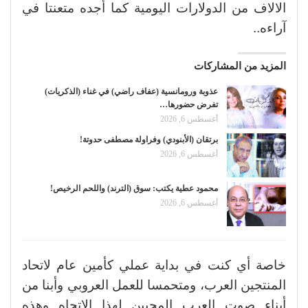
الالاف من الدولارات اليومية كما أجده متعنتا في
آراءه..
المزيد من المشاركات
عذوبة ورومانسية (عفاف راضي) في غناء (الذكريات)
تفرض حضورها…
أغسطس 6, 2026
برتقان (الأبنودي) وفراولة مصطفى حدوتة!
أغسطس 6, 2026
محمود عطية يكتب: سوق (الترند) واللحم الرخيص!
أغسطس 6, 2026
خاصة أي كنت في بداية عملي كأمين عام لاتحاد
المنتجين العرب، ومتحمسا للعمل العروبي وأبنا من
أبناء صوت العرب المحبين لهذا الاتجاه وهذه