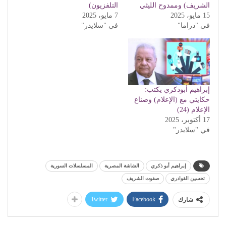
الشريف) وممدوح الليثي
التلفزيون)
15 مايو، 2025
7 مايو، 2025
في "دراما"
في "سلايدر"
إبراهيم أبوذكري يكتب:
حكايتي مع (الإعلام) وصناع
الإعلام (24)
17 أكتوبر، 2025
في "سلايدر"
إبراهيم أبو ذكري
الشاشة المصرية
المسلسلات السورية
تحسين القوادري
صفوت الشريف
Twitter
Facebook
شارك