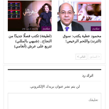
سلايدر
سلايدر
محمود عطية يكتب: سوق
(لطيفة) تكتب فصلًا جديدًا من
(الترند) واللحم الرخيص!
النجاح.. (شبهي بالمللي)
تتربع على عرش (أنغامي)
السابق
التالي
اترك رد
لن يتم نشر عنوان بريدك الإلكتروني.