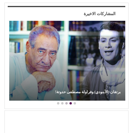
المشاركات الاخيرة
محمود عطية يكتب: سوق (الترند) واللحم الرخيص!