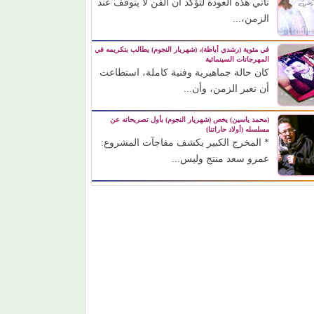
تأتي هذه العودة لتؤكد أن الفن لا يتوقف عند
الزمن،...
في مئوية (رشدي أباظة)، (شهريار النجوم) يطالب بتكريمه في
المهرجانات السينمائية
كان حالة جماهيرية وفنية كاملة، استطاعت
أن تعبر الزمن، وأن...
(محمد ياسين) يخص (شهريار النجوم) بأول تصريحاته عن
مسلسله (أولاد حاراتنا)
* المخرج الكبير يكشف مفاجآت المشروع:
عمرو سعد منتج وليس...