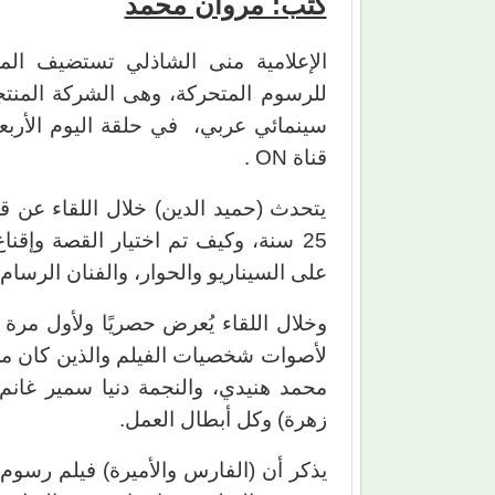
كتب: مروان محمد
الإعلامية منى الشاذلي تستضيف ال
للرسوم المتحركة، وهى الشركة المنتجة
سينمائي عربي، في حلقة اليوم الأربع
قناة ON .
يتحدث (حميد الدين) خلال اللقاء عن ق
25 سنة، وكيف تم اختيار القصة وإقنا
على السيناريو والحوار، والفنان الرس
وخلال اللقاء يُعرض حصريًا ولأول مرة
لأصوات شخصيات الفيلم والذين كان من بي
محمد هنيدي، والنجمة دنيا سمير غانم،
زهرة) وكل أبطال العمل.
يذكر أن (الفارس والأميرة) فيلم رسو