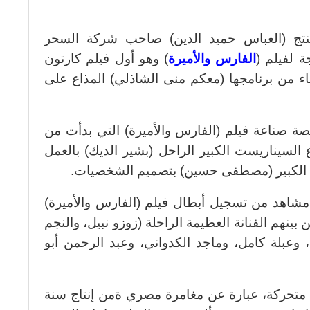
منتج (العباس حميد الدين) صاحب شركة السحر
 لفيلم (
الفارس والأميرة
) وهو أول فيلم كارتون
اء من برنامجها (معكم منى الشاذلي) المذاع على
صة صناعة فيلم (الفارس والأميرة) التي بدأت من
ع السيناريست الكبير الراحل (بشير الديك) بالعمل
ام الكبير (مصطفى حسين) بتصميم الشخصيات.
 مشاهد من تسجيل أبطال فيلم (الفارس والأميرة)
نهم الفنانة العظيمة الراحلة (زوزو نبيل، والنجم
 وعبلة كامل، وماجد الكدواني، وعبد الرحمن أبو
م متحركة، عبارة عن مغامرة مصري ةمن إنتاج سنة