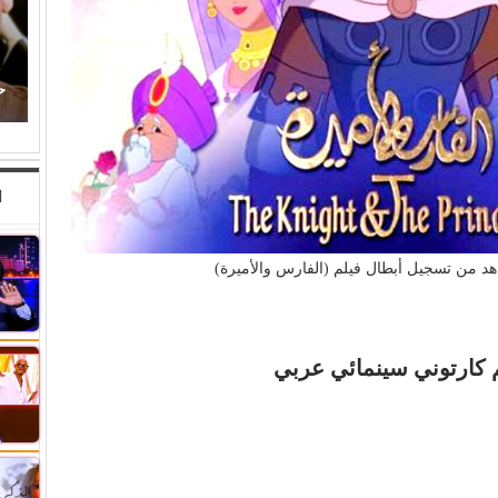
اص يفضح اختراق
حكاية ودوشة.. و(مصطفى حدوتة)!
ا
د من تسجيل أبطال فيلم (الفارس والأميرة)
م كارتوني سينمائي عربي