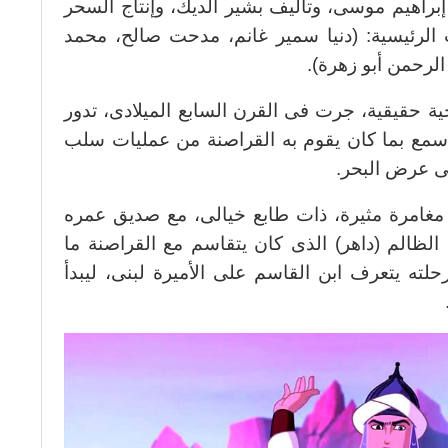
ك، إبراهيم موسى، وتأليف بشير الديك، وإنتاج السحر
لرئيسية: (دنيا سمير غانم، مدحت صالح، محمد
الرحمن أبو زهرة).
ة حقيقية، جرت فى القرن السابع الميلادى، تدور
مع بما كان يقوم به القراصنة من عمليات سلب
ى عرض البحر.
مغامرة مثيرة، ذات طابع خيالى، مع صديق عمره
ك الظالم (داهر) الذى كان يتقاسم مع القراصنة ما
لته يتعرف ابن القاسم على الأميرة لبنى، ليبدأ