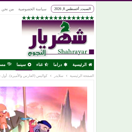
السبت, أغسطس 8, 2026
سياسة الخصوصية
من نحن
الرئيسية
دراما
غناء
سينما
مس
الصفحة الرئيسية
سلايدر
كواليس (الفارس والأميرة).. أول 