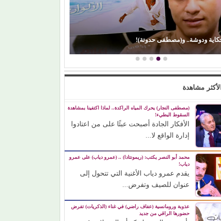
(إيمان ذو الفقار).. (كنت بحب صوت زعيقها)
لأكثر مشاهدة
(مصطفى النجار) يحرك المياه الراكدة.. لماذا اكتفينا بمشاهدة
السقوط البطيء!
الأفكار الجادة أصبحت عبئًا على من اعتادوا
إدارة الواقع لا...
محمد أبو النصر يكتب: (ريمونتادا) .. (عمرو دياب) على عمرو
دياب!
يقدم عمرو دياب الأغنية التي تتحول إلى
عنوان للصيف وتفرض...
عذوبة ورومانسية (عفاف راضي) في غناء (الذكريات) تفرض
حضورها الراقي من جديد