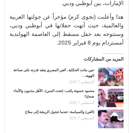
الإمارات، بين أبوظبي ودبي.
هذا وأعلنت (نجوى كرم) مؤخراً عن جولتها العربية
والعالمية، حيث أنهت حفلاتها في أبوظبي ودبي،
وستتوجه بعد حفل مسقط إلى العاصمة الهولندية
أمستردام يوم 8 فبراير 2025.
المزيد من المشاركات
حين ماتت الحكاية.. الفن المصري يفقد قدرته على صناعة
الهوية…
أغسطس 7, 2026
محمود حسونة يكتب: (تحت السن).. الأهل مذنبون والأبناء
ضحايا!
أغسطس 7, 2026
(الفن) والسياسة: عندما تتحول الريشة إلى سلاح
أغسطس 7, 2026