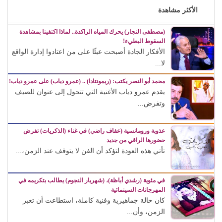
الأكثر مشاهدة
(مصطفى النجار) يحرك المياه الراكدة.. لماذا اكتفينا بمشاهدة
السقوط البطيء!
الأفكار الجادة أصبحت عبئًا على من اعتادوا إدارة الواقع
لا...
محمد أبو النصر يكتب: (ريمونتادا) .. (عمرو دياب) على عمرو دياب!
يقدم عمرو دياب الأغنية التي تتحول إلى عنوان للصيف
وتفرض...
عذوبة ورومانسية (عفاف راضي) في غناء (الذكريات) تفرض
حضورها الراقي من جديد
تأتي هذه العودة لتؤكد أن الفن لا يتوقف عند الزمن،...
في مئوية (رشدي أباظة)، (شهريار النجوم) يطالب بتكريمه في
المهرجانات السينمائية
كان حالة جماهيرية وفنية كاملة، استطاعت أن تعبر
الزمن، وأن...