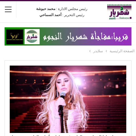
رئيس مجلس الادارة :
محمد حبوشة
رئيس التحرير :
أحمد السماحي
الصفحة الرئيسية
سلايدر