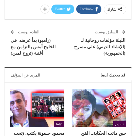
Twitter
Facebook
شارك
السابق بوست
القادم بوست
الليلة مؤلفات روحانية لـ
(رامبو) بدأ عرضه في
(الإنشاد الديني) على مسرح
الخليج أمس بالتزامن مع
(الجمهورية)
أغنية (تروح لمين)
قد يعجبك ايضا
المزيد عن المؤلف
سلايدر
دراما
حين ماتت الحكاية.. الفن
محمود حسونة يكتب: (تحت