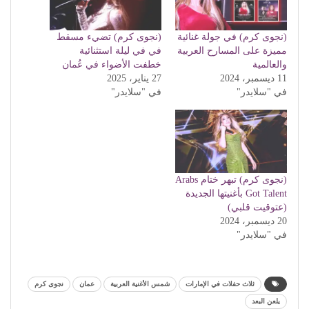
(نجوى كرم) في جولة غنائية
(نجوى كرم) تضيء مسقط
مميزة على المسارح العربية
في في ليلة استثنائية
والعالمية
خطفت الأضواء في عُمان
11 ديسمبر، 2024
27 يناير، 2025
في "سلايدر"
في "سلايدر"
(نجوى كرم) تبهر ختام Arabs
Got Talent بأغنيتها الجديدة
(عتوقيت قلبي)
20 ديسمبر، 2024
في "سلايدر"
ثلاث حفلات في الإمارات
شمس الأغنية العربية
عمان
نجوى كرم
يلعن البعد