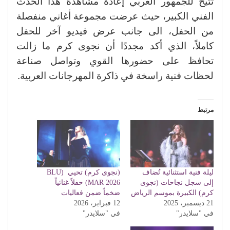
تتيح للجمهور العربي إعادة مشاهدة هذا الحدث
الفني الكبير، حيث عرضت مجموعة أغاني منفصلة
من الحفل، الى جانب عرض فيديو آخر للحفل
كاملاً، الذي أكد مجددًا أن نجوى كرم ما زالت
تحافظ على حضورها القوي وتواصل صناعة
لحظات فنية راسخة في ذاكرة المهرجانات العربية.
مرتبط
ليلة فنية استثنائية تُضاف
(نجوى كرم) تحيي (BLU
إلى سجل نجاحات (نجوى
MAR 2026) حفلاً غنائياً
كرم) الكبيرة بموسم الرياض
ضخماً ضمن فعاليات
21 ديسمبر، 2025
12 فبراير، 2026
في "سلايدر"
في "سلايدر"