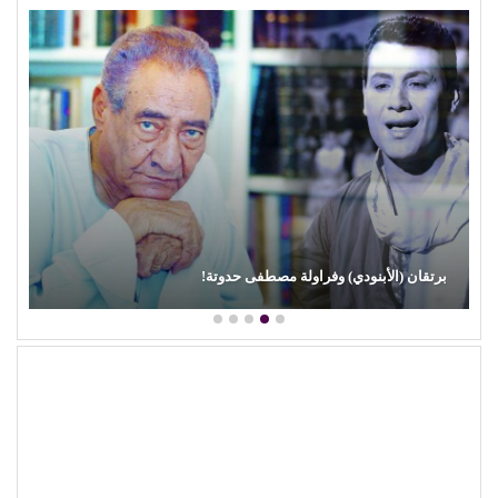
برتقان (الأبنودي) وفراولة مصطفى حدوتة!