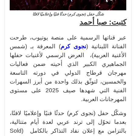
شكّل حفل (نجوى كرم) حدثًا فنيًا وإعلاميًا لافتًا
كتبت: صبا أحمد
عبر قناتها الرسمية على منصة يوتيوب، طرحت
الفنانة اللبنانية (
نجوى كرم
) المعرفة بـ (شمس
الأغنية العربية)، العرض الرسمي لأغنيات حفلها
الجماهيري الكبير الذي أحيته ضمن فعاليات
مهرجان قرطاج الدولي في دورته التاسعة
والخمسين، لتوثّق بذلك واحدة من أبرز السهرات
الفنية التي شهدها صيف 2025 على مستوى
المهرجانات العربية.
وشكّل حفل (نجوى كرم) حدثًا فنيًا وإعلاميًا لافتًا،
بعدما تحوّل إلى ترند عربي لعدة أيام متتالية،
بالتزامن مع إعلان نفاد التذاكر بالكامل (Sold