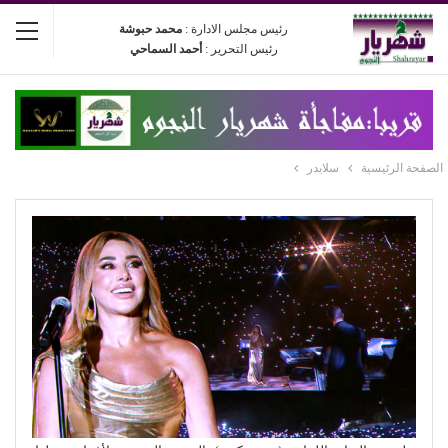
رئيس مجلس الادارة :
محمد حبوشة
رئيس التحرير :
أحمد السماحي
الصفحة الرئيسية
سلايدر