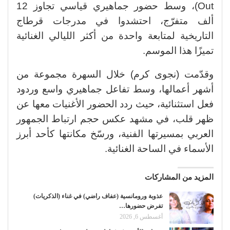
Out)، وسط حضور جماهيري قياسي تجاوز 12
ألف متفرّج، احتشدوا في مدرجات قرطاج
التاريخية لمتابعة واحدة من أكثر الليالي الغنائية
تميزًا هذا الموسم.
وقدّمت (نجوى كرم) خلال السهرة مجموعة من
أشهر أعمالها، وسط تفاعل جماهيري واسع وردود
فعل استثنائية، حيث ردد الحضور الأغنيات معها عن
ظهر قلب، في مشهد عكس حجم ارتباط الجمهور
العربي بمسيرتها الفنية، ورسّخ مكانتها كأحد أبرز
الأسماء في الساحة الغنائية.
المزيد من المشاركات
عذوبة ورومانسية (عفاف راضي) في غناء (الذكريات)
تفرض حضورها…
أغسطس 6, 2026