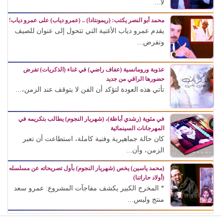
لا...
محمد أبو النصر يكتب: (ريمونتادا) .. (عمرو دياب) على عمرو دياب!
يقدم عمرو دياب الأغنية التي تتحول إلى عنوان للصيف
وتفرض...
عذوبة ورومانسية (عفاف راضي) في غناء (الذكريات) تفرض
حضورها الراقي من جديد
تأتي هذه العودة لتؤكد أن الفن لا يتوقف عند الزمن،...
في مئوية (رشدي أباظة)، (شهريار النجوم) يطالب بتكريمه في
المهرجانات السينمائية
كان حالة جماهيرية وفنية كاملة، استطاعت أن تعبر
الزمن، وأن...
(محمد ياسين) يخص (شهريار النجوم) بأول تصريحاته عن مسلسله
(أولاد حاراتنا)
* المخرج الكبير يكشف مفاجآت المشروع: عمرو سعد
منتج وليس...