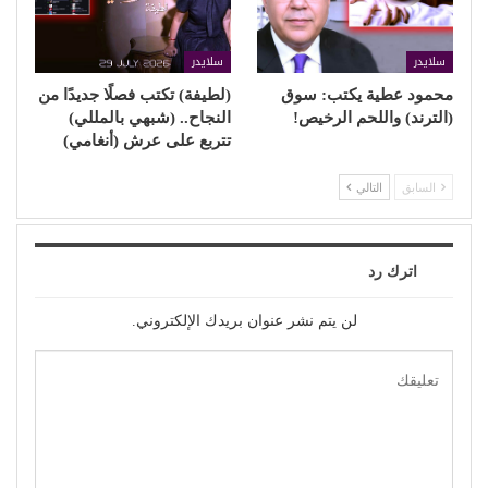
سلايدر
سلايدر
محمود عطية يكتب: سوق
(لطيفة) تكتب فصلًا جديدًا من
(الترند) واللحم الرخيص!
النجاح.. (شبهي بالمللي)
تتربع على عرش (أنغامي)
السابق
التالي
اترك رد
لن يتم نشر عنوان بريدك الإلكتروني.