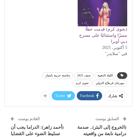
(نجوى كرم) قدمت حفلًا
مميزًا واستثنائيًا على مسرح
دبي أوبرا
5 أكتوبر، 2025
في "سلايدر"
الليلة الذهبية
صيف 2025
مناسبة عربية بامتياز
مهرجان قرطاج الدولي
نجوى كرم
Twitter
Facebook
شارك
السابق بوست
القادم بوست
(الخروج إلى البئر).. صدمة
(أحمد زاهر): الدراما يجب أن
درامية نابعة من واقعيته
تسليط الضوء على القضايا