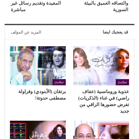
والتصاقه العميق بالبيئة
المفيدة وتقديم رسائل غير
السورية
مباشرة
قد يعجبك ايضا
المزيد عن المؤلف
سلايدر
سلايدر
عذوبة ورومانسية (عفاف
برتقان (الأبنودي) وفراولة
راضي) في غناء (الذكريات)
مصطفى حدوتة!
تفرض حضورها الراقي من
جديد