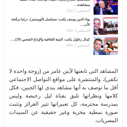
بمشاهدة…
أغسطس 5, 2026
بهاء الدين يوسف يكتب: مسلسل (الويستيز).. دراما برائحة
الأب…
أغسطس 5, 2026
كمال زغلول يكتب: البنية الثقافية والإبداع الشعبي (29)..…
أغسطس 5, 2026
المشاهد التي تابعتها لآيتن عامر من (زوجة واحدة لا
تكفي)، والمنتشرة على مواقع التواصل الاجتماعي
أقل ما توصف به أنها مشاهد يندى لها الجبين، فكل
كلامها ونظراتها تليق بفتاة ليل رخيصة وليس
بمدرسة محترمة، كل تعبيراتها تثير الغرائز وتثبت
صورة نمطية مخزية وغير حقيقية عن السيدات
المصريات.