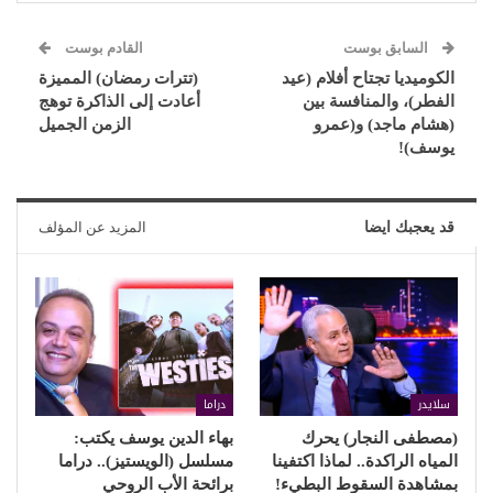
السابق بوست
القادم بوست
الكوميديا تجتاح أفلام (عيد
(تترات رمضان) المميزة
الفطر)، والمنافسة بين
أعادت إلى الذاكرة توهج
(هشام ماجد) و(عمرو
الزمن الجميل
يوسف)!
قد يعجبك ايضا
المزيد عن المؤلف
سلايدر
دراما
(مصطفى النجار) يحرك
بهاء الدين يوسف يكتب:
المياه الراكدة.. لماذا اكتفينا
مسلسل (الويستيز).. دراما
بمشاهدة السقوط البطيء!
برائحة الأب الروحي