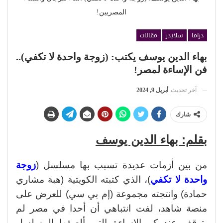
المصريين!
دراما
سلايدر
مقالات
بهاء الدين يوسف يكتب: (زوجة واحدة لا تكفي)..
فن الإساءة لمصر!
آخر تحديث
أبريل 9, 2024
شارك
بقلم: بهاء الدين يوسف
من بين أزمات عديدة تسبب بها مسلسل (
زوجة
واحدة لا تكفي
)، الذي كتبته الكويتية (هبة مشاري
حمادة) وانتجته مجموعة (إم بي سي) للعرض على
منصة شاهد، لفت انتباهي أن أحدا في مصر لم
يتوقف عند كم الإساءة التي ألصقها المسلسل