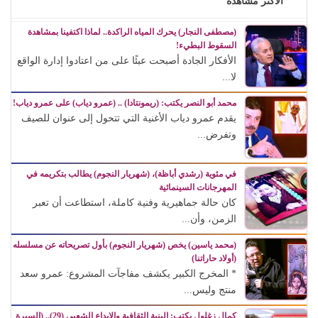
الأكثر مشاهدة
(مصطفى النجار) يحرك المياه الراكدة.. لماذا اكتفينا بمشاهدة
السقوط البطيء!
الأفكار الجادة أصبحت عبئًا على من اعتادوا إدارة الواقع
لا...
محمد أبو النصر يكتب: (ريمونتادا) .. (عمرو دياب) على عمرو دياب!
يقدم عمرو دياب الأغنية التي تتحول إلى عنوان للصيف
وتفرض...
في مئوية (رشدي أباظة)، (شهريار النجوم) يطالب بتكريمه في
المهرجانات السينمائية
كان حالة جماهيرية وفنية كاملة، استطاعت أن تعبر
الزمن، وأن...
(محمد ياسين) يخص (شهريار النجوم) بأول تصريحاته عن مسلسله
(أولاد حاراتنا)
* المخرج الكبير يكشف مفاجآت المشروع: عمرو سعد
منتج وليس...
كمال زغلول يكتب: البنية الثقافية والإبداع الشعبي (29).. (السيرة