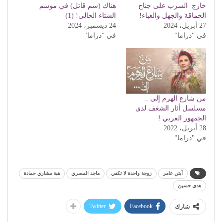
خارج السرب على جناح
هناك (سم قاتل) في موسم
الحماقة والجهل والغباء!
الشتاء الحالي! (1)
27 أبريل، 2024
24 ديسمبر، 2024
في "دراما"
في "دراما"
من شارع الهرم إلى ..
مسلسل أثار الشغف لدى
الجمهور العربي !
28 أبريل، 2022
في "دراما"
آيتن عامر
زوجة واحدة لا تكفي
ماجد المصري
هبة مشاري حمادة
هدى حسين
Twitter
Facebook
شارك