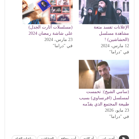
الإعلانات تفسد متعة
(مسلسلات أثارت الجدل)
مشاهدة مسلسل
على شاشة رمضان 2024
(الحشاشين) !
23 مارس، 2024
12 مارس، 2024
في "دراما"
في "دراما"
(سامي الشيخ): تحمست
لمسلسل (افرنساوي) بسبب
طبيعة المجتمع الذي يقدّمه
23 مايو، 2026
في "دراما"
أحمد رامي
أم كلثوم
أمين بوحافة
الحشاشين
رياعيات الخيام