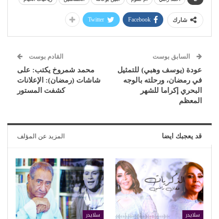
Twitter
Facebook
شارك
السابق بوست
القادم بوست
عودة (يوسف وهبي) للتمثيل
محمد شمروخ يكتب: على
في رمضان، ورحلته بالوجه
شاشات (رمضان): الإعلانات
البحري إكراما للشهر
كشفت المستور
المعظم
قد يعجبك ايضا
المزيد عن المؤلف
سلايدر
سلايدر