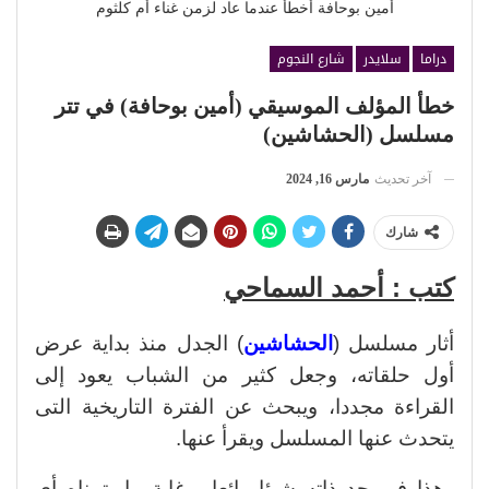
أمين بوحافة أخطأ عندما عاد لزمن غناء أم كلثوم
دراما
سلايدر
شارع النجوم
خطأ المؤلف الموسيقي (أمين بوحافة) في تتر
مسلسل (الحشاشين)
آخر تحديث
مارس 16, 2024
شارك
كتب : أحمد السماحي
أثار مسلسل (
الحشاشين
) الجدل منذ بداية عرض
أول حلقاته، وجعل كثير من الشباب يعود إلى
القراءة مجددا، ويبحث عن الفترة التاريخية التى
يتحدث عنها المسلسل ويقرأ عنها.
وهذا في حد ذاته شيئا رائعا، وغاية ما يتمناه أي