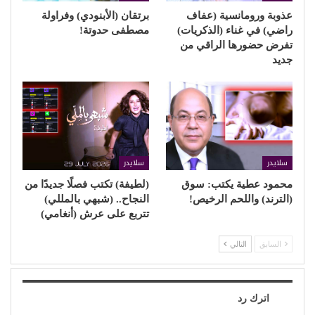
عذوبة ورومانسية (عفاف
برتقان (الأبنودي) وفراولة
راضي) في غناء (الذكريات)
مصطفى حدوتة!
تفرض حضورها الراقي من
جديد
سلايدر
سلايدر
محمود عطية يكتب: سوق
(لطيفة) تكتب فصلًا جديدًا من
(الترند) واللحم الرخيص!
النجاح.. (شبهي بالمللي)
تتربع على عرش (أنغامي)
السابق
التالي
اترك رد