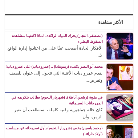
الأكثر مشاهدة
(مصطفى النجار) يحرك المياه الراكدة.. لماذا اكتفينا بمشاهدة
السقوط البطيء!
الأفكار الجادة أصبحت عبئًا على من اعتادوا إدارة الواقع
لا...
محمد أبو النصر يكتب: (ريمونتادا) .. (عمرو دياب) على عمرو دياب!
يقدم عمرو دياب الأغنية التي تتحول إلى عنوان للصيف
وتفرض...
في مئوية (رشدي أباظة)، (شهريار النجوم) يطالب بتكريمه في
المهرجانات السينمائية
كان حالة جماهيرية وفنية كاملة، استطاعت أن تعبر
الزمن، وأن...
(محمد ياسين) يخص (شهريار النجوم) بأول تصريحاته عن مسلسله
(أولاد حاراتنا)