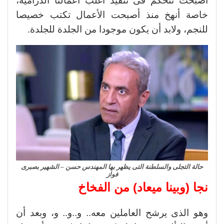
أصبحت تتحكم فى تنفيذ أغلب أعمالنا الدرامية،
خاصة أنهخ منذ أصبحت الأعمال تكتب خصيصا
للنجم، ولابد أن يكون موجودا من الجلدة للجلدة.
حالة التجلى والسلطنة التى يظهر بها المهندس حسن – الشهير بصبرى
فواز
نجا (وبينا ميعاد) من الفخاخ
وهو الذى يرشح العاملين معه.. و..و.. و، وبعد أن