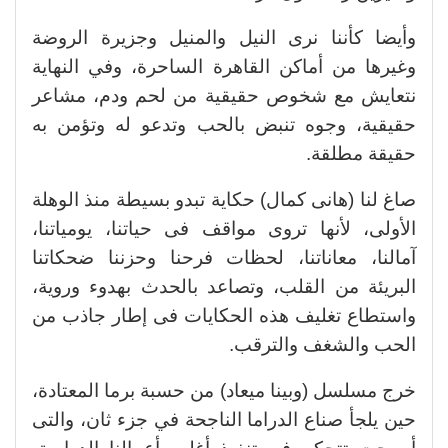
وأيضا كأننا نرى النيل والمنيل وجزيرة الروضة
وغيرها من أماكن القاهرة الساحرة، وفي النهاية
نتعايش مع شخوص حقيقية من لحم ودم، مشاعر
حقيقية، وجوه تنبض بالحب وتدعو له وتؤمن به
حقيقة مطلقة.
صاغ لنا (هانى كمال) حكاية تبدو بسيطة منذ الوهلة
الأولى، لأنها تروى مواقف فى حياتنا، يومياتنا،
آمالنا، معاناتنا، لحظات فرحنا وحزننا ضحكاتنا
البريئة من القلب، وتصاعد بالحدث بهدوء وروية،
واستطاع تغليف هذه الحكايات فى إطار جاذب من
الحب والشغف والترقب.
خرج مسلسل (وبينا ميعاد) من حسبة برما المعتادة،
حين يلجأ صناع الدراما الناجحة في جزء ثان، والتى