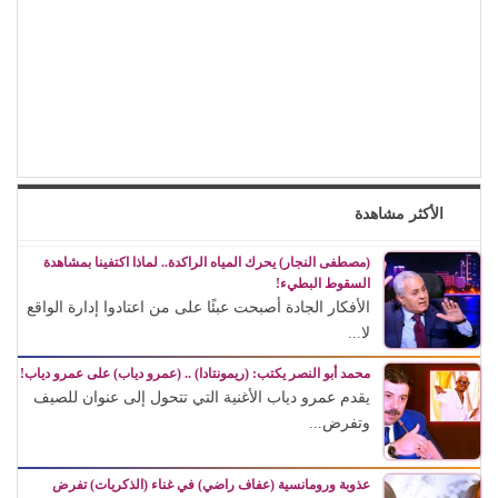
الأكثر مشاهدة
(مصطفى النجار) يحرك المياه الراكدة.. لماذا اكتفينا بمشاهدة
السقوط البطيء!
الأفكار الجادة أصبحت عبئًا على من اعتادوا إدارة الواقع
لا...
محمد أبو النصر يكتب: (ريمونتادا) .. (عمرو دياب) على عمرو دياب!
يقدم عمرو دياب الأغنية التي تتحول إلى عنوان للصيف
وتفرض...
عذوبة ورومانسية (عفاف راضي) في غناء (الذكريات) تفرض