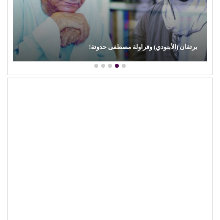
محمود عطية يكتب: سوق (الترند) واللحم الرخيص!