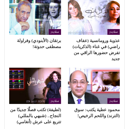
سلايدر
سلايدر
عذوبة ورومانسية (عفاف
برتقان (الأبنودي) وفراولة
راضي) في غناء (الذكريات)
مصطفى حدوتة!
تفرض حضورها الراقي من
جديد
سلايدر
سلايدر
محمود عطية يكتب: سوق
(لطيفة) تكتب فصلًا جديدًا من
(الترند) واللحم الرخيص!
النجاح.. (شبهي بالمللي)
تتربع على عرش (أنغامي)