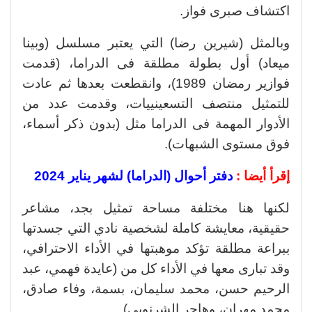
اكتشاف صبرى فواز.
وبالمثل (شيرين رضا) التي يعتبر مسلسل (وبينا
ميعاد) أول بطولة مطلقة فى الدراما، (قدمت
فوازير رمضان 1989)، وانقطعت بعدها ثم عادت
للتمثيل منتصف التسعينييات، وقدمت عدد من
الأدوار المهمة فى الدراما مثل (بدون ذكر أسماء،
فوق مستوى الشبهات).
إقرأ أيضا :
دفتر أحوال (الدراما) لشهر يناير 2024
لكنها هنا مختلفة مساحة تمثيل بجد، مشاعر
حقيقية، معايشة كاملة لشخصية نادي التي جسدتها
ببراعة مطلقة تؤكد موهبتها في الأداء الاحترافي،
وقد تبارى معها في الأداء كل من (عايدة فهمي، عبد
الرحيم حسن، محمد سليمان، بسمة، وفاء صادق،
محمد مهران، وهاجر الشرنوبي).