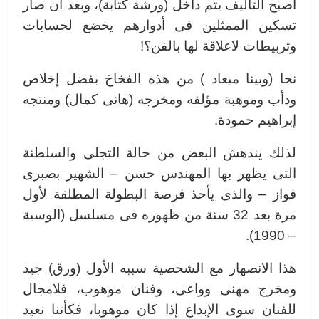
أصبح التأليف يتم داخل (ورشة كتابة)، وبعد أن صار
تسكين الممثلين فى أدوارهم يخضع لحسابات
وتربيطات لاعلاقة لها بالفن؟!
نجا (وبينا ميعاد ) من هذه الفخاخ بفضل إخلاص
ودأب وموهبة مؤلفه ومخرجه (هانى كمال) ومنتجه
إبراهيم حمودة.
لذلك يندهش البعض من حالة التجلى والسلطنة
التى يظهر بها المهندس حسن – الشهير بصبرى
فواز – والذى يأخذ فرصة البطولة المطلقة لأول
مرة بعد 32 سنة من ظهوره فى مسلسل (الوسية
– 1990).
هذا الانصهار مع الشخصية سببه الأول (ورق) جيد
ومخرج مهنى وواعى، وفنان موهوب، فلامجال
للفنان سوى الإبداع إذا كان موهوبا، فكأننا نعيد