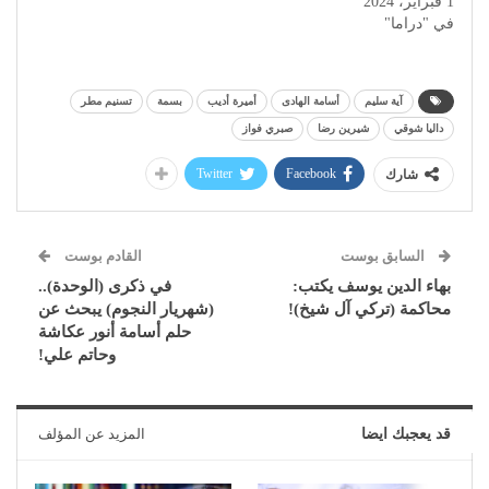
1 فبراير، 2024
في "دراما"
آية سليم
أسامة الهادى
أميرة أديب
بسمة
تسنيم مطر
داليا شوقي
شيرين رضا
صبري فواز
Twitter
Facebook
شارك
السابق بوست
القادم بوست
بهاء الدين يوسف يكتب:
في ذكرى (الوحدة)..
محاكمة (تركي آل شيخ)!
(شهريار النجوم) يبحث عن
حلم أسامة أنور عكاشة
وحاتم علي!
قد يعجبك ايضا
المزيد عن المؤلف