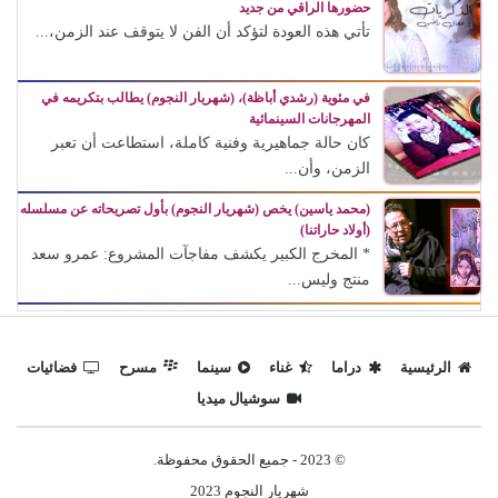
حضورها الراقي من جديد
تأتي هذه العودة لتؤكد أن الفن لا يتوقف عند الزمن،...
في مئوية (رشدي أباظة)، (شهريار النجوم) يطالب بتكريمه في
المهرجانات السينمائية
كان حالة جماهيرية وفنية كاملة، استطاعت أن تعبر
الزمن، وأن...
(محمد ياسين) يخص (شهريار النجوم) بأول تصريحاته عن مسلسله
(أولاد حاراتنا)
* المخرج الكبير يكشف مفاجآت المشروع: عمرو سعد
منتج وليس...
الرئيسية
دراما
غناء
سينما
مسرح
فضائيات
سوشيال ميديا
© 2023 - جميع الحقوق محفوظة.
شهريار النجوم 2023