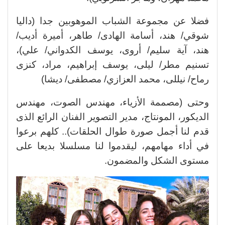
فضلا عن مجموعة الشباب الموهوبين جدا (داليا
شوقي/ هند، أسامة الهادى/ طاهر، أميرة أديب/
هند، آية سليم/ أروى، يوسف الكدواني/ علي)،
تسنيم مطر/ ليلى، يوسف إبراهيم، مراد، كنزى
رماح/ نيللى، محمد العزازي/ مصطفى/ ديشا)
وحتى (مصممة الأزياء، مهندس الصوت، مهندس
الديكور، المونتاج، مدير التصوير الفنان الرائع الذى
قدم لنا أجمل صورة طوال الحلقات).. كلهم برعوا
في أداء مهامهم، ليقدموا لنا مسلسلا بديعا على
مستوى الشكل والمضمون.