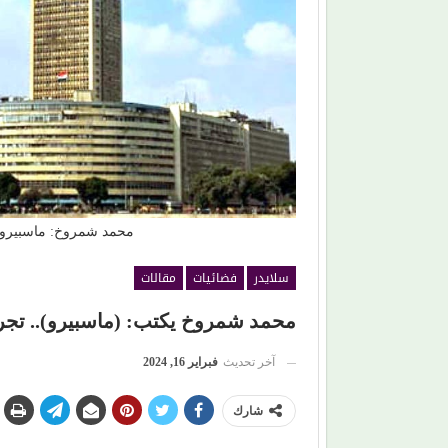
 بقوة.. ويفاجئ جمهوره بـ (مش رايح
برتقان (الأبنودي) وفراولة مصطفى 
محمد شمروخ: ماسبيرو ي
سلايدر
فضائيات
مقالات
محمد شمروخ يكتب: (ماسبيرو).. تجربة
آخر تحديث
فبراير 16, 2024
شارك