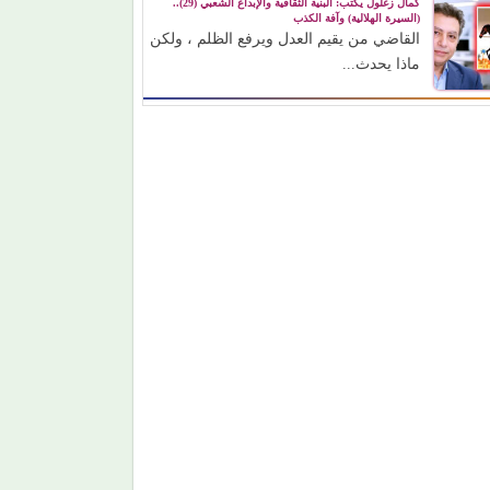
كمال زغلول يكتب: البنية الثقافية والإبداع الشعبي (29)..
(السيرة الهلالية) وآفة الكذب
القاضي من يقيم العدل ويرفع الظلم ، ولكن
ماذا يحدث...