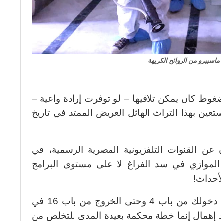
ماسبيرو من الروائح الكريهة
ضغوط كان يمكن تلافيها – لو توفرت إرادة واعية –
عين بهذا التراث الهائل العريض الممتد في تاريخ
عن القنوات التلفزيونية المصرية الرسمية، في
الموازي في سد الفراغ لا على مستوى البرامج
لأحداث!
تلك الروائح الكريهة التى تشمها بمجرد دخولك من باب 4 وحتى الخروج من باب 16 في
د إهمال إنما خطة محكمة بعيدة المدى للتخلص من