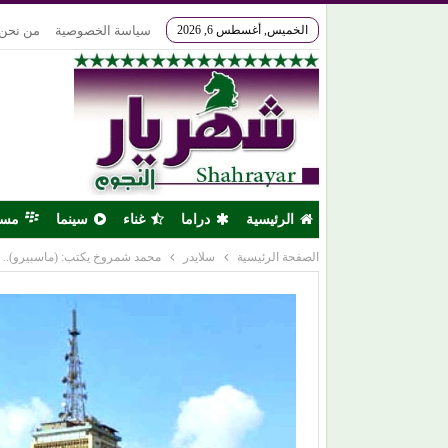
الخميس, أغسطس 6, 2026
سياسة الخصوصية
من نحن
الرئيسية
دراما
غناء
سينما
مس
الصفحة الرئيسية
سلايدر
محمد شمروخ يكتب: (ماسبيرو).. تج