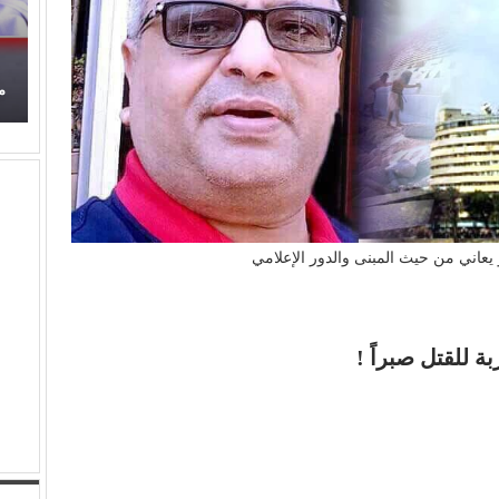
حدوتة!
محمود عطية يكتب: سوق (الترند) واللحم الرخيص!
عاني من حيث المبنى والدور الإعلامي
 للقتل صبراً !