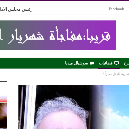
Facebook
رئيس مجلس الادار
رح
فضائيات
سوشيال ميديا
ربة للقتل صبراً !