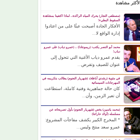
لأكثر مشاهدة
(مصطفى النجار) يحرك المياه الراكدة.. لماذا اكتفينا بمشاهدة
السقوط البطيء!
الأفكار الجادة أصبحت عبئًا على من اعتادوا
إدارة الواقع لا...
محمد أبو النصر يكتب: (ريمونتادا) .. (عمرو دياب) على عمرو
دياب!
يقدم عمرو دياب الأغنية التي تتحول إلى
عنوان للصيف وتفرض...
في مئوية (رشدي أباظة)، (شهريار النجوم) يطالب بتكريمه في
المهرجانات السينمائية
كان حالة جماهيرية وفنية كاملة، استطاعت
أن تعبر الزمن، وأن...
(محمد ياسين) يخص (شهريار النجوم) بأول تصريحاته عن
مسلسله (أولاد حاراتنا)
* المخرج الكبير يكشف مفاجآت المشروع:
عمرو سعد منتج وليس...