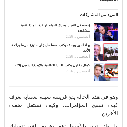
المزيد من المشاركات
(مصطفى النجار) يحرك المياه الراكدة.. لماذا اكتفينا
بمشاهدة…
أغسطس 5, 2026
بهاء الدين يوسف يكتب: مسلسل (الويستيز).. دراما برائحة
الأب…
أغسطس 5, 2026
كمال زغلول يكتب: البنية الثقافية والإبداع الشعبي (29)..…
أغسطس 5, 2026
وهو في هذه الحالة يقع فريسة سهلة لعصابة تعرف
كيف تنسج المؤامرات، وكيف تستغل ضعف
الأخرين!.
والدوائر، تدور والأجساد تقع، وخيوط القدر تتشابك