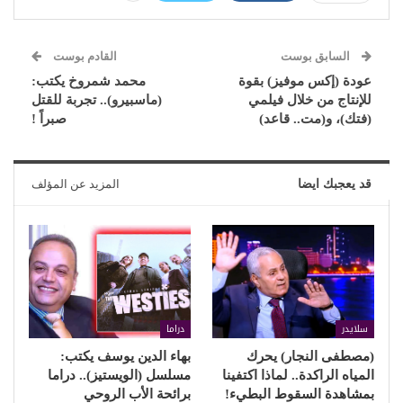
السابق بوست
القادم بوست
عودة (إكس موفيز) بقوة
محمد شمروخ يكتب:
للإنتاج من خلال فيلمي
(ماسبيرو).. تجربة للقتل
(فتك)، و(مت.. قاعد)
صبراً !
قد يعجبك ايضا
المزيد عن المؤلف
سلايدر
دراما
(مصطفى النجار) يحرك
بهاء الدين يوسف يكتب:
المياه الراكدة.. لماذا اكتفينا
مسلسل (الويستيز).. دراما
بمشاهدة السقوط البطيء!
برائحة الأب الروحي