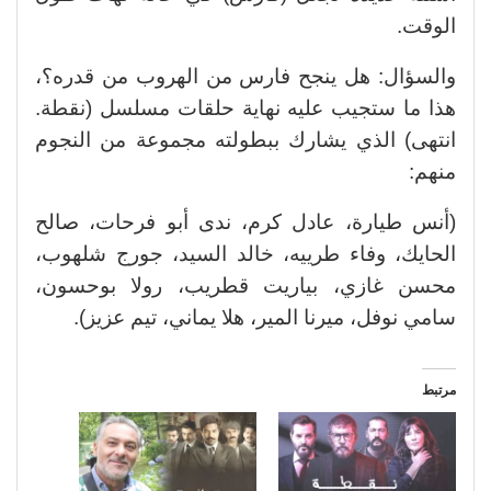
الوقت.
والسؤال: هل ينجح فارس من الهروب من قدره؟،
هذا ما ستجيب عليه نهاية حلقات مسلسل (نقطة.
انتهى) الذي يشارك ببطولته مجموعة من النجوم
منهم:
(أنس طيارة، عادل كرم، ندى أبو فرحات، صالح
الحايك، وفاء طرييه، خالد السيد، جورج شلهوب،
محسن غازي، بياريت قطريب، رولا بوحسون،
سامي نوفل، ميرنا المير، هلا يماني، تيم عزيز).
مرتبط