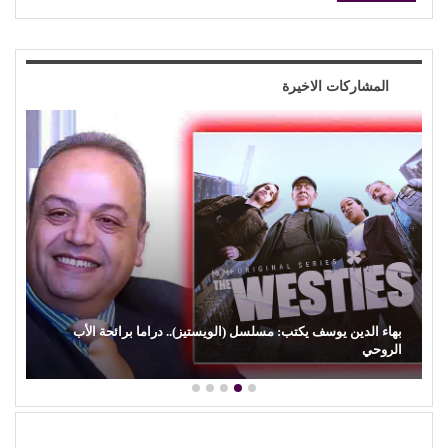
المشاركات الاخيرة
يستيز).. دراما برائحة الأب
الهلالية) وآفة…