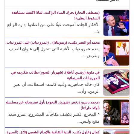
(مصطفى النجار) يحرك المياه الراكدة.. لماذا اكتفينا بمشاهدة
السقوط البطيء!
الأفكار الجادة أصبحت عبئًا على من اعتادوا إدارة الواقع
لا...
محمد أبو النصر يكتب: (ريمونتادا) .. (عمرو دياب) على عمرو دياب!
يقدم عمرو دياب الأغنية التي تتحول إلى عنوان للصيف
وتفرض...
في مئوية (رشدي أباظة)، (شهريار النجوم) يطالب بتكريمه في
المهرجانات السينمائية
كان حالة جماهيرية وفنية كاملة، استطاعت أن تعبر
الزمن، وأن...
(محمد ياسين) يخص (شهريار النجوم) بأول تصريحاته عن مسلسله
(أولاد حاراتنا)
* المخرج الكبير يكشف مفاجآت المشروع: عمرو سعد
منتج وليس...
كمال زغلول يكتب: البنية الثقافية والإبداع الشعبي (29).. (السيرة