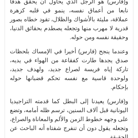
و(فارس) هو الرجل الذي يحاول أن يحقق هدفا
نابعا من أعماق نفسه، ينمو في قلبه كزهرة
عملاقة، مليئة بالأشواك والظلال، تقود خطاه بصور
قدرية لا مهرب منها وتجعله يصطدم بحقائق الدنيا،
وحقيقة نفسه ومن حوله.
وعندما ينجح (فارس) أخيرا في الإمساك بلحظات
صدق يجدها طارت كفقاعة من الهواء في يديه،
تاركة إياه فريسة لصراع جديد، ولهدف جديد،
ولوحدة قاسية مع نفسه تحكم قضبانها حوله
بإحكام.
و(فارس) يعيدنا إلى البطل كما قدمته التراجيديا
اليونانية قبل آلاف السنين، ترسم ظله أمامه، وتضع
على وجهه خطوط الزمن والألم والمعاناة والصراع،
وتجعله يقول دون أن تنفرج شفتاه أنه الباحث عن
الحقيقة.