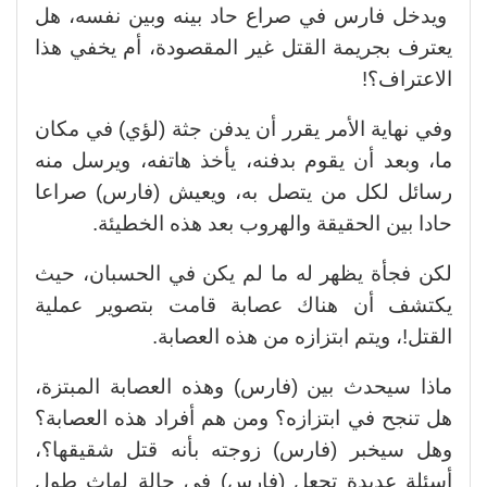
ويدخل فارس في صراع حاد بينه وبين نفسه، هل
يعترف بجريمة القتل غير المقصودة، أم يخفي هذا
الاعتراف؟!
وفي نهاية الأمر يقرر أن يدفن جثة (لؤي) في مكان
ما، وبعد أن يقوم بدفنه، يأخذ هاتفه، ويرسل منه
رسائل لكل من يتصل به، ويعيش (فارس) صراعا
حادا بين الحقيقة والهروب بعد هذه الخطيئة.
لكن فجأة يظهر له ما لم يكن في الحسبان، حيث
يكتشف أن هناك عصابة قامت بتصوير عملية
القتل!، ويتم ابتزازه من هذه العصابة.
ماذا سيحدث بين (فارس) وهذه العصابة المبتزة،
هل تنجح في ابتزازه؟ ومن هم أفراد هذه العصابة؟
وهل سيخبر (فارس) زوجته بأنه قتل شقيقها؟،
أسئلة عديدة تجعل (فارس) في حالة لهاث طول