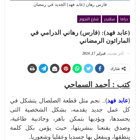
فارس رهان (عابد فهد) الجديد في رمضان
دراما
سلايدر
شارع النجوم
(عابد فهد): (فارس) رهاني الدرامي في
الماراثون الرمضاني
آخر تحديث
فبراير 17, 2024
شارك
كتب : أحمد السماحي
(
عابد فهد
).. نجم مثل قطعة الصلصال يتشكل في
كل عمل جديد يقدمه، بشكل الشخصية التى
يجسدها، ويؤديها بتمكن باهر، وجاذبية طاغية،
وصدق يقنعنا ببشريتها، حيث يؤمن بكل كلمة
ينطقها، وينفعل بها جسديا وعقليا وشعوريا.