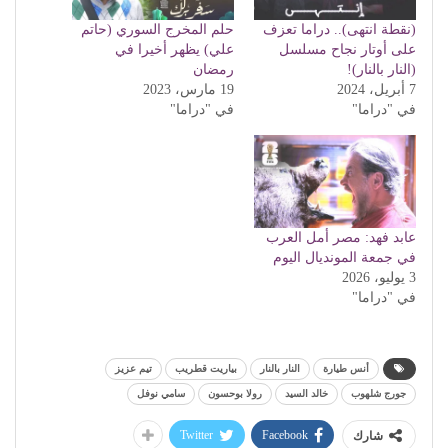
(نقطة انتهى).. دراما تعزف
حلم المخرج السوري (حاتم
على أوتار نجاح مسلسل
علي) يظهر أخيرا في
(النار بالنار)!
رمضان
7 أبريل، 2024
19 مارس، 2023
في "دراما"
في "دراما"
عابد فهد: مصر أمل العرب
في جمعة المونديال اليوم
3 يوليو، 2026
في "دراما"
أنس طيارة
النار بالنار
بياريت قطريب
تيم عزيز
جورج شلهوب
خالد السيد
رولا بوحسون
سامي نوفل
Twitter
Facebook
شارك