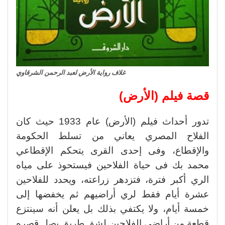
غلاف رواية الأرض لعبد الرحمن الشرقاوي
قصة فيلم (الأرض)
تدور أحداث فيلم (الأرض) عام 1933 حيث كان
الفلاح المصري يعاني من تسلط الحكومة
والإقطاع، وفى إحدى القرى يتحكم الإقطاعي
محمد بك فى حياة الفلاحين فيستحوذ على مياه
الري أكبر فترة، فتزدهر زراعته، ويحدد للفلاحين
عشرة أيام فقط لري أراضيهم ثم يخفضها إلى
خمسة أيام، ولا يكتفي بذلك بل يعلن أنه سينتزع
قطعة من أراضي الفلاحين لشق طريق يصل قصره