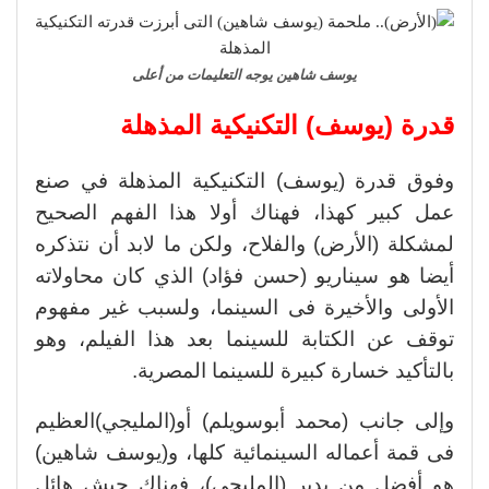
يوسف شاهين يوجه التعليمات من أعلى
قدرة (يوسف) التكنيكية المذهلة
وفوق قدرة (يوسف) التكنيكية المذهلة في صنع
عمل كبير كهذا، فهناك أولا هذا الفهم الصحيح
لمشكلة (الأرض) والفلاح، ولكن ما لابد أن نتذكره
أيضا هو سيناريو (حسن فؤاد) الذي كان محاولاته
الأولى والأخيرة فى السينما، ولسبب غير مفهوم
توقف عن الكتابة للسينما بعد هذا الفيلم، وهو
بالتأكيد خسارة كبيرة للسينما المصرية.
وإلى جانب (محمد أبوسويلم) أو(المليجي)العظيم
فى قمة أعماله السينمائية كلها، و(يوسف شاهين)
هو أفضل من يدير (المليجي)، فهناك جيش هائل