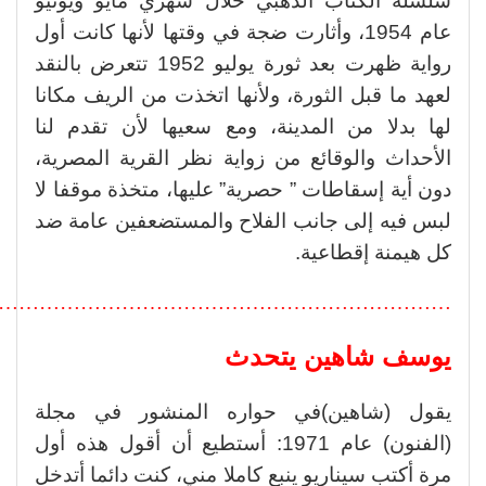
سلسلة الكتاب الذهبي خلال شهري مايو ويونيو
عام 1954، وأثارت ضجة في وقتها لأنها كانت أول
رواية ظهرت بعد ثورة يوليو 1952 تتعرض بالنقد
لعهد ما قبل الثورة، ولأنها اتخذت من الريف مكانا
لها بدلا من المدينة، ومع سعيها لأن تقدم لنا
الأحداث والوقائع من زواية نظر القرية المصرية،
دون أية إسقاطات ” حصرية” عليها، متخذة موقفا لا
لبس فيه إلى جانب الفلاح والمستضعفين عامة ضد
كل هيمنة إقطاعية.
………………………………………………………….
يوسف شاهين يتحدث
يقول (شاهين)في حواره المنشور في مجلة
(الفنون) عام 1971: أستطيع أن أقول هذه أول
مرة أكتب سيناريو ينبع كاملا مني، كنت دائما أتدخل