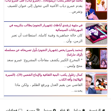
محمد أبو النصر يكتب: (ريمونتادا) .. (عمرو دياب) على عمرو دياب!
يقدم عمرو دياب الأغنية التي تتحول إلى عنوان للصيف
وتفرض...
في مئوية (رشدي أباظة)، (شهريار النجوم) يطالب بتكريمه في
المهرجانات السينمائية
كان حالة جماهيرية وفنية كاملة، استطاعت أن تعبر
الزمن، وأن...
(محمد ياسين) يخص (شهريار النجوم) بأول تصريحاته عن مسلسله
(أولاد حاراتنا)
* المخرج الكبير يكشف مفاجآت المشروع: عمرو سعد
منتج وليس...
كمال زغلول يكتب: البنية الثقافية والإبداع الشعبي (29).. (السيرة
الهلالية) وآفة الكذب
القاضي من يقيم العدل ويرفع الظلم ، ولكن ماذا
يحدث...
الرئيسية
دراما
غناء
سينما
مسرح
فضائيات