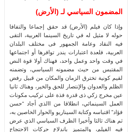
المضمون السياسي لـ (الأرض)
وإذا كان فيلم (الأرض) قد حقق إجماعا والتفافا
حوله لا مثيل له في تاريخ السينما العربية، التقى
فيه النقاد وعامة الجمهور فى مختلف البلدان
العربية، فلعدة اعتبارات يندر توافرها أو اجتماعها
في وقت واحد وعمل واحد، فهناك أولا قوة النص
المقتبس من حيث مضمونه السياسي، وتضمنه
لقيم كونية تخترق الزمان والمكان من قبيل رفض
الظلم والعدوان والإنتصار للحق والخير، وهناك ثانيا
عين مخرج زكي ذى قدرة فذة على تركيب مكونات
العمل السينمائي، انطلاقا من االذي أجاد “حسن
فؤاد” اقتباسه وكتابة السيناريو والحوار الخاصين به،
ثم هناك ثالثا وأخيرا الظرف السياسي الذي عرض
فيه الفيلم، والمتميز باندلاع حركات الاحتجاج