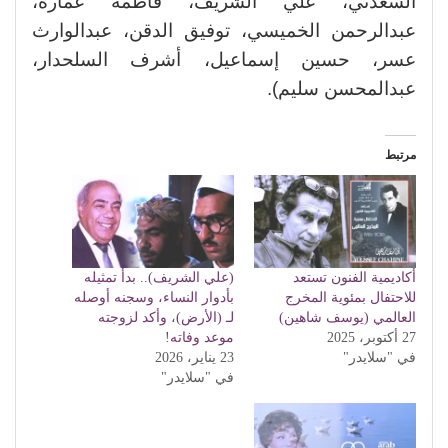
السعدني، علي الشريف، فاطمة عمارة،
عبدالرحمن الخميسي، توفيق الدقن، عبدالوارث
عسر، حسين إسماعيل، أشرف السلحدار،
عبدالمحسن سليم).
مرتبط
أكاديمية الفنون تستعد
(علي الشريف).. بدأ تمثيله
للاحتفال بمئوية المخرج
بأدوار النساء، وسجنه أوصله
العالمي (يوسف شاهين)
لـ (الأرض)، وأكد لزوجته
27 أكتوبر، 2025
موعد وفاته!
في "سلايدر"
23 يناير، 2026
في "سلايدر"