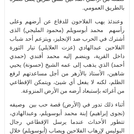
بالطريق العمومي.
وعندئذ يهب الفلاحون للدفاع عن أرضهم وعلى
رأسهم محمد أبوسويلم (محمود المليجي) الذى
أشترك في الحرب ضد الإنجليز، ويتزعم أحد شباب
الفلاحين عبدالهادي (عزت العلايلي) تيار الثورة
داخل القرية، وينضم إليه محمد أفندي (حمدي
أحمد) الذي يذهب إلى عمه الشيخ (حسونة) يحيي
شاهين، الأستاذ بالأزهر من أجل مساعدتهم لرفع
الظلم، لكنه لا يفعل أي شيئ، ويتمكن الإقطاعي
من أغرائه بإستبعاد أرضه من الأرض المنزوعة.
أثناء ذلك تدور في (الأرض) قصة حب بين وصيفه
(نجوى إبراهيم) إبنة محمد أبوسويلم، وعبدالهادي،
تتطور الأحداث عندما يرسل الإقطاعي رجال
البوليس لإرهاب الفلاحين ويصاب (أبوسويلم) خلال