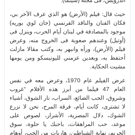
الدرويش، فى مجلة (سينما).
حيث قال: فيلم (الأرض) هو الذي عرف الآخر بي،
فكان الفنان والناقد الفرنسي (جان لوي بوريه)
موجود بالمصادفة في لبنان أيام الحرب، وينزل فى
(أوتيل) وعندهم صعوبة فى الخروج منه، وعرض
فيلم (الأرض)، ورأه وانبهر به، وكتب مقالا مازلت
أحتفظ به، وبعدين عزمني لليونيسكو ومن يومها
مشيت الحكاية.
عرض الفيلم عام 1970، وعرض معه في نفس
العام 47 فيلما من أبرز هذه الأفلام “غروب
وشروق، الحب الضائع، السراب، نار الشوق، أشياء
لا تشترى، كانت أيام، فرقة المرح، نحن لا نزرع
الشوك، دلال المصرية، الأشرار، لصوص على
موعد، حب المراهقات، باحبك يا حلوة، سوق
الحريم، نهاية الشياطين، هاربات من الحب، أوهام