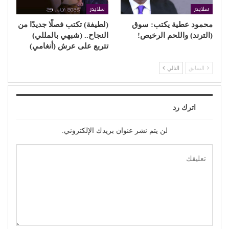
سلايدر
سلايدر
محمود عطية يكتب: سوق
(لطيفة) تكتب فصلًا جديدًا من
(الترند) واللحم الرخيص!
النجاح.. (شبهي بالمللي)
تتربع على عرش (أنغامي)
السابق
التالي
اترك رد
لن يتم نشر عنوان بريدك الإلكتروني.