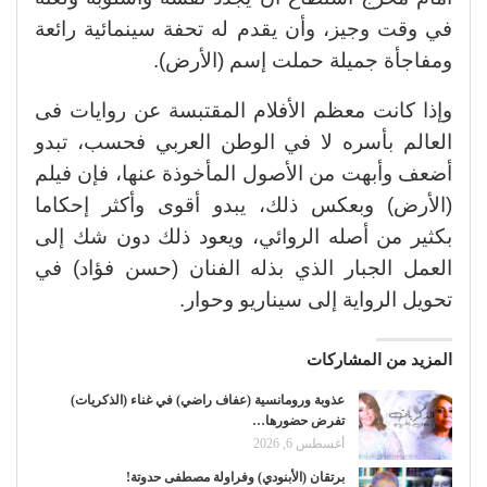
في وقت وجيز، وأن يقدم له تحفة سينمائية رائعة
ومفاجأة جميلة حملت إسم (الأرض).
وإذا كانت معظم الأفلام المقتبسة عن روايات فى
العالم بأسره لا في الوطن العربي فحسب، تبدو
أضعف وأبهت من الأصول المأخوذة عنها، فإن فيلم
(الأرض) وبعكس ذلك، يبدو أقوى وأكثر إحكاما
بكثير من أصله الروائي، ويعود ذلك دون شك إلى
العمل الجبار الذي بذله الفنان (حسن فؤاد) في
تحويل الرواية إلى سيناريو وحوار.
المزيد من المشاركات
عذوبة ورومانسية (عفاف راضي) في غناء (الذكريات)
تفرض حضورها…
أغسطس 6, 2026
برتقان (الأبنودي) وفراولة مصطفى حدوتة!