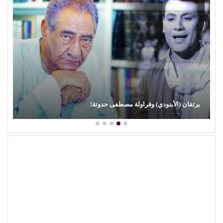
محمود عطية يكتب: سوق (الترند) واللحم الرخيص!