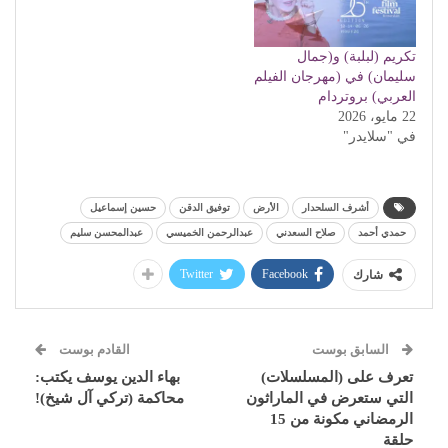
تكريم (لبلبة) و(جمال
سليمان) في (مهرجان الفيلم
العربي) بروتردام
22 مايو، 2026
في "سلايدر"
أشرف السلحدار
الأرض
توفيق الدقن
حسين إسماعيل
حمدي أحمد
صلاح السعدني
عبدالرحمن الخميسي
عبدالمحسن سليم
Twitter
Facebook
شارك
السابق بوست
القادم بوست
تعرف على (المسلسلات)
بهاء الدين يوسف يكتب:
التي ستعرض في الماراثون
محاكمة (تركي آل شيخ)!
الرمضاني مكونة من 15
حلقة