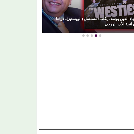
راما
كمال زغلول يكتب: البنية الثقافية والإبداع الشعبي (29)..
(السيرة الهلالية) وآفة…