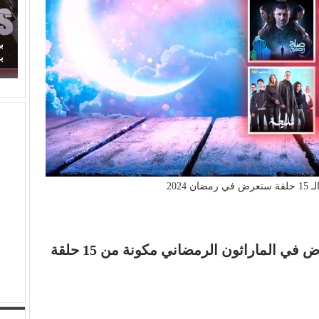
لراكدة.. لماذا اكتفينا
بهاء الدين يوسف يكتب: مسلسل (الويستيز).. د
برائحة الأب الروحي
الماراثون الرمضاني مكونة من 15 حلقة