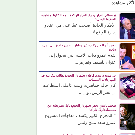
لأكثر مشاهدة
(مصطفى النجار) يحرك المياه الراكدة.. لماذا اكتفينا بمشاهدة
السقوط البطيء!
الأفكار الجادة أصبحت عبئًا على من اعتادوا
إدارة الواقع لا...
محمد أبو النصر يكتب: (ريمونتادا) .. (عمرو دياب) على عمرو
دياب!
يقدم عمرو دياب الأغنية التي تتحول إلى
عنوان للصيف وتفرض...
في مئوية (رشدي أباظة)، (شهريار النجوم) يطالب بتكريمه في
المهرجانات السينمائية
كان حالة جماهيرية وفنية كاملة، استطاعت
أن تعبر الزمن، وأن...
(محمد ياسين) يخص (شهريار النجوم) بأول تصريحاته عن
مسلسله (أولاد حاراتنا)
* المخرج الكبير يكشف مفاجآت المشروع:
عمرو سعد منتج وليس...