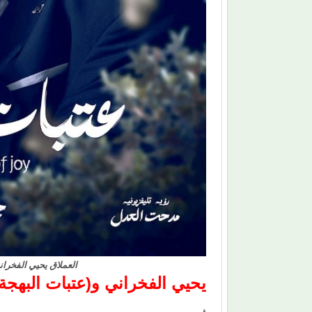
العملاق يحيي الفخرا
يحيي الفخراني و(عتبات البهجة