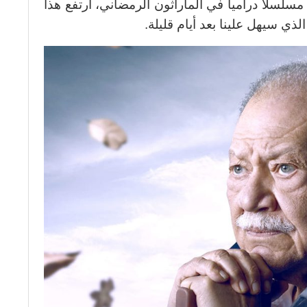
مثلا في العام الماضي قدم حوالي 11 مسلسلا دراميا في الماراثون الرمضاني، ارتفع هذا