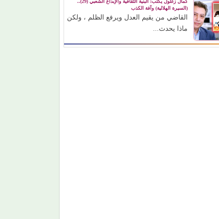
كمال زغلول يكتب: البنية الثقافية والإبداع الشعبي (29)..
(السيرة الهلالية) وآفة الكذب
القاضي من يقيم العدل ويرفع الظلم ، ولكن
ماذا يحدث...