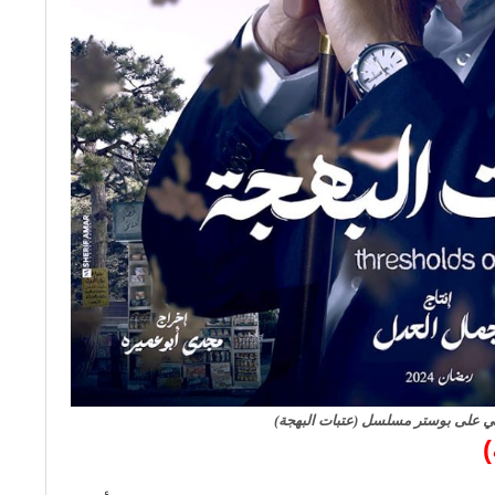
ني على بوستر مسلسل (عتبات البهجة)
)