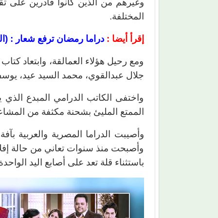
وغيرهم من الذين كانوا قادرين على ت
المختلفة.
إقرأ أيضا :
دراما رمضان ترفع شعار : (ال
ومع رحيل هؤلاء العمالقة، وابتعاد كتا
جلال عبدالقوي، محمد السيد عيد، يوسف
واختفى الكاتب الدرامي المبدع الذي ي
الممتع المليئ بشحنة مكثفة من المشاعر
وأصيبت الدراما المصرية والعربية بآفة
وأصبحت منذ سنوات تعاني من حالة إفل
باستثناء قلة تعد على أصابع اليد الواحدة