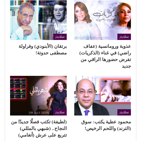
سلايدر
سلايدر
عذوبة ورومانسية (عفاف
برتقان (الأبنودي) وفراولة
راضي) في غناء (الذكريات)
مصطفى حدوتة!
تفرض حضورها الراقي من
جديد
سلايدر
سلايدر
محمود عطية يكتب: سوق
(لطيفة) تكتب فصلًا جديدًا من
(الترند) واللحم الرخيص!
النجاح.. (شبهي بالمللي)
تتربع على عرش (أنغامي)