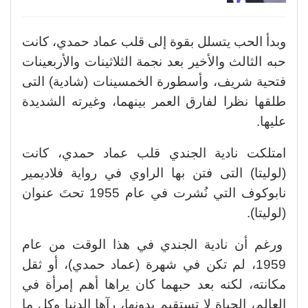
وبدأ الحب يتسلل بقوة إلى قلب عماد حمدي، كانت
حبه الثالث والأخير بعد نجمة الثلاثينات والأربعينات
فتحية شريف، وأسطورة الخمسينات (شادية) التى
طلقها نظرا لفارق العمر بينهما، وغيرته الشديدة
عليها.
امتلكت نادية الجندي قلب عماد حمدي، كانت
(لوليتا) التى فتن بها الراوي في رواية فلاديمير
نابوكوف التي نُشرت في عام 1955 تحتَ عنوان
(لوليتا).
ورغم أن نادية الجندي في هذا الوقت من عام
1959، لم تكن في شهرة (عماد حمدي)، أو ثقل
مكانته، لكنه بعد حبهما كان يراها أهم إمرأة في
العالم، الحياة لا تستقيم بدونها، رآها الدنيا وكل ما