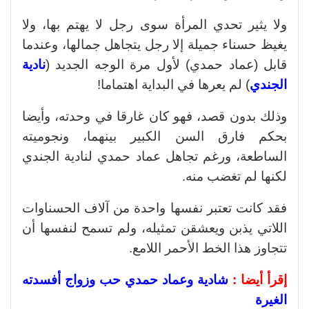
ولا يثير تحدي المرأة سوى رجل لا يهتم بها، ولا
يغيظ حسناء جميلة إلا رجل يتجاهل جمالها، وعندما
قابل (عماد حمدي) لأول مرة الوجه الجديد (
نادية
الجندي
) لم يعرها في البداية اهتماما!
وذلك بدون قصد، فهو كان غارقا في وحدته، وأيضا
بحكم فارق السن الكبير بينهما، ونجوميته
الساطعة، ورغم تجاهل عماد حمدي لنادية الجندي
لكنها لم تغضب منه.
فقد كانت تعتبر نفسها واحدة من آلاف الحسناوات
اللاتي يذبن ويعشقن تمثيله، ولم تسمح لنفسها أن
تتجاوز هذا الخط الأحمر اللامع.
إقرأ أيضا :
شادية وعماد حمدي حب وزواج أفسدته
الغيرة