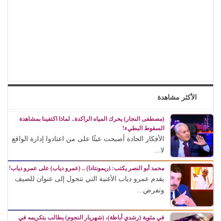
الأكثر مشاهدة
(مصطفى النجار) يحرك المياه الراكدة.. لماذا اكتفينا بمشاهدة
السقوط البطيء!
الأفكار الجادة أصبحت عبئًا على من اعتادوا إدارة الواقع
لا...
محمد أبو النصر يكتب: (ريمونتادا) .. (عمرو دياب) على عمرو دياب!
يقدم عمرو دياب الأغنية التي تتحول إلى عنوان للصيف
وتفرض...
في مئوية (رشدي أباظة)، (شهريار النجوم) يطالب بتكريمه في