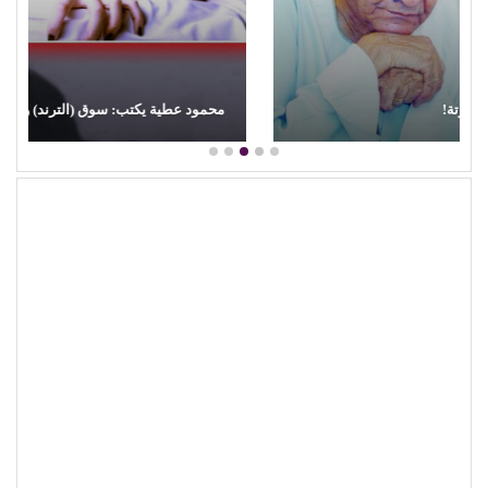
محمود عطية يكتب: سوق (الترند) واللحم الرخيص!