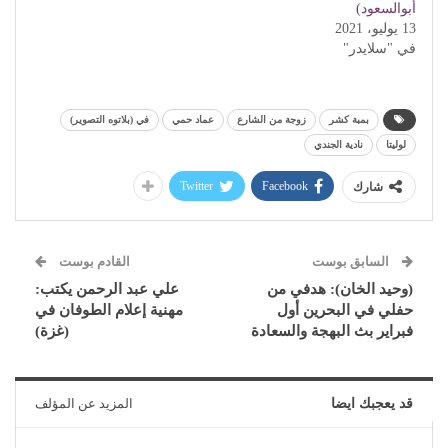
أبوالسعود)
13 يوليو، 2021
في "سلايدر"
بمبة كشر
زوجة من الشارع
عماد حمي
في (بلاتوه التصوير)
لوليتا
نادية الجندي
Twitter
Facebook
شارك
السابق بوست
القادم بوست
(وحيد الخان): هدفي من
علي عبد الرحمن يكتب:
حفلي في البحرين أول
مهنية إعلام الطوفان في
فبراير بث البهجة والسعادة
(غزة)
قد يعجبك ايضا
المزيد عن المؤلف