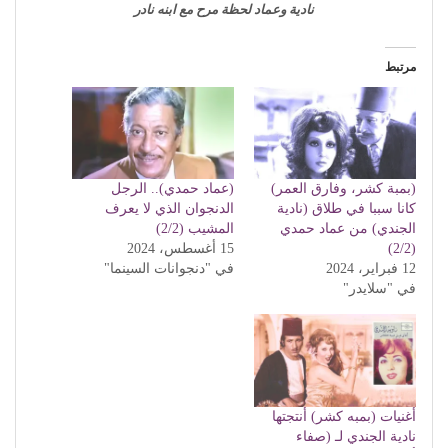
نادية وعماد لحظة مرح مع ابنه نادر
مرتبط
(بمبة كشر، وفارق العمر)
(عماد حمدي).. الرجل
كانا سببا في طلاق (نادية
الدنجوان الذي لا يعرف
الجندي) من عماد حمدي
المشيب (2/2)
(2/2)
15 أغسطس، 2024
12 فبراير، 2024
في "دنجوانات السينما"
في "سلايدر"
أغنيات (بمبه كشر) أنتجتها
نادية الجندي لـ (صفاء