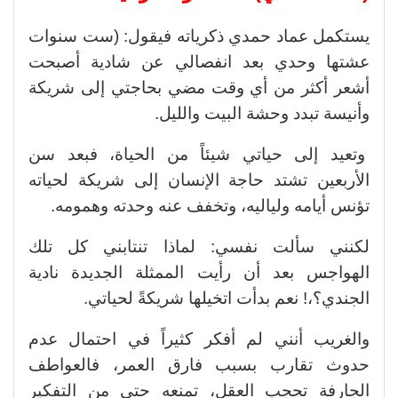
يستكمل عماد حمدي ذكرياته فيقول: (ست سنوات
عشتها وحدي بعد انفصالي عن شادية أصبحت
أشعر أكثر من أي وقت مضي بحاجتي إلى شريكة
وأنيسة تبدد وحشة البيت والليل.
وتعيد إلى حياتي شيئاً من الحياة، فبعد سن
الأربعين تشتد حاجة الإنسان إلى شريكة لحياته
تؤنس أيامه ولياليه، وتخفف عنه وحدته وهمومه.
لكنني سألت نفسي: لماذا تنتابني كل تلك
الهواجس بعد أن رأيت الممثلة الجديدة نادية
الجندي؟،! نعم بدأت اتخيلها شريكةً لحياتي.
والغريب أنني لم أفكر كثيراً في احتمال عدم
حدوث تقارب بسبب فارق العمر، فالعواطف
الجارفة تحجب العقل، تمنعه حتى من التفكير