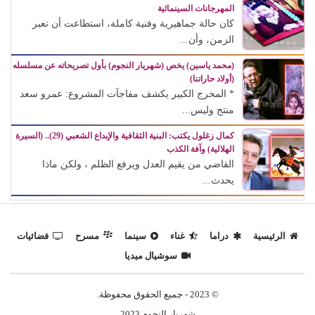
المهرجانات السينمائية
كان حالة جماهيرية وفنية كاملة، استطاعت أن تعبر
الزمن، وأن...
(محمد ياسين) يخص (شهريار النجوم) بأول تصريحاته عن مسلسله
(أولاد حاراتنا)
* المخرج الكبير يكشف مفاجآت المشروع: عمرو سعد
منتج وليس...
كمال زغلول يكتب: البنية الثقافية والإبداع الشعبي (29).. (السيرة
الهلالية) وآفة الكذب
القاضي من يقيم العدل ويرفع الظلم ، ولكن ماذا
يحدث...
الرئيسية
دراما
غناء
سينما
مسرح
فضائيات
سوشيال ميديا
© 2023 - جميع الحقوق محفوظة.
شهريار النجوم 2023