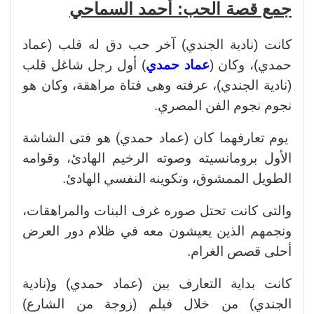
جمع قصة الحب: أحمد السماحي
كانت (نادية الجندي) آخر حب دق له قلب (عماد
حمدي)، وكان (
عماد حمدي
) أول رجل شاغل قلب
(نادية الجندي)، عرفته وهى فتاة مراهقة، وكان هو
نجوم نجوم الفن المصري.
يوم تعارفهما كان (عماد حمدي) هو فتى الشاشة
الأول برومانسيته وصوته الرخيم الهادئ، وقوامه
الطويل الممشوق، وتكوينه النفسي الهادئ.
والتى كانت تحتل صوره غرف البنات والمراهقات،
ونجمهم الذين يعيشون معه في ظلام دور العرض
أحلى قصص الغرام.
كانت بداية التعارف بين (عماد حمدي) و(نادية
الجندي) من خلال فيلم (زوجة من الشارع)