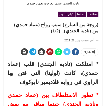
نادية الجندي عندما تعرفت بعماد حمدي
سلايدر
سينما
غرام النجوم
(زوجة من الشارع) سبب زواج (عماد حمدي)
من (نادية الجندي).. (1/2)
آخر تحديث
يناير 28, 2024
شارك
* امتلكت (نادية الجندي) قلب (عماد
حمدي)، كانت (لوليتا) التى فتن بها
الراوي في رواية فلاديمير نابوكوف
* تطور الاستلطاف بين (عماد حمدي
ونادية الجندي) حينما سافر مع بعض