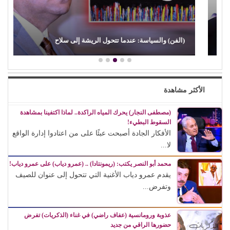
(الفن) والسياسة: عندما تتحول الريشة إلى سلاح
الأكثر مشاهدة
(مصطفى النجار) يحرك المياه الراكدة.. لماذا اكتفينا بمشاهدة
السقوط البطيء!
الأفكار الجادة أصبحت عبئًا على من اعتادوا إدارة الواقع
لا...
محمد أبو النصر يكتب: (ريمونتادا) .. (عمرو دياب) على عمرو دياب!
يقدم عمرو دياب الأغنية التي تتحول إلى عنوان للصيف
وتفرض...
عذوبة ورومانسية (عفاف راضي) في غناء (الذكريات) تفرض
حضورها الراقي من جديد