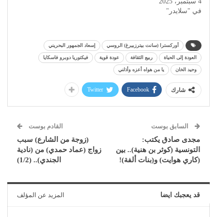
4 سبتمبر، 2025
في "سلايدر"
أوركسترا (سانت بيترزبيرغ) الروسي
إسعاد الجمهور البحريني
العودة إلى الحياة
ربيع الثقافة
عودة قوية
فيكتوريا دوبرو فاسكايا
وحيد الخان
يا من هواه أعزه وأذلني
Twitter
Facebook
شارك
السابق بوست
القادم بوست
مجدى صادق يكتب:
(زوجة من الشارع) سبب
التونسية (كوثر بن هنية).. بين
زواج (عماد حمدي) من (نادية
(كاري هوايت) و(بنات ألفة)!
الجندي).. (1/2)
قد يعجبك ايضا
المزيد عن المؤلف