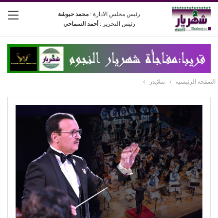
رئيس مجلس الادارة :
محمد حبوشة
رئيس التحرير :
أحمد السماحي
الصفحة الرئيسية
سلايدر