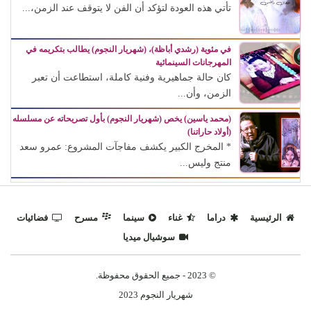
تأتي هذه العودة لتؤكد أن الفن لا يتوقف عند الزمن،...
في مئوية (رشدي أباظة)، (شهريار النجوم) يطالب بتكريمه في
المهرجانات السينمائية
كان حالة جماهيرية وفنية كاملة، استطاعت أن تعبر
الزمن، وأن...
(محمد ياسين) يخص (شهريار النجوم) بأول تصريحاته عن مسلسله
(أولاد حاراتنا)
* المخرج الكبير يكشف مفاجآت المشروع: عمرو سعد
منتج وليس...
الرئيسية
دراما
غناء
سينما
مسرح
فضائيات
سوشيال ميديا
© 2023 - جميع الحقوق محفوظة.
شهريار النجوم 2023