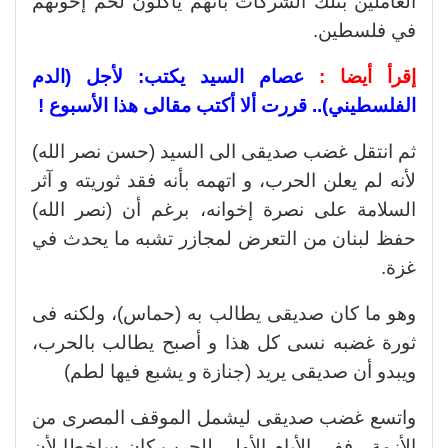
العاملين بتلك الشركات بأنهم يأكلون لحم إخوتهم
في فلسطين.
إقرأ أيضا :
عصام السيد يكتب: لأجل (الدم
الفلسطيني).. قررت ألا أكتب مقالى هذا الأسبوع !
ثم انتقل غضب صديقى الى السيد (حسن نصر الله)
لأنه لم يعلن الحرب، و اتهمه بأنه فقد ثوريته و آثر
السلامة على نصرة إخوانه، برغم أن (نصر الله)
حفظ لبنان من التعرض لمجازر تشبه ما يحدث في
غزة.
وهو ما كان صديقى يطالب به (حماس)، ولكنه فى
ثورة غضبه نسى كل هذا و أصبح يطالب بالحرب،
ويبدو أن صديقى يريد (جنازة و يشبع فيها لطم)
واتسع غضب صديقى ليشمل الموقف المصرى من
الأزمة ، ففي الأيام الأولى للحرب كان ساخطا لأن