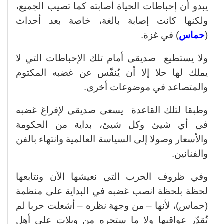
يبدو أن إحباطات الحياة أصابته كما تصيب الجميع،
ولكنها كانت إصابة بالغة، خاصة بعد أحداث
(
حماس
) في غزة.
ولا يستطيع صديقى أمام تلك الإحباطات التي لا
يملك لها حلا إلا أن يُنفّس عن غضبه المكتوم
والمتصاعد في موضوعات أخرى.
وطبقا لتلك القاعدة يسعى صديقى لإفراغ غضبه
في أي شيئ وكل شيئ، بداية من الحكومة
والأسعار وصولا إلى السياسة العالمية وانتهاء بالفن
والفنانين.
وفي ظروف الحرب التي نعيشها الآن ونتابعها
لحظة بلحظة انصب غضبه في البداية على منظمة
(حماس)، لأنها – من وجهة نظره – أشعلت حربا لم
تُقدّر عواقبها ولا ما ستجره من ويلات على أهل