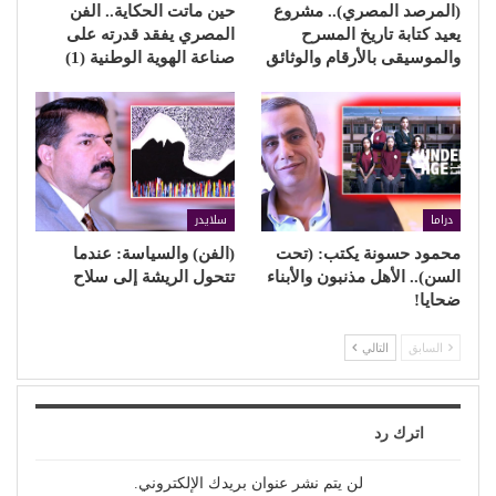
(المرصد المصري).. مشروع
حين ماتت الحكاية.. الفن
يعيد كتابة تاريخ المسرح
المصري يفقد قدرته على
والموسيقى بالأرقام والوثائق
صناعة الهوية الوطنية (1)
دراما
سلايدر
محمود حسونة يكتب: (تحت
(الفن) والسياسة: عندما
السن).. الأهل مذنبون والأبناء
تتحول الريشة إلى سلاح
ضحايا!
السابق
التالي
اترك رد
لن يتم نشر عنوان بريدك الإلكتروني.