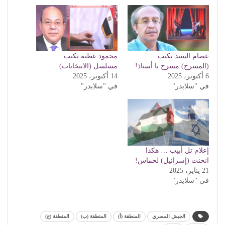
عصام السيد يكتب:
محمود عطية يكتب:
(المسرح) مسرح يا أستاذ!
مسلسل (الانتخابات)
6 أكتوبر، 2025
14 أكتوبر، 2025
في "سلايدر"
في "سلايدر"
إعلام تل أبيب … هكذا
انحنت (إسرائيل) لحماس!
21 يناير، 2025
في "سلايدر"
الجيش المصري
المنطقة (أ)
المنطقة (ب)
المنطقة (ج)