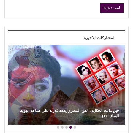
المشاركات الاخيرة
محمود حسونة يكتب: (تحت السن).. الأهل مذنبون والأبناء ضحايا!