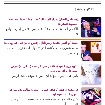
الأكثر مشاهدة
(مصطفى النجار) يحرك المياه الراكدة.. لماذا اكتفينا بمشاهدة
السقوط البطيء!
الأفكار الجادة أصبحت عبئًا على من اعتادوا إدارة الواقع
لا...
محمد أبو النصر يكتب: (ريمونتادا) .. (عمرو دياب) على عمرو دياب!
يقدم عمرو دياب الأغنية التي تتحول إلى عنوان للصيف
وتفرض...
عذوبة ورومانسية (عفاف راضي) في غناء (الذكريات) تفرض
حضورها الراقي من جديد
تأتي هذه العودة لتؤكد أن الفن لا يتوقف عند الزمن،...
في مئوية (رشدي أباظة)، (شهريار النجوم) يطالب بتكريمه في
المهرجانات السينمائية
كان حالة جماهيرية وفنية كاملة، استطاعت أن تعبر
الزمن، وأن...