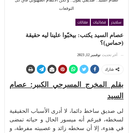
عصام السيد.. صديقي يقول.. و لكن الانتقام الصهيوني فاق كل
التوقعات
سلايدر
فضائيات
مقالات
عصام السيد يكتب: بيخبّوا علينا ليه حقيقة
(حماس)؟
آخر تحديث
نوفمبر 12, 2023
شارك
بقلم المخرج المسرحي الكبير: عصام
السيد
لى صديق ساخط دائما، لا أدرى الأسباب الحقيقية
لسخطه، فبرغم أنه ميسور الحال و حياته تمضى
في هدوء، إلا أن سخطه زائد و عصبيته مفرطة، و