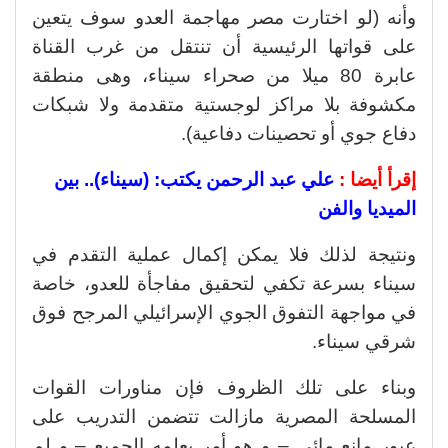
وأنه (لو اختارت مصر مهاجمة العدو سوف يتعين
على قواتها الرئيسية أن تنتقل من غرب القناة
عابرة 80 ميلا من صحراء سيناء، وهى منطقة
مكشوفة بلا مراكز لوجستية متقدمة ولا شبكات
دفاع جوي أو تحصينات دفاعية).
إقرأ أيضا :
علي عبد الرحمن يكتب: (سيناء).. بين
الميديا والفن
ونتيجة لذلك فلا يمكن إكمال عملية التقدم في
سيناء بسرعة تكفي لتحقيق مفاجأة للعدو، خاصة
في مواجهة التفوق الجوي الإسرائيلي المرجح فوق
شرقي سيناء.
وبناء على تلك الظروف فإن مناورات القوات
المسلحة المصرية مازالت تتضمن التدريب على
عبور مانع مائى – و هو أمر يعلمه الجميع – و لم