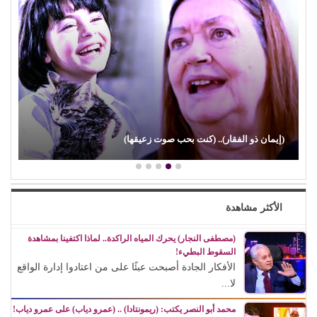
صراع صناع (الدراما العربية).. كيف رسخت (الصبّاح) حضورها بين أب
صناع الدراما…
الأكثر مشاهدة
(مصطفى النجار) يحرك المياه الراكدة.. لماذا اكتفينا بمشاهدة
السقوط البطيء!
الأفكار الجادة أصبحت عبئًا على من اعتادوا إدارة الواقع
لا...
محمد أبو النصر يكتب: (ريمونتادا) .. (عمرو دياب) على عمرو دياب!