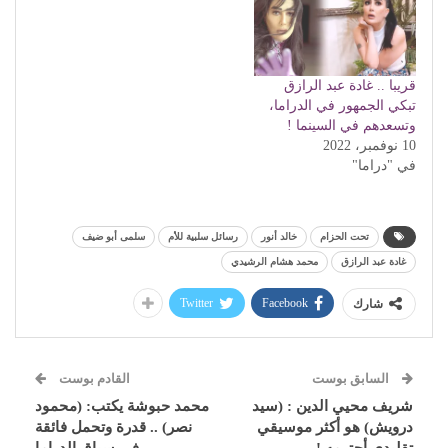
قريبا .. غادة عبد الرازق
تبكي الجمهور في الدراما،
وتسعدهم في السينما !
10 نوفمبر، 2022
في "دراما"
تحت الحزام
خالد أنور
رسائل سلبية للأم
سلمى أبو ضيف
غادة عبد الرازق
محمد هشام الرشيدي
Twitter
Facebook
شارك
السابق بوست
القادم بوست
شريف محيي الدين : (سيد
محمد حبوشة يكتب: (محمود
درويش) هو أكثر موسيقي
نصر) .. قدرة وتحمل فائقة
تقليدي أحترمه !
في سباق الدراما