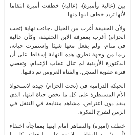
بين (عالية وأميرة)، (عالية) خطفت أميرة انتقاما
لأنها تريد خطف ابنها منها.
ولأن الحقيقة أغرب من الخيال ،جاءت نهاية (تحت
الحزام) أغرب بمعرفة الابن الحقيقة، وكأن عالية
في منام، ولم يفعل معها شيئا واستمرت حياته،
ربما من وجهة نظري هذه النهاية إسقاط على أن
الدكتورة الأردنية لم تنال عقاب الإعدام، وتقضي
فترة عقوبة السجن، والفتاة العروس تم دفنها.
الحبكة الدرامية في (تحت الحزام) جيدة لاستحواذ
الأم المسيطرة على كل ما يخص حياة ابنها، الذي
ينفذ دون اعتراض، مشاهد متتابعة في التنقل في
الزمن لشرح الفكرة.
خطف (أميرة) والتظاهر أمام ابنها بمفاجأة اختفاء
(أميرة) يوم الزفاف، بلا ندم على ما فعلته، كل ما