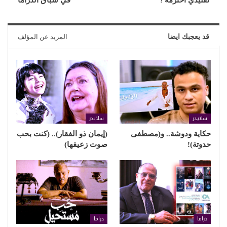
قد يعجبك ايضا
المزيد عن المؤلف
سلايدر
سلايدر
حكاية ودوشة.. و(مصطفى
(إيمان ذو الفقار).. (كنت بحب
حدوتة)!
صوت زعيقها)
دراما
دراما