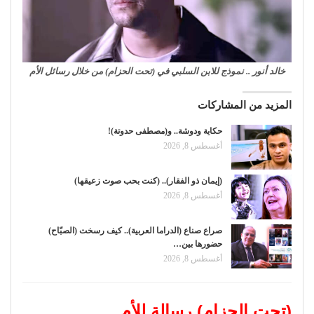
خالد أنور .. نموذج للابن السلبي في (تحت الحزام) من خلال رسائل الأم
المزيد من المشاركات
حكاية ودوشة.. و(مصطفى حدوتة)!
أغسطس 8, 2026
(إيمان ذو الفقار).. (كنت بحب صوت زعيقها)
أغسطس 8, 2026
صراع صناع (الدراما العربية).. كيف رسخت (الصبّاح)
حضورها بين…
أغسطس 8, 2026
(تحت الحزام) رسالة للأم