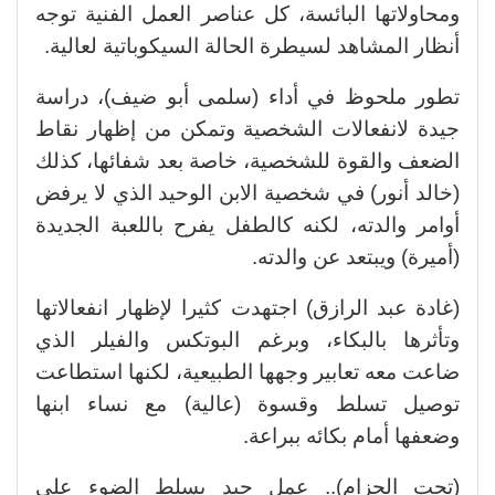
ومحاولاتها البائسة، كل عناصر العمل الفنية توجه
أنظار المشاهد لسيطرة الحالة السيكوباتية لعالية.
تطور ملحوظ في أداء (سلمى أبو ضيف)، دراسة
جيدة لانفعالات الشخصية وتمكن من إظهار نقاط
الضعف والقوة للشخصية، خاصة بعد شفائها، كذلك
(خالد أنور) في شخصية الابن الوحيد الذي لا يرفض
أوامر والدته، لكنه كالطفل يفرح باللعبة الجديدة
(أميرة) ويبتعد عن والدته.
(غادة عبد الرازق) اجتهدت كثيرا لإظهار انفعالاتها
وتأثرها بالبكاء، وبرغم البوتكس والفيلر الذي
ضاعت معه تعابير وجهها الطبيعية، لكنها استطاعت
توصيل تسلط وقسوة (عالية) مع نساء ابنها
وضعفها أمام بكائه ببراعة.
(تحت الحزام).. عمل جيد يسلط الضوء على