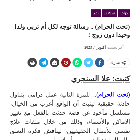
دراما
سلايدر
نقد
(تحت الحزام) .. رسالة توجه لكل أم تربي ولدا
وحيدا دون زوج !
آخر تحديث
أكتوبر 4, 2023
شارك
كتبت: علا السنجري
(
تحت الحزام
).. للمرة الثانية عمل درامي يتناول
حادثة حقيقية ليثبت أن الواقع أغرب من الخيال،
مسلسل مأخوذ عن قصة حدثت بالفعل مع تغيير
الأماكن والأسماء، وذلك من خلال ملفات علاج
نفسي للأبطال الحقيقيين، ليناقش فكرة التعلق
والتملك لحد الجنون من أم لابنها.