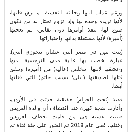
ورغم عذاب ابنها وحالته النفسية لم يرق قلبها،
لأنها تريده وحده لها وإذا تزوج تختار له من تكون
طوع لها، تنفذ أوامرها دون نقاش، لم تعجبها
(أميرة) لأنها مستقلة بذاتها واختياراتها.
(بنت مين في مصر انتي عشان تتجوزي ابني):
عبارة لخصت بها عالية مدى النرجسية لديها
وعشقها لابنها، تتخلص (عالية) من (أميرة) وتلفق
قتلها لصديقتها (ليلى/ بسنت حاتم) التي قتلتها
أيضا.
قصة (تحت الحزام) حقيقية حدثت في الأردن،
وأثارت ضجة كبيرة عند اكتشاف أن والدة العريس
طبيبة نفسية هى من قامت بخطف العروس
وقتلها، ففي عام 2018 تم العثور على جثة فتاة تم