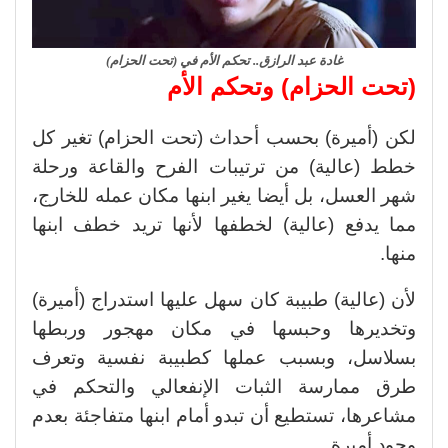
غادة عبد الرازق.. تحكم الأم في (تحت الحزام)
(تحت الحزام) وتحكم الأم
لكن (أميرة) بحسب أحداث (تحت الحزام) تغير كل
خطط (عالية) من ترتيبات الفرح والقاعة ورحلة
شهر العسل، بل أيضا يغير ابنها مكان عمله للخارج،
مما يدفع (عالية) لخطفها لأنها تريد خطف ابنها
منها.
لأن (عالية) طبيبة كان سهل عليها استدراج (أميرة)
وتخديرها وحبسها في مكان مهجور وربطها
بسلاسل، وبسبب عملها كطبيبة نفسية وتعرف
طرق ممارسة الثبات الإنفعالي والتحكم في
مشاعرها، تستطيع أن تبدو أمام ابنها متفاجئة بعدم
وجود أميرة.