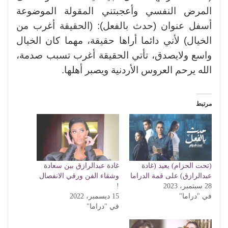
المرض النفسي وأعجبتني المقولة الموضوعة
أسفل عنوان (حدث بالفعل): (الحقيقة أغرب من
الخيال) لأني دائما أراها حقيقة، مهما كان الخيال
واسع ولايصدق، تأتي الحقيقة أغرب تسبب صدمة،
الله يرحم العروس الأردنية ويصبر أهلها.
مرتبط
(تحت الحزام) يعيد (غادة
غادة عبدالرازق بين سعادة
عبدالرازق) على قمة الدراما
وشقاء الفن ورقي الانفصال
28 سبتمبر، 2023
!
في "دراما"
15 ديسمبر، 2022
في "دراما"