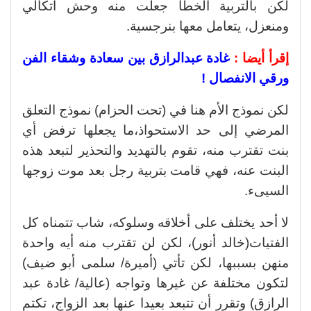
لكن بالتربية الخطأ جعلت منه وحش اتكالي
ومنعزل، يتعامل معها بنرجسية.
إقرأ أيضا :
غادة عبدالرازق بين سعادة وشقاء الفن
ورقي الانفصال !
لكن نموذج الأم هنا في (تحت الحزام) نموذج التعلق
المرضي إلى حد الاستحواذ،ما يجعلها ترفض أي
بنت تقترب منه، تقوم بالتهديد والتحذير لتبعد هذه
البنت عنه، فهي قامت بتربية رجل بعد موت زوجها
السيىء.
لا أحد يختلف على أخلاقه وسلوكه، شاب تتمناه كل
الفتيات(خالد أنور)، لكن لن تقترب منه أيه واحدة
منهن بسببها، لكن تأتي (أميرة/ سلمى أبو ضيف)
لتكون مختلفة عن غيرها وتواجه (عالية/ غادة عبد
الرازق) وتقرر أن تتبعد بعيدا عنها بعد الزواج، تكتم