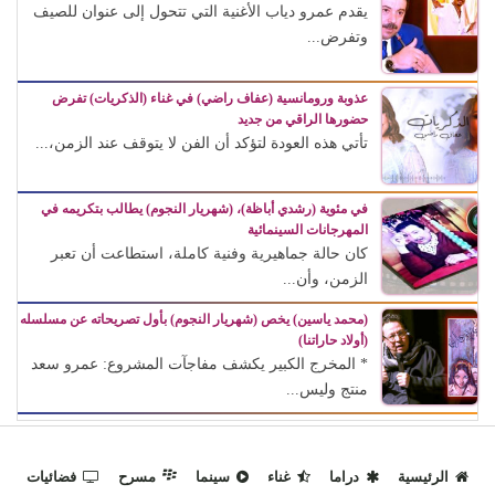
يقدم عمرو دياب الأغنية التي تتحول إلى عنوان للصيف
وتفرض...
عذوبة ورومانسية (عفاف راضي) في غناء (الذكريات) تفرض
حضورها الراقي من جديد
تأتي هذه العودة لتؤكد أن الفن لا يتوقف عند الزمن،...
في مئوية (رشدي أباظة)، (شهريار النجوم) يطالب بتكريمه في
المهرجانات السينمائية
كان حالة جماهيرية وفنية كاملة، استطاعت أن تعبر
الزمن، وأن...
(محمد ياسين) يخص (شهريار النجوم) بأول تصريحاته عن مسلسله
(أولاد حاراتنا)
* المخرج الكبير يكشف مفاجآت المشروع: عمرو سعد
منتج وليس...
الرئيسية
دراما
غناء
سينما
مسرح
فضائيات