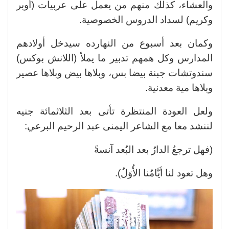
والعشاء، كذلك منهم من يعمل على عربيات (أوبر
وكريم) لسداد الدروس الخصوصية.
وكمان بعد أسبوع من النهارده سيدخل أولادهم
المدارس وكل همهم تدبير ما يملأ (اللانش بوكس)
سندوتشات جبنة بيضا بس، وبلاها بيض وبلاها عصير
وبلاها مية معدنية.
ولعل العودة المنتظرة تأتى بعد الثلاثمائة جنيه
لننشد معا مع الشاعر اليمنى عبد الرحيم البرعي:
(فهل ترجعُ الدارُ بعد البُعد آنسةً
وهل تعود لنا أيَّامُنا الأُوَلُ).