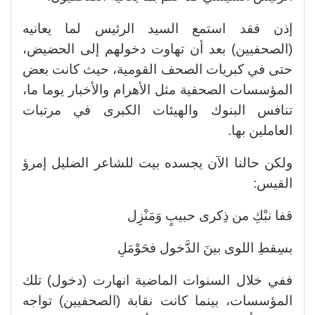
إذن فقد استمع السيد الرئيس لما يعانيه
(الصحفيين) بعد أن تهاوت دخولهم إلى الحضيض،
حتى في كبريات الصحف القومية، حيث كانت بعض
المؤسسات الصحفية مثل الأهرام والأخبار يوما ما،
تنافس البنوك والهيئات الكبرى في مرتبات
العاملين بها.
ولكن حالنا الآن يجسده بيت للشاعر الضليل إمرؤ
القيس:
قفا نبْكِ من ذِكرى حبيبٍ وَمَنْزِل
بسِقطِ اللوى بينَ الدَّخول فحَوْمَلِ
ففي خلال السنوات الماضية انهارت (دخول) تلك
المؤسسات، بينما كانت نقابة (الصحفيين) تواجه