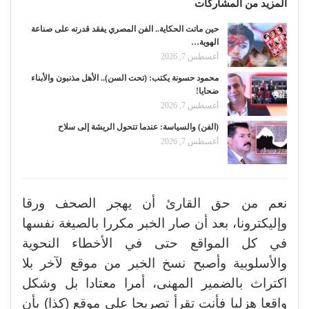
المزيد من المشاركات
حين ماتت الحكاية.. الفن المصري يفقد قدرته على صناعة
الهوية…
أغسطس 7, 2026
محمود حسونة يكتب: (تحت السن).. الأهل مذنبون والأبناء
ضحايا!
أغسطس 7, 2026
(الفن) والسياسة: عندما تتحول الريشة إلى سلاح
أغسطس 7, 2026
نعم من حق القارئ أن يهجر الصحف ورقا
وإليكترونا، بعد أن صار الخبر مكررا بالصيغة نفسها
في كل المواقع حتى في الأخطاء النحوية
والأسلوبية وأصبح نسخ الخبر من موقع لآخر بلا
اكتراث بالضمير المهنى، أمرا معتادا بل وشكل
واقعا هزليا فأنت تقرأ تصريحا على موقع (كذا) بأن