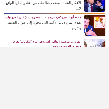
الأفكار الجادة أصبحت عبئًا على من اعتادوا إدارة الواقع
لا...
محمد أبو النصر يكتب: (ريمونتادا) .. (عمرو دياب) على عمرو دياب!
يقدم عمرو دياب الأغنية التي تتحول إلى عنوان للصيف
وتفرض...
عذوبة ورومانسية (عفاف راضي) في غناء (الذكريات) تفرض
حضورها الراقي من جديد
تأتي هذه العودة لتؤكد أن الفن لا يتوقف عند الزمن،...
في مئوية (رشدي أباظة)، (شهريار النجوم) يطالب بتكريمه في
المهرجانات السينمائية
كان حالة جماهيرية وفنية كاملة، استطاعت أن تعبر
الزمن، وأن...
(محمد ياسين) يخص (شهريار النجوم) بأول تصريحاته عن مسلسله
(أولاد حاراتنا)
* المخرج الكبير يكشف مفاجآت المشروع: عمرو سعد
منتج وليس...