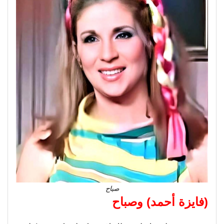
صباح
(فايزة أحمد) وصباح