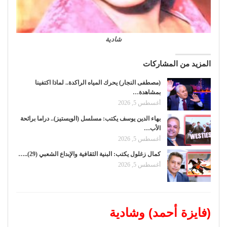
شادية
المزيد من المشاركات
(مصطفى النجار) يحرك المياه الراكدة.. لماذا اكتفينا
بمشاهدة…
أغسطس 5, 2026
بهاء الدين يوسف يكتب: مسلسل (الويستيز).. دراما برائحة
الأب…
أغسطس 5, 2026
كمال زغلول يكتب: البنية الثقافية والإبداع الشعبي (29)..…
أغسطس 5, 2026
(فايزة أحمد) وشادية