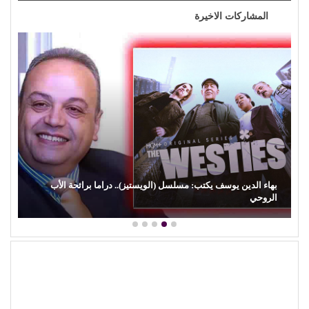
المشاركات الاخيرة
كمال زغلول يكتب: البنية الثقافية والإبداع الشعبي (29).. (السيرة
الهلالية) وآفة…