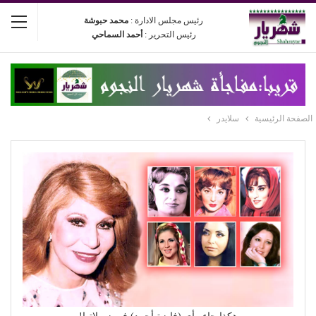
رئيس مجلس الادارة :
محمد حبوشة
رئيس التحرير :
أحمد السماحي
الصفحة الرئيسية
سلايدر