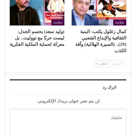
سلايدر
سلايدر
كمال زغلول يكتب: البنية
(وليد سعد) يحسم الجدل:
الثقافية والإبداع الشعبي
ليست حربًا مع تووليت.. بل
(29).. (السيرة الهلالية) وآفة
معركة لحماية الملكية الفكرية
الكذب
السابق
التالي
اترك رد
لن يتم نشر عنوان بريدك الإلكتروني.