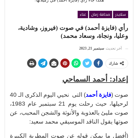
هكذا جاء رأي (فايزة أحمد) في زميلاتها!
سلايدر
صحافة زمان
غناء
رأي (فايزة أحمد) في صوت (فيروز، وشادية،
وعليا، ونجاة، وسعاد محمد)
آخر تحديث
سبتمبر 21, 2023
شارك
إعداد: أحمد السماحي
صوت (
فايزة أحمد
) التى نحيي اليوم الذكرى الـ 40
لرحيلها، حيث رحلت يوم 21 سبتمبر عام 1983،
صوت مليئ بالعذوبة والأنوثة والشجن المحبب، عن
صوتها يقول الناقد الموسيقي محمد سعيد:
(أفضل ما يمكن قوله عن صوت المطربة الكبيرة