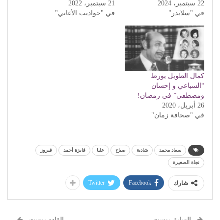
22 سبتمبر، 2024
21 سبتمبر، 2022
في "سلايدر"
في "حواديت الأغاني"
كمال الطويل يورط
“السباعي و إحسان
ومصطفى” في رمضان!
26 أبريل، 2020
في "صحافة زمان"
سعاد محمد
شادية
صباح
عليا
فايزة أحمد
فيروز
نجاة الصغيرة
Twitter
Facebook
شارك
السابق بوست
القادم بوست