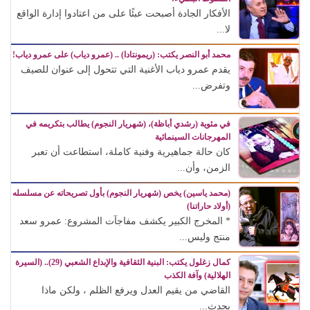
الأفكار الجادة أصبحت عبئًا على من اعتادوا إدارة الواقع
لا...
محمد أبو النصر يكتب: (ريمونتادا) .. (عمرو دياب) على عمرو دياب!
يقدم عمرو دياب الأغنية التي تتحول إلى عنوان للصيف
وتفرض...
في مئوية (رشدي أباظة)، (شهريار النجوم) يطالب بتكريمه في
المهرجانات السينمائية
كان حالة جماهيرية وفنية كاملة، استطاعت أن تعبر
الزمن، وأن...
(محمد ياسين) يخص (شهريار النجوم) بأول تصريحاته عن مسلسله
(أولاد حاراتنا)
* المخرج الكبير يكشف مفاجآت المشروع: عمرو سعد
منتج وليس...
كمال زغلول يكتب: البنية الثقافية والإبداع الشعبي (29).. (السيرة
الهلالية) وآفة الكذب
القاضي من يقيم العدل ويرفع الظلم ، ولكن ماذا
يحدث...