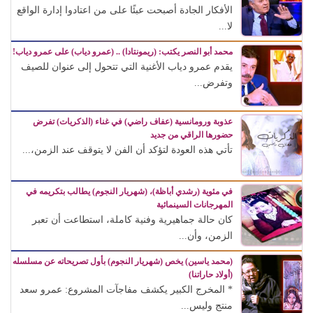
الأفكار الجادة أصبحت عبئًا على من اعتادوا إدارة الواقع
لا...
محمد أبو النصر يكتب: (ريمونتادا) .. (عمرو دياب) على عمرو دياب!
يقدم عمرو دياب الأغنية التي تتحول إلى عنوان للصيف
وتفرض...
عذوبة ورومانسية (عفاف راضي) في غناء (الذكريات) تفرض
حضورها الراقي من جديد
تأتي هذه العودة لتؤكد أن الفن لا يتوقف عند الزمن،...
في مئوية (رشدي أباظة)، (شهريار النجوم) يطالب بتكريمه في
المهرجانات السينمائية
كان حالة جماهيرية وفنية كاملة، استطاعت أن تعبر
الزمن، وأن...
(محمد ياسين) يخص (شهريار النجوم) بأول تصريحاته عن مسلسله
(أولاد حاراتنا)
* المخرج الكبير يكشف مفاجآت المشروع: عمرو سعد
منتج وليس...