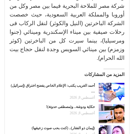
شركة مصر للملاحة البحرية فيما بين مصر وكل من
أوروبا والمملكة العربية السعودية، حيث خصصت
الشركة الباخرتين (النيل والكوثر) لنقل الركاب فى
رحلات صيفية بين ميناء الإسكندرية ومينائي (جنوا
ومرسيليا)، بينما سيرت كل من الباخرتين (كوثر
وزمزم) بين مينائي السويس وجدة لنقل حجاج بيت
الله الحرام).
المزيد من المشاركات
أحمد الغريب يكتب: الإعلام الخاص يفضح اختراق (إسرائيل)
…
أغسطس 8, 2026
حكاية ودوشة.. و(مصطفى حدوتة)!
أغسطس 8, 2026
(إيمان ذو الفقار).. (كنت بحب صوت زعيقها)