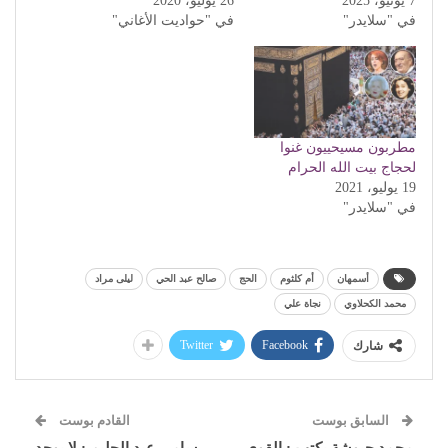
7 يونيو، 2025
26 يوليو، 2020
في "سلايدر"
في "حواديت الأغاني"
مطربون مسيحييون غنوا
لحجاج بيت الله الحرام
19 يوليو، 2021
في "سلايدر"
أسمهان
أم كلثوم
الحج
صالح عبد الحي
ليلى مراد
محمد الكحلاوي
نجاة علي
Twitter
Facebook
شارك
السابق بوست
القادم بوست