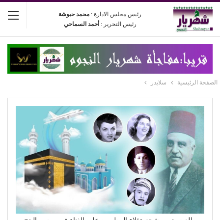
رئيس مجلس الادارة :
محمد حبوشة
رئيس التحرير :
أحمد السماحي
الصفحة الرئيسية
سلايدر