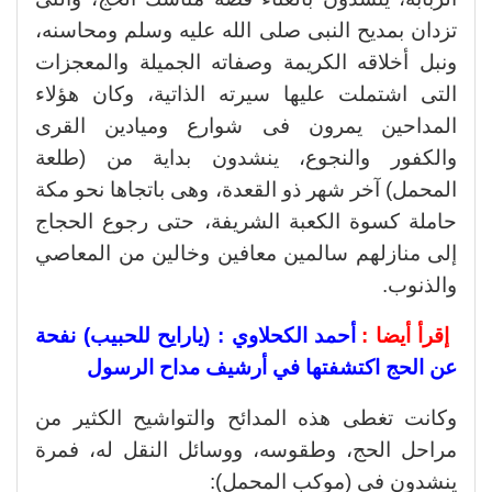
تزدان بمديح النبى صلى الله عليه وسلم ومحاسنه،
ونبل أخلاقه الكريمة وصفاته الجميلة والمعجزات
التى اشتملت عليها سيرته الذاتية، وكان هؤلاء
المداحين يمرون فى شوارع وميادين القرى
والكفور والنجوع، ينشدون بداية من (طلعة
المحمل) آخر شهر ذو القعدة، وهى باتجاها نحو مكة
حاملة كسوة الكعبة الشريفة، حتى رجوع الحجاج
إلى منازلهم سالمين معافين وخالين من المعاصي
والذنوب.
إقرأ أيضا :
أحمد الكحلاوي : (يارايح للحبيب) نفحة
عن الحج اكتشفتها في أرشيف مداح الرسول
وكانت تغطى هذه المدائح والتواشيح الكثير من
مراحل الحج، وطقوسه، ووسائل النقل له، فمرة
ينشدون في (موكب المحمل):