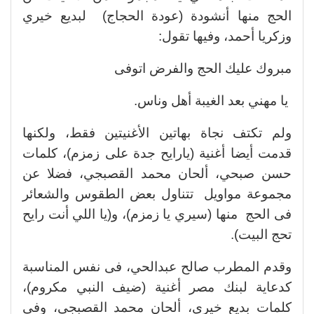
الحج منها أنشودة (عودة الحجاج) لبديع خيري
وزكريا أحمد، وفيها تقول:
مبروك عليك الحج والفرض اتوفى
يا مهني بعد الغيبة أهل وناس.
ولم تكتف نجاة بهاتين الأغنيتين فقط، ولكنها
قدمت أيضا أغنية (يارايح جدة على زمزم)، كلمات
حسن صبحي، ألحان محمد القصبجي، فضلا عن
مجموعة مواويل تتناول بعض الطقوس والشعائر
فى الحج منها (سيري يا زمزم)، و(يا اللي أنت رايح
تحج البيت).
وقدم المطرب صالح عبدالحي، فى نفس المناسبة
كدعاية لبنك مصر أغنية (ضيف النبي مكروم)،
كلمات بديع خيري، ألحان محمد القصبجي، وفى