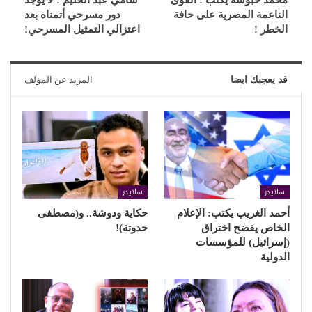
محمد حبوشة يكتب : القوى
سامي عبد الحليم : لا يوجد
الناعمة المصرية على حافة
دور مسرحي أتمناه بعد
الخطر !
اعتزالي التمثيل المسرحي!
قد يعجبك ايضا
المزيد عن المؤلف
سلايدر
سلايدر
أحمد الغريب يكتب: الإعلام
حكاية ودوشة.. و(مصطفى
الخاص يفضح اختراق
حدوتة)!
(إسرائيل) للمؤسسات
الدولية