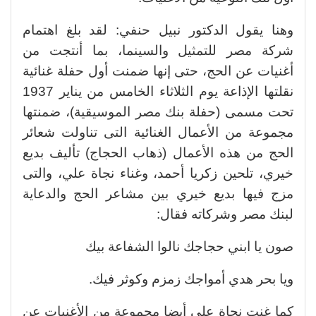
وهنا يقول الدكتور نبيل حنفي: لقد بلغ اهتمام
شركة مصر للتمثيل والسينما، بما أنتجت من
أغنيات عن الحج، حتى إنها ضمنت أول حفلة غنائية
نقلتها الإذاعة يوم الثلاثاء الخامس من يناير 1937
تحت مسمى (حفلة بنك مصر الموسيقية)، ضمنتها
مجموعة من الأعمال الغنائية التى تناولت شعائر
الحج من هذه الأعمال (ذهاب الحجاج) تأليف بديع
خيري، تلحين زكريا أحمد، وغناء نجاة علي، والتى
مزج فيها بديع خيري بين مشاعر الحج والدعاية
لبنك مصر وشركاته فقال:
صون يا ابني حجاجك نالوا الشفاعة بيك
ويا بحر هدي أمواجك زمزم وكوثر فيك.
كما غنت نجاة علي أيضا مجموعة من الأغنيات عن