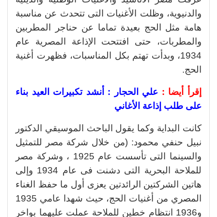
والدنيوية، وظلت الأغنيات التى تتحدث عن مناسبة
هامة مثل الحج بعيدة تماما عن حناجر المطربين
والمطربات، حتى افتتحت الإذاعة المصرية عام
1934، وبدأت تهتم بكل المناسبات، فظهرت أغنية
الحج.
إقرأ أيضا :
علي الحجار : أنشد تكبيرات العيد بناء
على طلب إذاعة الأغاني
كانت البداية وكما يقول الباحث الموسيقي الدكتور
نبيل حنفي محمود: (من خلال شركة مصر للتمثيل
والسينما التى تأسست عام 1925 ، وشركة مصر
للملاحة البحرية التى دشنت فى عام 1934 وإلى
هاتين الشركتين الرائدتين يعزى أول ما حفظ الغناء
المصري من أغنيات الحج، حيث شهدا عامي 1935
و1936 انتظام خطين للملاحة عملت عليهما بواخر