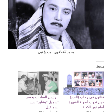
محمد الكحلاوي .. مدد يا نبي
مرتبط
فنانون في رحاب (الحج)..
الرئيس السادات يحضر
حين تذوب أضواء الشهرة
تسجيل “بشاير” سيد
أمام نور الكعبة
إسماعيل