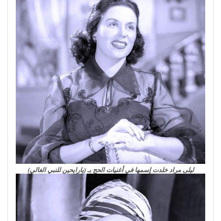
ليلى مراد خلدت إسمها في أغنيات الحج بـ (يارايحين للنبي الغالي)