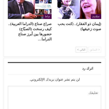
سلايدر
دراما
(إيمان ذو الفقار).. (كنت بحب
صراع صناع (الدراما العربية)..
صوت زعيقها)
كيف رسخت (الصبّاح)
حضورها بين أبرز صناع
الدراما…
السابق
التالي
اترك رد
لن يتم نشر عنوان بريدك الإلكتروني.