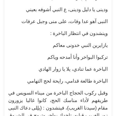
ودينى يا دليل ودينى، ع النبي أشوفه بعيني
النبى آهو عدا وفات، على منى وجبل عرفات
وينشدون في انتظار الباخرة :
يازايرين النبي خدونى معاكم
تركبوا البواخر وأنا أمدحه وياكم
الباخرة عما تنادي، يلا يا زوار الهادي
الباخرة طالعة قدامي، رايحة لحج التهامي
وقبل ركوب الحجاج الباخرة من ميناء السويس في
طريقهم لأداء مناسك الحج، كانوا غالبا يزورون
مقام (سيدنا الغريب)، فينشدون : (يلِلى دعاك النبى
زور الغريب قبليه، تاخدك بواخر وتروح في الشروق