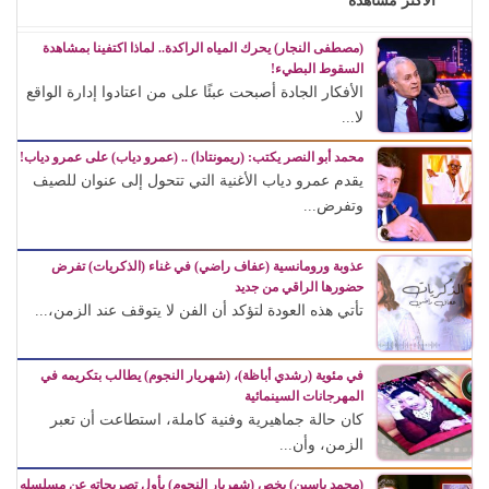
الأكثر مشاهدة
(مصطفى النجار) يحرك المياه الراكدة.. لماذا اكتفينا بمشاهدة
السقوط البطيء!
الأفكار الجادة أصبحت عبئًا على من اعتادوا إدارة الواقع
لا...
محمد أبو النصر يكتب: (ريمونتادا) .. (عمرو دياب) على عمرو دياب!
يقدم عمرو دياب الأغنية التي تتحول إلى عنوان للصيف
وتفرض...
عذوبة ورومانسية (عفاف راضي) في غناء (الذكريات) تفرض
حضورها الراقي من جديد
تأتي هذه العودة لتؤكد أن الفن لا يتوقف عند الزمن،...
في مئوية (رشدي أباظة)، (شهريار النجوم) يطالب بتكريمه في
المهرجانات السينمائية
كان حالة جماهيرية وفنية كاملة، استطاعت أن تعبر
الزمن، وأن...
(محمد ياسين) يخص (شهريار النجوم) بأول تصريحاته عن مسلسله