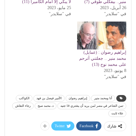
منير.. بيفكلي طوقي (7)
لا يبكي إلا أمام الكاميرا (11)
26 أبريل، 2023
25 مايو، 2023
في "سلايدر"
في "سلايدر"
إبراهيم رضوان : (عمايل)
محمد منير .. جعلتني أترحم
على محمد نوح (13)
8 يونيو، 2023
في "سلايدر"
أنا ومحمد منير
إبراهيم رضوان
الأمير فيصل بن فهد
الكواكب
تمن الشاعر في مصر لمن يريد أن يشتري 50 جنيه
د. محمد صبح
رجاء النقاش
علاء ثابت
Twitter
Facebook
شارك