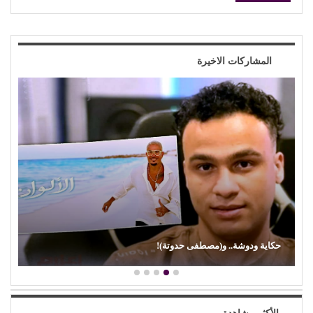
المشاركات الاخيرة
(إيمان ذو الفقار).. (كنت بحب صوت زعيقها)