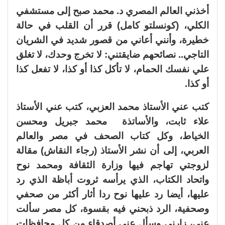
أخذني العالم المصري د. محمد صبح إلى مستشفي
الكلي، (كونسلتو كامل) قرر أن القلب في حالة
خطيرة، وأنني أعاني من قصور شديد في الشريان
التاجي.. نصائحهم ضايقتني: لا تخرج وحدك، لا تغلق
علي نفسك الحمام، لا تأكل كذا أو كذا، لا تفعل كذا
أو كذا.
كتب عني الأستاذ محمد العزبي، كتب عني الأستاذ
علاء ثابت، والأساتذة محمد جبريل ومحسن
الخياط، وكل كتاب الصحف في مصر والعالم
العربي، إلى أن نشر الأستاذ (رجاء النقاش) مقالة
لزوجتي تهاجم فيها وزارة الثقافة ومحمد نوح
واتحاد الكتاب، الذي يرأسه ثروت أباظة الذي رد
عليها، أيضا رد عليها نوح ردا أثار أكثر من صحفي
وصحفية، الرد ذبحني فيه بقسوة، كل مصر سألت
عني، زارني وسأل عني أصدقاء من كل محافظات