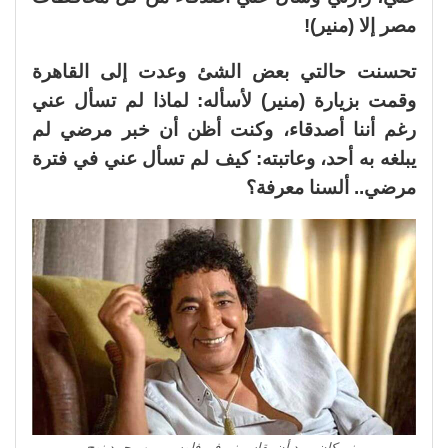
مصر إلا (منير)!
تحسنت حالتي بعض الشئ وعدت إلى القاهرة
وقمت بزيارة (منير) لأسأله: لماذا لم تسأل عني
رغم أننا أصدقاء، وكنت أظن أن خبر مرضي لم
يبلغه به أحد، وعاتبته: كيف لم تسأل عني في فترة
مرضي.. ألسنا معرفة؟
منير كان يريد أن يقاسمني في فلوسي من محمد نوح