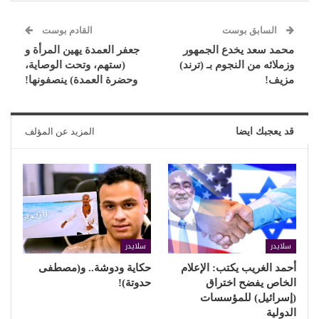
السابق بوست
القادم بوست
محمد سعد يخدع الجمهور
جعفر العمدة يهين المرأة و
وزملائه من النجوم بـ (ترند)
(ستهم، وتحت الوصاية،
مزيف!
وحضرة العمدة) ينصفونها!
قد يعجبك ايضا
المزيد عن المؤلف
سلايدر
سلايدر
أحمد الغريب يكتب: الإعلام
حكاية ودوشة.. و(مصطفى
الخاص يفضح اختراق
حدوتة)!
(إسرائيل) للمؤسسات
الدولية