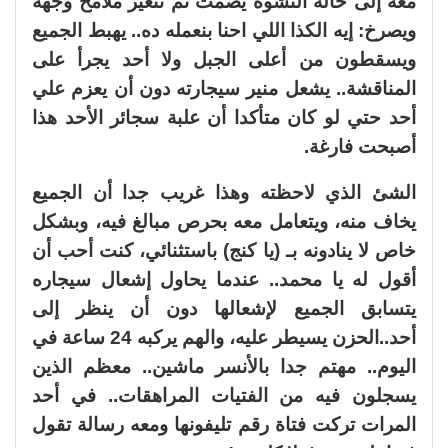
معه إلى حالة النشوة يصمت ثم تتغير ملامح وجهه
ويصرخ: إيه الكذا اللي احنا بنعمله ده.. يهبط الجميع
ويسقطون من أعلى الجبل ولا أحد يجرأ على
المناقشة.. يشعل منير سيجارته دون أن يعزم علي
أحد حتي لو كان متأكدا أن علبة سجائر الأحد هذا
أصبحت فارغة.
الشئ الذي لاحظته وهذا غريب جدا أن الجميع
يخاف منه، ويتعامل معه بحرص مبالغ فيه، وبشكل
خاص لا ينادونه بـ (يا كنج) باستثنائي، كنت أحب أن
أقول له يا محمد.. عندما يحاول إشعال سيجاره
يتسابق الجميع لإشعالها دون أن ينظر إلى
أحد..الحزن يسيطر عليه، والهم يركبه 24 ساعة في
اليوم.. مهتم جدا بالأنسر ماشين.. معظم الذين
يسجلون فيه من الفتيات المراهقات.. في أحد
المرات تركت فتاة رقم تليفونها ومعه رسالة تقول