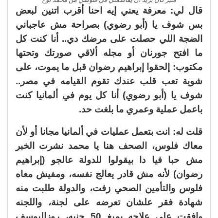
قال لي: معرفة يعني إيه احنا أقرب اتنين لبعض
بس شوف يا (أبو رضوي) بصراحة مش عاجباني
الضجة اللي حصلت على مرضك دي.. أنا كنت كل
ما افتح جورنان أو مجله ألاقي صورتك وتحتها
مكتوب: إلحقوا إبراهيم رضوان قبل ما يموت، على
شوية تعب قلب عندك تقوم القيامه في مصر..
شوف يا (أبو رضوي) أنا كل يوم في ألمانيا كنت
باعمل عملية وعمري ما بلغت حد.
قلت له: انت بتعمل عمليات في ألمانيا مجانا أو لأن
معاك فلوس، الصحف هنا يا محمد نشرت الخبر
مش حبا فيا دا بيقولوا للدولة عالجو (إبراهيم
رضوان) لأنه مش قادر يعالج نفسه، ومفيش معاه
فلوس والتأمين الصحي زفت، والدولة طلبت منه
شهادة فقر علشان تعرضه على لجنة، واللجنه
وافقت على علاجه بمبغ 50 جنيه، روزاليوسف