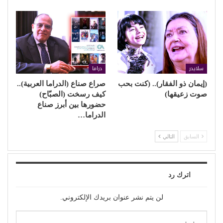
سلايدر
دراما
(إيمان ذو الفقار).. (كنت بحب
صراع صناع (الدراما العربية)..
صوت زعيقها)
كيف رسخت (الصبّاح)
حضورها بين أبرز صناع
الدراما…
السابق
التالي
اترك رد
لن يتم نشر عنوان بريدك الإلكتروني.