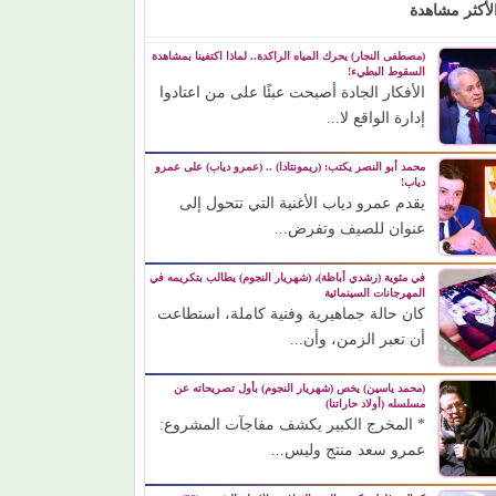
لأكثر مشاهدة
(مصطفى النجار) يحرك المياه الراكدة.. لماذا اكتفينا بمشاهدة
السقوط البطيء!
الأفكار الجادة أصبحت عبئًا على من اعتادوا
إدارة الواقع لا...
محمد أبو النصر يكتب: (ريمونتادا) .. (عمرو دياب) على عمرو
دياب!
يقدم عمرو دياب الأغنية التي تتحول إلى
عنوان للصيف وتفرض...
في مئوية (رشدي أباظة)، (شهريار النجوم) يطالب بتكريمه في
المهرجانات السينمائية
كان حالة جماهيرية وفنية كاملة، استطاعت
أن تعبر الزمن، وأن...
(محمد ياسين) يخص (شهريار النجوم) بأول تصريحاته عن
مسلسله (أولاد حاراتنا)
* المخرج الكبير يكشف مفاجآت المشروع:
عمرو سعد منتج وليس...