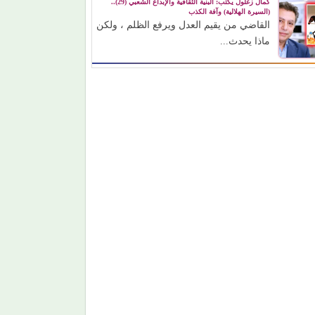
كمال زغلول يكتب: البنية الثقافية والإبداع الشعبي (29)..
(السيرة الهلالية) وآفة الكذب
القاضي من يقيم العدل ويرفع الظلم ، ولكن
ماذا يحدث...