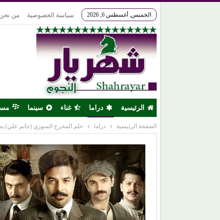
الخميس, أغسطس 6, 2026
سياسة الخصوصية
من نحن
الرئيسية
دراما
غناء
سينما
مس
الصفحة الرئيسية
دراما
حلم المخرج السوري (حاتم علي) ي