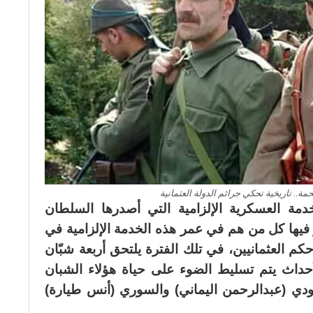
.. تاريخية تحكي جرائم الدولة العثمانية
دمة العسكرية الإلزامية التي أصدرها السلطان
 (محمد رشاد) عام 1914 يدعو فيها كل من هم في عمر هذه الخدمة الإلزامية في
 العثمانيين، في تلك الفترة يلتحق أربعة شبّان
لأحداث يتم تسليط الضوء على حياة هؤلاء الشبان
عودي (عبدالرحمن اليماني) والسوري (أنس طيارة)