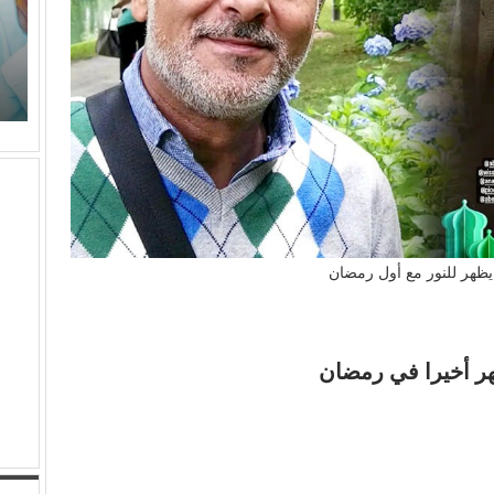
برتقان (الأبنودي) وفراولة مصطفى حدوتة!
م
ظهر للنور مع أول رمضان
ر أخيرا في رمضان