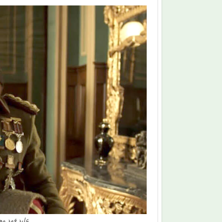
عابد فهد مج