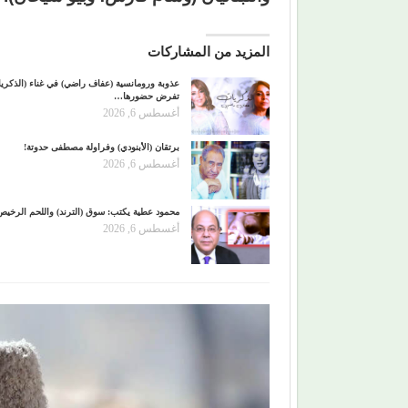
المزيد من المشاركات
عذوبة ورومانسية (عفاف راضي) في غناء (الذكري
تفرض حضورها…
أغسطس 6, 2026
برتقان (الأبنودي) وفراولة مصطفى حدوتة!
أغسطس 6, 2026
محمود عطية يكتب: سوق (الترند) واللحم الرخيص
أغسطس 6, 2026