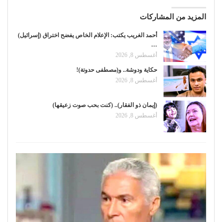
المزيد من المشاركات
أحمد الغريب يكتب: الإعلام الخاص يفضح اختراق (إسرائيل)
…
أغسطس 8, 2026
حكاية ودوشة.. و(مصطفى حدوتة)!
أغسطس 8, 2026
(إيمان ذو الفقار).. (كنت بحب صوت زعيقها)
أغسطس 8, 2026