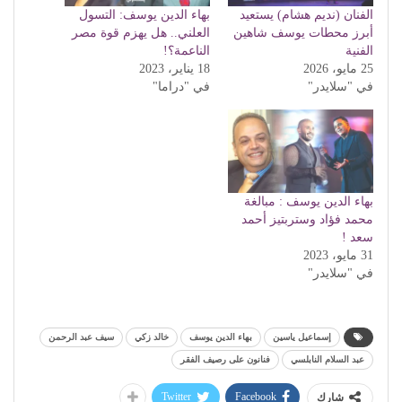
الفنان (نديم هشام) يستعيد
بهاء الدين يوسف: التسول
أبرز محطات يوسف شاهين
العلني.. هل يهزم قوة مصر
الفنية
الناعمة؟!
25 مايو، 2026
18 يناير، 2023
في "سلايدر"
في "دراما"
بهاء الدين يوسف : مبالغة
محمد فؤاد وستربتيز أحمد
سعد !
31 مايو، 2023
في "سلايدر"
إسماعيل ياسين
بهاء الدين يوسف
خالد زكي
سيف عبد الرحمن
عبد السلام النابلسي
فنانون على رصيف الفقر
Twitter
Facebook
شارك