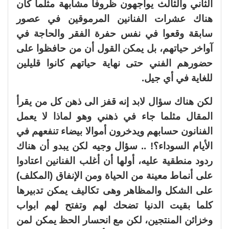
الثاني والثالث يواجهون ظروفا مشابهة مثلما كان
هناك عشرات الفنانين المرموقين في عصور
سابقة وقعوا في نفس حفرة الفقر والحاجة في
آواخر حياتهم، بل يمكن القول أن من حافظوا على
حضورهم الفني حتى نهاية حياتهم كانوا قليلين
للغاية في أي جيل.
لكن هناك سؤال لابد إنه قفز الى ذهن كل من يقرأ
المقال مثلما جاء في ذهني وهو لماذا لا يعمل
الفنانون حسابهم ويدخرون أموالا بيضاء تنفعهم في
الأيام السوداء؟! .. سؤال وجيه لكن يبدو أن هناك
ردود منطقية عليه، أولها أن أغلب الفنانين اعتادوا
على أنماط معينة من الحياة ومن الإنفاق (المكلف)
على الشكل والمظاهر وهى تكاليف يمكن تدبيرها
كلما بقيت الدنيا تضحك لهم وتفتح لهم ابواب
وخزائن المنتجين، لكن مع انحسار الحظ يمكن لمن