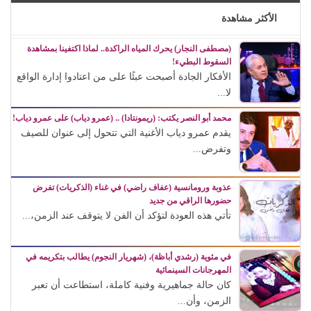
الأكثر مشاهدة
(مصطفى النجار) يحرك المياه الراكدة.. لماذا اكتفينا بمشاهدة
السقوط البطيء!
الأفكار الجادة أصبحت عبئًا على من اعتادوا إدارة الواقع
لا...
محمد أبو النصر يكتب: (ريمونتادا) .. (عمرو دياب) على عمرو دياب!
يقدم عمرو دياب الأغنية التي تتحول إلى عنوان للصيف
وتفرض...
عذوبة ورومانسية (عفاف راضي) في غناء (الذكريات) تفرض
حضورها الراقي من جديد
تأتي هذه العودة لتؤكد أن الفن لا يتوقف عند الزمن،...
في مئوية (رشدي أباظة)، (شهريار النجوم) يطالب بتكريمه في
المهرجانات السينمائية
كان حالة جماهيرية وفنية كاملة، استطاعت أن تعبر
الزمن، وأن...