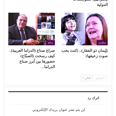
الدولية
سلايدر
دراما
(إيمان ذو الفقار).. (كنت بحب
صراع صناع (الدراما العربية)..
صوت زعيقها)
كيف رسخت (الصبّاح)
حضورها بين أبرز صناع
الدراما…
السابق
التالي
اترك رد
لن يتم نشر عنوان بريدك الإلكتروني.