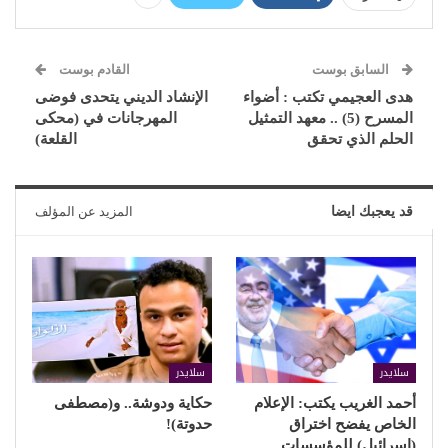
السابق بوست
القادم بوست
هدى العجيمي تكتب : أضواء
الإنشاد الديني يتحدى فوضى
المسرح (5) .. معهد التمثيل
المهرجانات في (محكى
الحلم الذي تحقق
القلعة)
قد يعجبك ايضا
المزيد عن المؤلف
سلايدر
سلايدر
أحمد الغريب يكتب: الإعلام
حكاية ودوشة.. و(مصطفى
الخاص يفضح اختراق
حدوتة)!
(إسرائيل) للمؤسسات