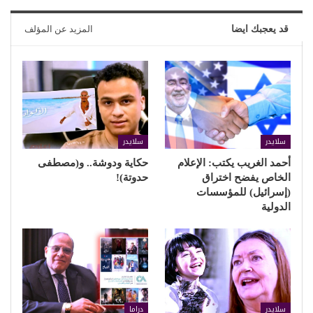
قد يعجبك ايضا
المزيد عن المؤلف
سلايدر
سلايدر
أحمد الغريب يكتب: الإعلام
حكاية ودوشة.. و(مصطفى
الخاص يفضح اختراق
حدوتة)!
(إسرائيل) للمؤسسات
الدولية
سلايدر
دراما