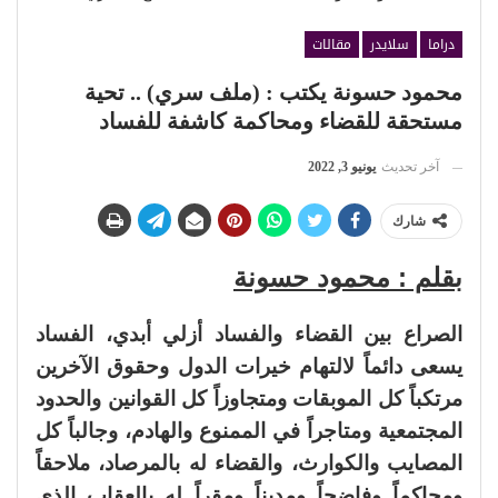
دراما
سلايدر
مقالات
محمود حسونة يكتب : (ملف سري) .. تحية
مستحقة للقضاء ومحاكمة كاشفة للفساد
آخر تحديث
يونيو 3, 2022
شارك
بقلم : محمود حسونة
الصراع بين القضاء والفساد أزلي أبدي، الفساد
يسعى دائماً لالتهام خيرات الدول وحقوق الآخرين
مرتكباً كل الموبقات ومتجاوزاً كل القوانين والحدود
المجتمعية ومتاجراً في الممنوع والهادم، وجالباً كل
المصايب والكوارث، والقضاء له بالمرصاد، ملاحقاً
ومحاكماً وفاضحاً ومديناً ومقراً له بالعقاب الذي