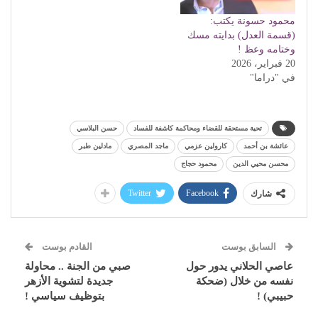
محمود حسونة يكتب:
(قسمة العدل) بدايته مسك
وختامه وعظ !
20 فبراير، 2026
في "دراما"
تحية مستحقة للقضاء ومحاكمة كاشفة للفساد
حسن البلاسي
عائشة بن أحمد
كارولين عزمي
ماجد المصري
مادلين طبر
محسن محيي الدين
محمود حجاج
Twitter
Facebook
شارك
السابق بوست
القادم بوست
عاصي الحلاني يدور حول
صبي من الجنة .. محاولة
نفسه من خلال (ضحكة
جديدة لتشوية الأزهر
حبيبي) !
بتوظيف سياسي !