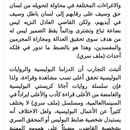
والاغراءات المختلفة في محاولة لتحويله من لسان
حق وسيف على رقابهم إلى لسان باطل وسيف
في أيديهم، ولكن القاضي العادل النزيه ليس
بضاعة تباع وتشترى ودائماً يقظ الضمير ليس له
من هدف سوى تحقيق العدالة ومجازاة المجرمين
والمفسدين، وهذا هو بالضبط ما تدور في فلكه
أحداث (ملف سري).
أثبتت التجارب أن الدراما البوليسية والروايات
البوليسية تحقق أعلى نسب مشاهدة وقراءة، ولذا
فإن سلسلة روايات أجاتا كريستي البوليسية
والغامضة من الأعلى قراءة كأدب والأعلى ايراداً في
السينماالعالمية، ومسلسل (ملف سري) لا يختلف
كثيراً عن الأعمال البوليسية، ولعل الاختلاف أنه
يستبدل شخصية ضابط البوليس أو المحقق السري
بشخصية القاضي، مضيئاً على همومه المهنية