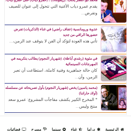
يقدم عمرو دياب الأغنية التي تتحول إلى عنوان للصيف
وتفرض...
عذوبة ورومانسية (عفاف راضي) في غناء (الذكريات) تفرض
حضورها الراقي من جديد
تأتي هذه العودة لتؤكد أن الفن لا يتوقف عند الزمن،...
في مئوية (رشدي أباظة)، (شهريار النجوم) يطالب بتكريمه في
المهرجانات السينمائية
كان حالة جماهيرية وفنية كاملة، استطاعت أن تعبر
الزمن، وأن...
(محمد ياسين) يخص (شهريار النجوم) بأول تصريحاته عن مسلسله
(أولاد حاراتنا)
* المخرج الكبير يكشف مفاجآت المشروع: عمرو سعد
منتج وليس...
الرئيسية
دراما
غناء
سينما
مسرح
فضائيات