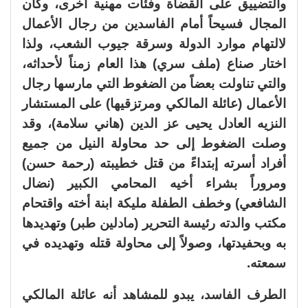
والتضييق على القضاة وفئات مهنية أخرى، وكان
المجال فسيحاً أمام الفاسدين من رجال الأعمال
لالتهام موارد الدولة وسرقة جيوب الشعب، ولذا
اختار صناع (ملف سري) هذا العام زمناً لأحداثه،
والتي تناولت بعضاً من الضغوط التي مارسها رجال
الأعمال (عائلة المالكي ومرتزقيها) على المستشار
النزيه العادل يحيى عز الدين (هاني سلامة)، وقد
وصلت الضغوط إلى حد محاولة النيل من جميع
أفراد أسرته إبتداءً من قتل خطيبته (رحمة حسن)
ومروراً بشراء أخيه المحامي الكبير (نضال
الشافعي) وخطف الطفلة مليكة ابنة أخته واقتحام
مكتب والدته رئيسة التحرير (مادلين طبر) وتهديدها
به وبحفيدتها، وصولاً إلى محاولة قتله وتهديده في
سمعته.
الطرف الفاسد، يبدو للمشاهد أنه عائلة المالكي