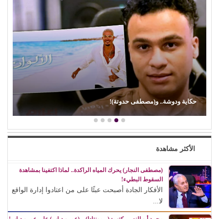
حكاية ودوشة.. و(مصطفى حدوتة)!
الأكثر مشاهدة
(مصطفى النجار) يحرك المياه الراكدة.. لماذا اكتفينا بمشاهدة
السقوط البطيء!
الأفكار الجادة أصبحت عبئًا على من اعتادوا إدارة الواقع
لا...
محمد أبو النصر يكتب: (ريمونتادا) .. (عمرو دياب) على عمرو دياب!