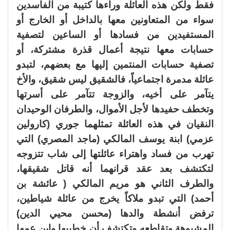
فقط ولكن هذه العائلة وراءها كتيبة من الفاسدين
سواء من المتعاونين معها بالداخل أو الخارج أو
المستفيدين من فسادها أو الساعين لتصفية
حسابات معها نتيجة أعمال قذرة مشتركة، أو
تصفية حسابات المنتمين إليها مع بعضهم، لتبدو
عائلة مدمرة اجتماعياً، فالشقيق ليس شقيق، والأخ
يتآمر على أخيه، والزوجة تتآمر على أسرتها
وتخطف حفيدها لأجل الأموال، والطرفان الوحيدان
النقيان في هذه العائلة تمثلهما جوري (كارولين
عزمي) ابنة يوسف المالكي (ماجد المصري) التي
تهرب من فساد واهتراء عائلتها إلى شاب تتزوجه
لتكتشف بعد عقد قرانهما أنه قاتل شقيقها،
والطرف الثاني هو مريم المالكي ( عائشة بن
أحمد) التي تبدو ملاكاً يخرج من عائلة شياطين،
ترفض أنشطة والدها (محسن محيي الدين)
المشبوهة وتقاطعه وتكتشف أن خطيبها وابن عمها