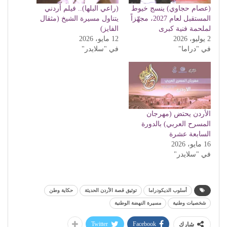
(عصام حجاوي) ينسج خيوط
(راعي البلها).. فيلم أردني
المستقبل لعام 2027، مجهّزاً
يتناول مسيرة الشيخ (مثقال
لملحمة فنية كبرى
الفايز)
2 يوليو، 2026
12 مايو، 2026
في "دراما"
في "سلايدر"
الأردن يحتض (مهرجان
المسرح العربي) بالدورة
السابعة عشرة
16 مايو، 2026
في "سلايدر"
أسلوب الديكودراما
توثيق قصة الأردن الحديثة
حكاية وطن
شخصيات وطنية
مسيرة النهضة الوطنية
Twitter
Facebook
شارك