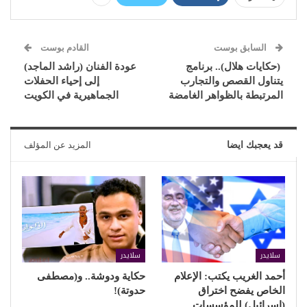
السابق بوست
القادم بوست
(حكايات هلال).. برنامج
عودة الفنان (راشد الماجد)
يتناول القصص والتجارب
إلى إحياء الحفلات
المرتبطة بالظواهر الغامضة
الجماهيرية في الكويت
قد يعجبك ايضا
المزيد عن المؤلف
سلايدر
سلايدر
أحمد الغريب يكتب: الإعلام
حكاية ودوشة.. و(مصطفى
الخاص يفضح اختراق
حدوتة)!
(إسرائيل) للمؤسسات