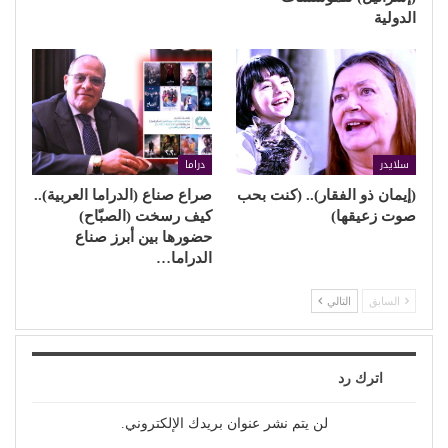
الدولية
سلايدر
دراما
(إيمان ذو الفقار).. (كنت بحب
صراع صناع (الدراما العربية)..
صوت زعيقها)
كيف رسخت (الصبّاح)
حضورها بين أبرز صناع
الدراما…
السابق
التالي
اترك رد
لن يتم نشر عنوان بريدك الإلكتروني.