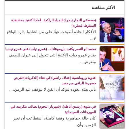
الأكثر مشاهدة
(مصطفى النجار) يحرك المياه الراكدة.. لماذا اكتفينا بمشاهدة
السقوط البطيء!
الأفكار الجادة أصبحت عبئًا على من اعتادوا إدارة الواقع
لا...
محمد أبو النصر يكتب: (ريمونتادا) .. (عمرو دياب) على عمرو دياب!
يقدم عمرو دياب الأغنية التي تتحول إلى عنوان للصيف
وتفرض...
عذوبة ورومانسية (عفاف راضي) في غناء (الذكريات) تفرض
حضورها الراقي من جديد
تأتي هذه العودة لتؤكد أن الفن لا يتوقف عند الزمن،...
في مئوية (رشدي أباظة)، (شهريار النجوم) يطالب بتكريمه في
المهرجانات السينمائية
كان حالة جماهيرية وفنية كاملة، استطاعت أن تعبر
الزمن، وأن...