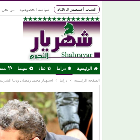
السبت, أغسطس 8, 2026
سياسة الخصوصية
من نحن
الرئيسية
دراما
غناء
سينما
مس
الصفحة الرئيسية
دراما
استهتار محمد رمضان ودينا الشربيني