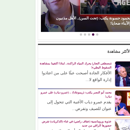
(بعد الليل).. هل 
الفن) والسياسة: عندما تتحول الريشة إلى سلاح
مشواره الفني؟
لأكثر مشاهدة
(مصطفى النجار) يحرك المياه الراكدة.. لماذا اكتفينا بمشاهدة
السقوط البطيء!
الأفكار الجادة أصبحت عبئًا على من اعتادوا
إدارة الواقع لا...
محمد أبو النصر يكتب: (ريمونتادا) .. (عمرو دياب) على عمرو
دياب!
يقدم عمرو دياب الأغنية التي تتحول إلى
عنوان للصيف وتفرض...
عذوبة ورومانسية (عفاف راضي) في غناء (الذكريات) تفرض
حضورها الراقي من جديد