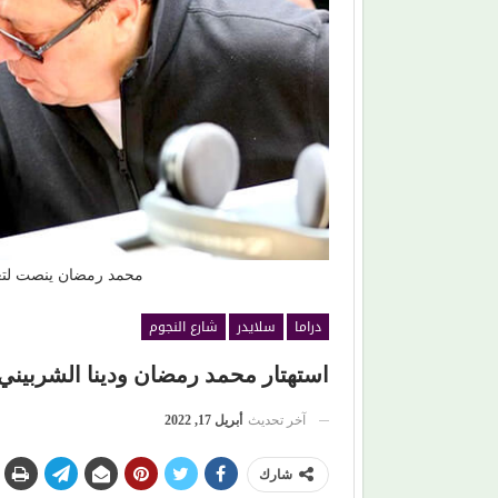
افتتاح (مهرجان
حين ماتت الحكاية.. الفن المصري يفقد قدرته على
صناعة الهوية الوطنية (1)
محمد رمضان ينصت لتعل
دراما
سلايدر
شارع النجوم
استهتار محمد رمضان ودينا الشربيني و
آخر تحديث
أبريل 17, 2022
شارك