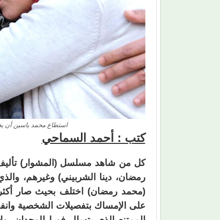
استطاع محمد ياسين أن يخل
كتب : أحمد السماحي
كل من شاهد مسلسل (المشوار) تأليف 
رمضان، دينا الشربيني) وغيرهم، والذ
(محمد رمضان) اختلف بحيث صار أكثر ن
على الإمساك بتفصيلات الشخصية وانفع
الممتنع الذي يتسلل فورا للوجدان، و