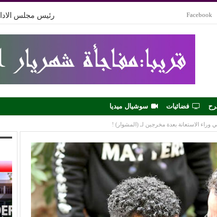
Facebook
رئيس مجلس الادار
رح
فضائيات
سوشيال ميديا
 وراء الاستعانة بعدة مخرجين لـ (المشوار) !