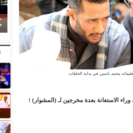
محمود حسونة يكتب: (تحت السن).. الأهل مذنبون
والأبناء ضحايا!
(
ا
يماته محمد ياسين في بداية الحلقات
راء الاستعانة بعدة مخرجين لـ (المشوار) !