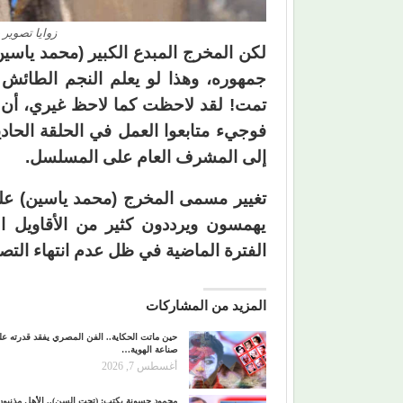
زوايا تصوير 
لكن المخرج المبدع الكبير (محمد ياسي
جمهوره، وهذا لو يعلم النجم الطائش ش
تمت! لقد لاحظت كما لاحظ غيري، أن ج
فوجيء متابعوا العمل في الحلقة الحا
إلى المشرف العام على المسلسل.
تغيير مسمى المخرج (محمد ياسين) على
يهمسون ويرددون كثير من الأقاويل 
الفترة الماضية في ظل عدم انتهاء التصو
المزيد من المشاركات
حين ماتت الحكاية.. الفن المصري يفقد قدرته ع
صناعة الهوية…
أغسطس 7, 2026
محمود حسونة يكتب: (تحت السن).. الأهل مذنبون