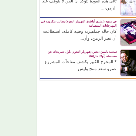
تأتي هذه العودة لتؤكد أن الفن لا يتوقف عند
الزمن،...
في مئوية (رشدي أباظة)، (شهريار النجوم) يطالب بتكريمه في
المهرجانات السينمائية
كان حالة جماهيرية وفنية كاملة، استطاعت
أن تعبر الزمن، وأن...
(محمد ياسين) يخص (شهريار النجوم) بأول تصريحاته عن
مسلسله (أولاد حاراتنا)
* المخرج الكبير يكشف مفاجآت المشروع:
عمرو سعد منتج وليس...