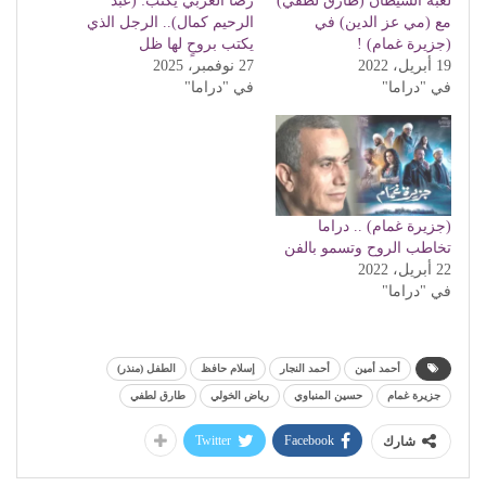
لعبة الشيطان (طارق لطفي)
رضا العربي يكتب: (عبد
مع (مي عز الدين) في
الرحيم كمال).. الرجل الذي
(جزيرة غمام) !
يكتب بروحٍ لها ظل
19 أبريل، 2022
27 نوفمبر، 2025
في "دراما"
في "دراما"
(جزيرة غمام) .. دراما
تخاطب الروح وتسمو بالفن
22 أبريل، 2022
في "دراما"
أحمد أمين
أحمد النجار
إسلام حافظ
الطفل (منذر)
جزيرة غمام
حسين المنباوي
رياض الخولي
طارق لطفي
Twitter
Facebook
شارك