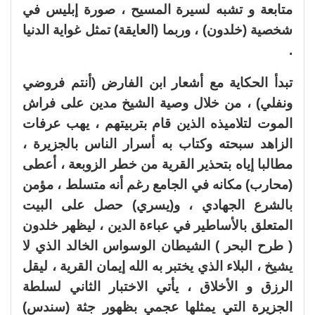
متابعة و تشبه لسيرة المسيح ، صورة إبليس في
شخصية (خلدون) ، وربما (العايقة) تمثل غواية الدنيا
.
تبدأ الحكاية مع أشعار ابن الفارض (أنتم فروضي
ونفلي) ، من خلال وصية الشيخ مدين على فراش
الموت لتلاميذه الذين قام بتربيتهم ، يهب عرفات
الزاهد سبحته وكتاب به أسرار الناس بالجزيرة ،
مطالبا إياه بتحذير القرية من خطر الزوبعة ، أعطى
(محارب) مكانه في الجامع رغم أنه متسلط ، مؤمن
بالشرع الجهادي ، و(يسري) حصل على البيت
المتعلق بالأساطير في عباءة الدين ، ليظهر خلدون
( طرح البحر ) الشيطان الوسواس الخالد الذي لا
يشيخ ، البلاء الذي يختبر به الله إيمان القرية ، ليقل
الرزق و الأخلاق ، يأتي الاختبار الثاني لسلطة
الجزيرة التي يمثلها عجمي بظهور جثة (سندس)