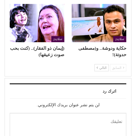
سلايدر
سلايدر
حكاية ودوشة.. و(مصطفى
(إيمان ذو الفقار).. (كنت بحب
حدوتة)!
صوت زعيقها)
السابق
التالي
اترك رد
لن يتم نشر عنوان بريدك الإلكتروني.