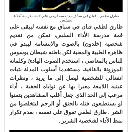
طارق لطفي .. فنان في سباق مع نفسه ليبقى على قمة مدرسة الأداء
السلس
طارق لطفي فنان في سباق مع نفسه ليبقى على
قمة مدرسة الأداء السلس، تمكن من تقديم
شخصية (خلدون) بالصوت والابتسامة ليبدو في
ظاهره الطيبة والمحبة لكن باطنه شيطان يوسوس
للناس بالمعاصي ، استخدم الصوت الهادئ وكلماته
الموزونة بالقافية، مستخدما أسلوب المذلة بثبات
انفعالي للشخصية ليصل إلى ما يريد ، ونظرات
عينيه اللامعة معبرا بها عن نواياه الخفية ، أداء
مرعب إلى الحد الذي جعل أغلب المشاهدين يتمنوا
لو يستطيعون قتله بالخنق أو الرجم ليتخلصوا من
الشر . طارق لطفي تفوق على نفسه ، بعدم تكرار
نمط الأداء لشخصية الشرير .