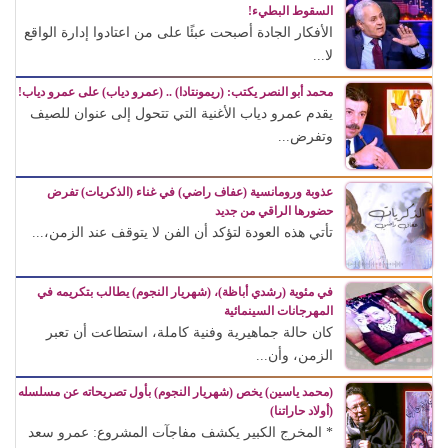
السقوط البطيء!
الأفكار الجادة أصبحت عبئًا على من اعتادوا إدارة الواقع
لا...
محمد أبو النصر يكتب: (ريمونتادا) .. (عمرو دياب) على عمرو دياب!
يقدم عمرو دياب الأغنية التي تتحول إلى عنوان للصيف
وتفرض...
عذوبة ورومانسية (عفاف راضي) في غناء (الذكريات) تفرض
حضورها الراقي من جديد
تأتي هذه العودة لتؤكد أن الفن لا يتوقف عند الزمن،...
في مئوية (رشدي أباظة)، (شهريار النجوم) يطالب بتكريمه في
المهرجانات السينمائية
كان حالة جماهيرية وفنية كاملة، استطاعت أن تعبر
الزمن، وأن...
(محمد ياسين) يخص (شهريار النجوم) بأول تصريحاته عن مسلسله
(أولاد حاراتنا)
* المخرج الكبير يكشف مفاجآت المشروع: عمرو سعد