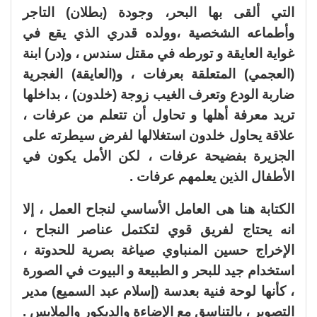
التي ألقى بها البحر، وجودة (بطلان) التاجر
وأطماعه الشخصية ،وولده قدري الذي يقع في
غواية العايقة و تورطه في مقتل سندس ، و(در) ابنة
(العجمي) المتعلقة بعرفات ، و(العايقة) الغجرية
ضاربة الودع وتعرف الغيب زوجة (خلدون) ، بداخلها
تريد معرفة أهلها و تحاول أن تتعلم من عرفات ،
علاقة يحاول خلدون استغلالها لفرض سيطرته على
الجزيرة بفضيحة عرفات ، لكن الأمل يكون في
الأطفال الذين يعلمهم عرفات .
الكتابة هنا هى العامل الأساسي لنجاح العمل ، إلا
انه يحتاج لفريق قوي لتكتمل عناصر النجاح ،
الإخراج حسين المنباوي صياغة بصرية للحدوتة ،
استخدام جيد للبحر و الطبيعة و البيوت في الصورة
، كأنها لوحة فنية بعدسة (إسلام عبد السميع) مدير
التصوير ، بالتناسق مع الإضاءة والديكور والملابس .