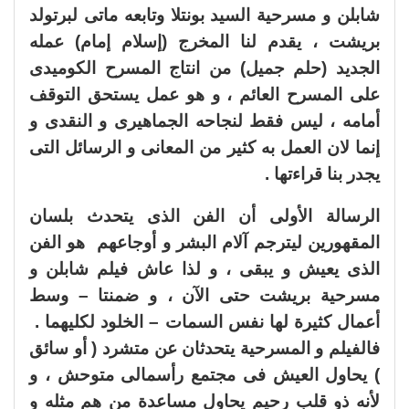
شابلن و مسرحية السيد بونتلا وتابعه ماتى لبرتولد
بريشت ، يقدم لنا المخرج (إسلام إمام) عمله
الجديد (حلم جميل) من انتاج المسرح الكوميدى
على المسرح العائم ، و هو عمل يستحق التوقف
أمامه ، ليس فقط لنجاحه الجماهيرى و النقدى و
إنما لان العمل به كثير من المعانى و الرسائل التى
يجدر بنا قراءتها .
الرسالة الأولى أن الفن الذى يتحدث بلسان
المقهورين ليترجم آلام البشر و أوجاعهم هو الفن
الذى يعيش و يبقى ، و لذا عاش فيلم شابلن و
مسرحية بريشت حتى الآن ، و ضمنتا – وسط
أعمال كثيرة لها نفس السمات – الخلود لكليهما .
فالفيلم و المسرحية يتحدثان عن متشرد ( أو سائق
) يحاول العيش فى مجتمع رأسمالى متوحش ، و
لأنه ذو قلب رحيم يحاول مساعدة من هم مثله و