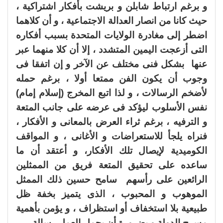
و برغم ارتباط شابلن و بريشت بأفكار اشتراكية ،
حيث كانا من انصار العدالة الاجتماعية ، و أن كلاهما
اضطر إلى مغادرة الولايات المتحدة بسبب أفكاره
التى أزعجت اليمين المتشدد ، إلا أن كلا منهما عبر
عنها بشكل فنى مختلف عن الآخر و إن اتفقا فى
وجوب أن يكون الفن ممتعا أولا ، برغم حمله
لأضخم الرسالات ، و لذا اتبع المخرج (إسلام إمام)
نفس الأسلوب ليؤكد فى عرضه على جانب المتعة
و الترفيه ، برغم ثراء العرض بالمعانى و الأفكار ،
فنراه يلجأ للاستعراضات و الأغانى ، و المواقف
الكوميدية لإيصال تلك الأفكار، و أعتقد أن ما
ساعده على تحقيق المتعة فريق من الممثلين
الرائعين على رأسهم سامح حسين ذلك الممثل
الموهوب و المحبوب ، الذى يتميز بخفة ظل
طبيعية بلا استخفاف أو استظراف ، و يؤمن بأهمية
مسرح الدولة و بضرورة أن يحمل العمل رسالة .