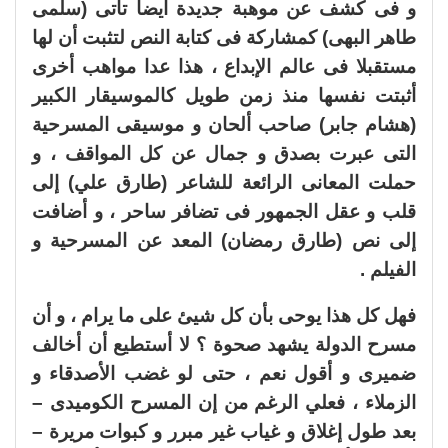
و فى كشف عن موهبة جديدة أيضا تأتى (سلمى
طاهر البهى) كمشاركة فى كتابة النص لتثبت أن لها
مستقبلا فى عالم الإبداع ، هذا عدا مواهب أخرى
أثبتت نفسها منذ زمن طويل كالموسيقار الكبير
(هشام جابر) صاحب ألحان و موسيقى المسرحية
التى عبرت بصدق و جمال عن كل المواقف ، و
حملت المعانى الرائعة للشاعر (طارق علي) إلى
قلب و عقل الجمهور فى تضافر ساحر ، و أضافت
إلى نص (طارق رمضان) المعد عن المسرحية و
الفيلم .
فهل كل هذا يوحى بأن كل شيئ على ما يرام ، و أن
مسرح الدولة يشهد صحوة ؟ لا أستطيع أن أخالف
ضميرى و أقول نعم ، حتى لو غضب الأصدقاء و
الزملاء ، فعلي الرغم من إن المسرح الكوميدى –
بعد طول إغلاق و غياب غير مبرر و كبوات مريرة –