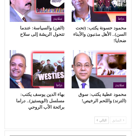
دراما
سلايدر
محمود حسونة يكتب: (تحت
(الفن) والسياسة: عندما
السن).. الأهل مذنبون والأبناء
تتحول الريشة إلى سلاح
ضحايا!
سلايدر
دراما
محمود عطية يكتب: سوق
بهاء الدين يوسف يكتب:
(الترند) واللحم الرخيص!
مسلسل (الويستيز).. دراما
برائحة الأب الروحي
السابق
التالي