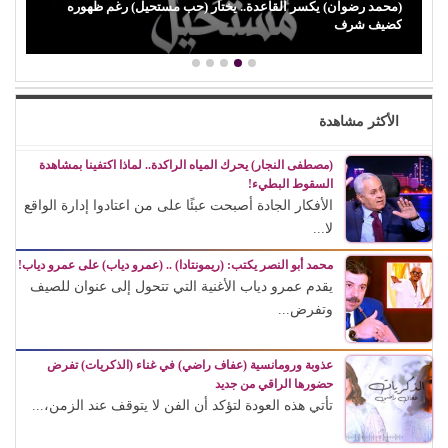
(محمد رضوان) يكسر القاعدة.. يختار (حب مستحيل) رغم ظهوره
كضيف شرف
الأكثر مشاهدة
(مصطفى النجار) يحرك المياه الراكدة.. لماذا اكتفينا بمشاهدة
السقوط البطيء!
الأفكار الجادة أصبحت عبئًا على من اعتادوا إدارة الواقع
لا...
محمد أبو النصر يكتب: (ريمونتادا) .. (عمرو دياب) على عمرو دياب!
يقدم عمرو دياب الأغنية التي تتحول إلى عنوان للصيف
وتفرض...
عذوبة ورومانسية (عفاف راضي) في غناء (الذكريات) تفرض
حضورها الراقي من جديد
تأتي هذه العودة لتؤكد أن الفن لا يتوقف عند الزمن،...