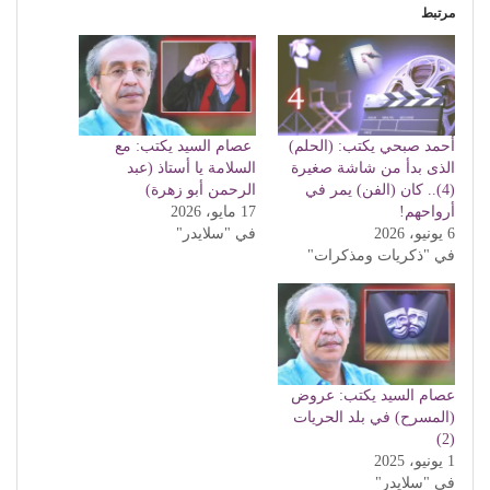
مرتبط
أحمد صبحي يكتب: (الحلم)
عصام السيد يكتب: مع
الذى بدأ من شاشة صغيرة
السلامة يا أستاذ (عبد
(4).. كان (الفن) يمر في
الرحمن أبو زهرة)
أرواحهم!
17 مايو، 2026
6 يونيو، 2026
في "سلايدر"
في "ذكريات ومذكرات"
عصام السيد يكتب: عروض
(المسرح) في بلد الحريات
(2)
1 يونيو، 2025
في "سلايدر"