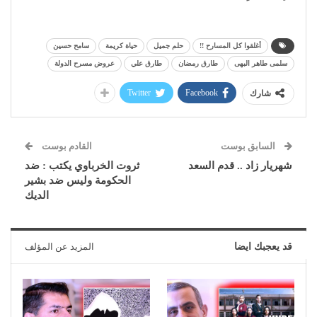
أغلقوا كل المسارح !!
حلم جميل
حياة كريمة
سامح حسين
سلمى طاهر البهى
طارق رمضان
طارق علي
عروض مسرح الدولة
Twitter
Facebook
شارك
السابق بوست
القادم بوست
شهريار زاد .. قدم السعد
ثروت الخرباوي يكتب : ضد
الحكومة وليس ضد بشير
الديك
قد يعجبك ايضا
المزيد عن المؤلف