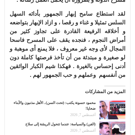
لقد استطاع سامح إبهار الجمهور بأدائه السهل
السلس تمثيلا و غناء و رقصا ، و ازاد الإبهار بتواضعه
و أخلاقه الرفيعة القادرة على تجاوز كثير من
أمراض النجوم ، فنجده يقف على المسرح فاسحا
المجال لأى وجه غير معروف ، فلا يمنع أى موهبة و
لو صغيرة و مبتدئة من أن تأخذ فرصتها كاملة دون
أدنى إحساس بالغيرة . فهكذا شيم الكبار الواثقين
من أنفسهم وعملهم و حب الجمهور لهم .
المزيد من المشاركات
محمود حسونة يكتب: (تحت السن).. الأهل مذنبون والأبناء
ضحايا!
أغسطس 7, 2026
(الفن) والسياسة: عندما تتحول الريشة إلى سلاح
أغسطس 7, 2026