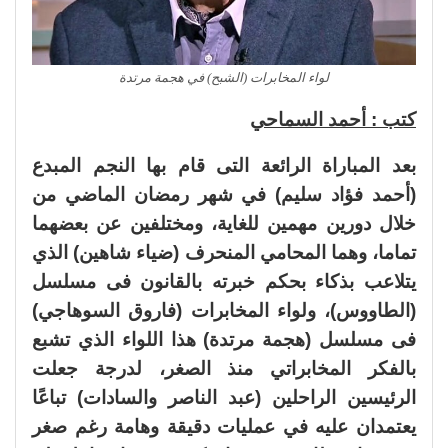
لواء المخابرات (الشبح) في هجمة مرتدة
كتب : أحمد السماحي
بعد المباراة الرائعة التى قام بها النجم المبدع
(أحمد فؤاد سليم) في شهر رمضان الماضي من
خلال دورين مهمين للغاية، ومختلفين عن بعضهما
تماما، وهما المحامي المنحرف (ضياء شاهين) الذي
يتلاعب بذكاء بحكم خبرته بالقانون فى مسلسل
(الطاووس)، ولواء المخابرات (فاروق السوهاجي)
فى مسلسل (هجمة مرتدة) هذا اللواء الذي تشبع
بالفكر المخابراتي منذ الصغر، لدرجة جعلت
الرئيسين الراحلين (عبد الناصر والسادات) تباعًا
يعتمدان عليه في عمليات دقيقة وهامة رغم صغر