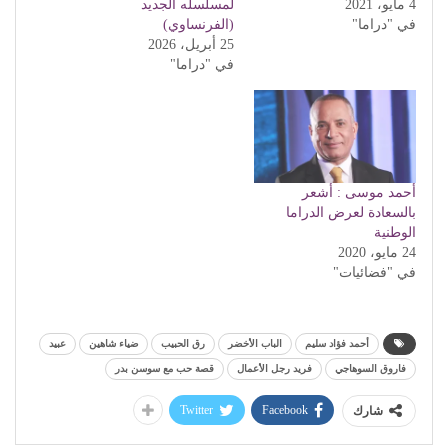
4 مايو، 2021
لمسلسله الجديد
في "دراما"
(الفرنساوي)
25 أبريل، 2026
في "دراما"
أحمد موسى : أشعر
بالسعادة لعرض الدراما
الوطنية
24 مايو، 2020
في "فضائيات"
أحمد فؤاد سليم
الباب الأخضر
رق الحبيب
ضياء شاهين
عبيد
فاروق السوهاجي
فريد رجل الأعمال
قصة حب مع سوسن بدر
Twitter
Facebook
شارك