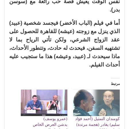
نفس الوقت يعيش قصة حب رائعة مع (سوسن
بدر).
أما في فيلم (الباب الأخضر) فيجسد شخصية (عبيد)
الذي ينزل مع زوجته (عيشه) للقاهرة للحصول على
عقد الزواج الشرعي، ولكن تأتي الرياح بما لا
تشتهيه السفن، فيحدث له حادث، وتتطور الأحداث،
ماذا سيحدث لـ (عبيد، وعيشه) هذا ما ستجيب عليه
أحداث الفيلم.
مرتبط
كومندان التمثيل (أحمد فؤاد
(عمرو يوسف)
سليم) يغادر (هجمة مرتدة)
يدشن العرض الخاص