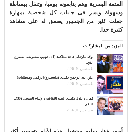
المتعة البصرية وهم يتابعونه يوميا، وتنقل ببساطة
وسهولة ويسر فى جلباب كل شخصية بمهارة
جعلت كثير من الجمهور يصفق له على مشاهد
كثيرة جدا.
المزيد من المشاركات
أولاد حارتنا.. إعادة محاكمة (1) .. نجيب محفوظ.. العبقري
الذي…
أغسطس 10, 2026
علي عبد الرحمن يكتب: (ماسبيرو) الرقمي ومتطلباته!
أغسطس 10, 2026
كمال زغلول يكتب: البنية الثقافية والإبداع الشعبي (30)..
شاعر…
أغسطس 10, 2026
أحمد فؤاد سليم مشغول هذه الأيام بتجسيد أكثر