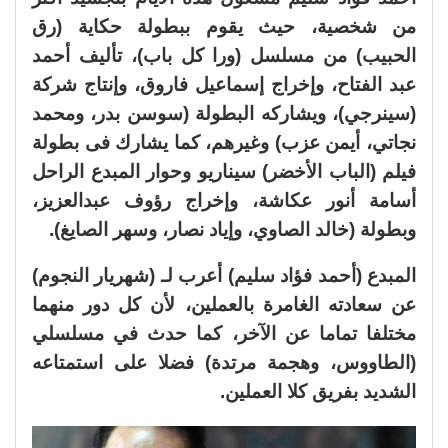
من شخصية، حيث يقوم ببطولة حكاية (رق
الحبيب) من مسلسل (ورا كل باب)، تأليف أحمد
عبد الفتاح، وإخراج إسماعيل فاروق، وإنتاج شركة
(سينرجي)، ويشاركه البطولة (سوسن بدر، ومحمد
نجاتي، أيمن عزب) وغيرهم، كما يشارك فى بطولة
فيلم (الباب الأخضر) سيناريو وحوار المبدع الراحل
أسامة أنور عكاشة، وإخراج رؤوف عبدالعزيز،
وبطولة (خالد الصاوي، وإياد نصار، وسهر الصايغ).
المبدع (أحمد فؤاد سليم) أعرب لـ (شهريار النجوم)
عن سعادته الغامرة بالعملين، لأن كل دور منهما
مختلفا تماما عن الآخر، كما حدث في مسلسلي
(الطاووس، وهجمة مرتدة) فضلا على استمتاعه
الشديد بفريق كلا العملين.