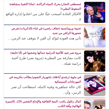
(مصطفى النجار) يحرك المياه الراكدة.. لماذا اكتفينا بمشاهدة
السقوط البطيء!
الأفكار الجادة أصبحت عبئًا على من اعتادوا إدارة الواقع
لا...
عذوبة ورومانسية (عفاف راضي) في غناء (الذكريات) تفرض
حضورها الراقي من جديد
تأتي هذه العودة لتؤكد أن الفن لا يتوقف عند الزمن،...
مروة نصر تعيد للأغنية الدرامية جمالها وشجنها في (أنا خايفة)
كانت مجازفة من المطربة (مروة نصر) طرح أغنية
درامية ثقيلة...
في مئوية (رشدي أباظة)، (شهريار النجوم) يطالب بتكريمه في
المهرجانات السينمائية
كان حالة جماهيرية وفنية كاملة، استطاعت أن تعبر
الزمن، وأن...
كمال زغلول يكتب: البنية الثقافية والإبداع الشعبي (29).. (السيرة
الهلالية) وآفة الكذب