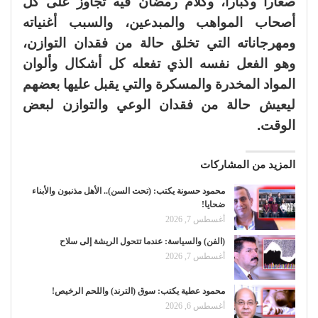
صغاراً وكباراً، وكلام رمضان فيه تجاوز على كل
أصحاب المواهب والمبدعين، والسبب أغنياته
ومهرجاناته التي تخلق حالة من فقدان التوازن،
وهو الفعل نفسه الذي تفعله كل أشكال وألوان
المواد المخدرة والمسكرة والتي يقبل عليها بعضهم
ليعيش حالة من فقدان الوعي والتوازن لبعض
الوقت.
المزيد من المشاركات
محمود حسونة يكتب: (تحت السن).. الأهل مذنبون والأبناء
ضحايا!
أغسطس 7, 2026
(الفن) والسياسة: عندما تتحول الريشة إلى سلاح
أغسطس 7, 2026
محمود عطية يكتب: سوق (الترند) واللحم الرخيص!
أغسطس 6, 2026