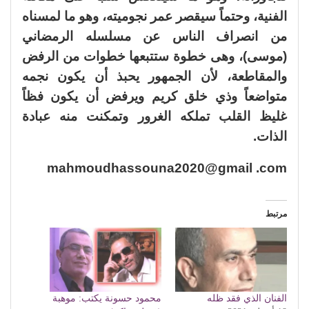
الفنية، وحتماً سيقصر عمر نجوميته، وهو ما لمسناه
من انصراف الناس عن مسلسله الرمضاني
(موسى)، وهى خطوة ستتبعها خطوات من الرفض
والمقاطعة، لأن الجمهور يحبذ أن يكون نجمه
متواضعاً وذي خلق كريم ويرفض أن يكون فظاً
غليظ القلب تملكه الغرور وتمكنت منه عبادة
الذات.
mahmoudhassouna2020@gmail .com
مرتبط
الفنان الذي فقد ظله
محمود حسونة يكتب: موهبة