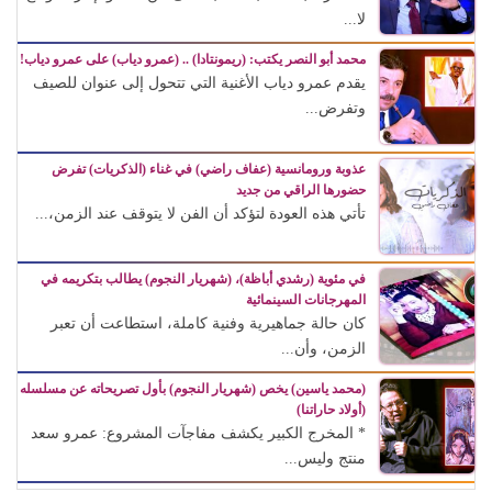
لا...
محمد أبو النصر يكتب: (ريمونتادا) .. (عمرو دياب) على عمرو دياب!
يقدم عمرو دياب الأغنية التي تتحول إلى عنوان للصيف
وتفرض...
عذوبة ورومانسية (عفاف راضي) في غناء (الذكريات) تفرض
حضورها الراقي من جديد
تأتي هذه العودة لتؤكد أن الفن لا يتوقف عند الزمن،...
في مئوية (رشدي أباظة)، (شهريار النجوم) يطالب بتكريمه في
المهرجانات السينمائية
كان حالة جماهيرية وفنية كاملة، استطاعت أن تعبر
الزمن، وأن...
(محمد ياسين) يخص (شهريار النجوم) بأول تصريحاته عن مسلسله
(أولاد حاراتنا)
* المخرج الكبير يكشف مفاجآت المشروع: عمرو سعد
منتج وليس...