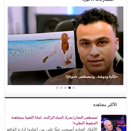
حكاية ودوشة.. و(مصطفى حدوتة)!
الأكثر مشاهدة
(مصطفى النجار) يحرك المياه الراكدة.. لماذا اكتفينا بمشاهدة
السقوط البطيء!
الأفكار الجادة أصبحت عبئًا على من اعتادوا إدارة الواقع