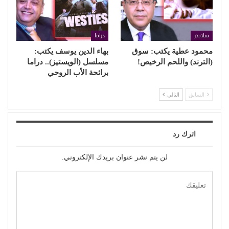
سلايدر
دراما
محمود عطية يكتب: سوق
بهاء الدين يوسف يكتب:
(الترند) واللحم الرخيص!
مسلسل (الويستيز).. دراما
برائحة الأب الروحي
السابق
التالي
اترك رد
لن يتم نشر عنوان بريدك الإلكتروني.