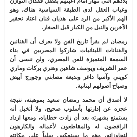
بلادهم التي تنهار أمام أعينهم بفضل فقدان التوازن
وغياب العقل لدى الطبقة السياسية هناك، وهو
الهم الأكبر من الرد على هذيان فنان اعتاد تحقير
الآخرين والنيل من الكبار قبل الصغار.
رمضان لم يقرأ تاريخ الفن ولا يعرف أن الفنانين
والفنانات اللبنانيات شاركوا المصريين في بناء
السمعة المتميزة للفن المصري، ولن ننسى أن
عمر الشريف ويوسف شاهين وهنري بركات وماري
كويني وآسيا داغر وبديعة مصابني وجورج أبيض
وصباح أصولهم لبنانية.
لا أصدق أن محمد رمضان سعيد بموهبته، نتيجة
عجزه عن إدارتها بأسلوب صحيح، ولا أتخيل أنه
يستمتع بشهرته بعد أن زادت خطاياه، ومعها ازداد
الرافضون له والمقاطعون لأعماله والكارهون
لتجاوزاته، وهو ما سينعكس سلباً على مكانته