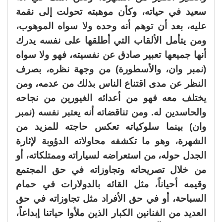
سعيد في حياته، وكأن موهبته تحولت إلى نقمة
عليه، بعد أن توهم أنه وحده ولا سواه الموهوب،
ومن يتأمل الألقاب التي أطلقها على نفسه يدرك
أنها جميعها تعبير صادق عن نفسيته، فهو ولا سواه
(نمبر وان، والأسطورة) من وجهة نظره، بصرف
النظر عن مدى اقتناع الناس بذلك من عدمه، ومن
يختلف معه فهو من أعدائه الغيورين من نجاحه
والحاسدين له. ومن تناقضاته أنه يعتبر نفسه (نمبر
وان) بينما سلوكياته تعكس حاجته للمزيد من
الشهرة، وهو ما تكشفه محاولاته الدؤوبة لإثارة
الجدل حوله، من استعراضه لسياراته وممتلكاته، أو
من خلال تصريحاته وتجاوزاته في حق المجتمع
وقيمه أحياناً، مثل القائه بالدولارات في حمام
السباحة، أو في حق الأفراد مثل تجاوزاته في حق
العديد من الفنانين الكبار الذين ملأوا حياتنا إبداعاً،