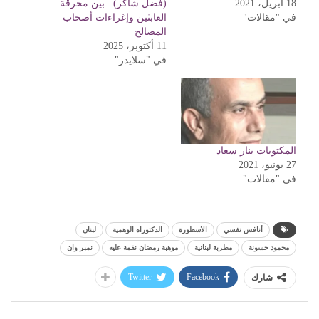
18 أبريل، 2021
(فضل شاكر).. بين محرقة
في "مقالات"
العابثين وإغراءات أصحاب
المصالح
11 أكتوبر، 2025
في "سلايدر"
المكتويات بنار سعاد
27 يونيو، 2021
في "مقالات"
أنافس نفسي
الأسطورة
الدكتوراه الوهمية
لبنان
محمود حسونة
مطربة لبنانية
موهبة رمضان نقمة عليه
نمبر وان
Twitter
Facebook
شارك