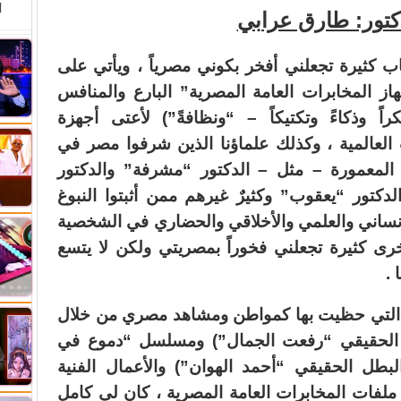
ا
دكتور: طارق عرابي
ب كثيرة تجعلني أفخر بكوني مصرياً ، ويأتي على
از المخابرات العامة المصرية” البارع والمنافس
راً وذكاءً وتكتيكاً – “ونظافةً”) لأعتى أجهزة
 العالمية ، وكذلك علماؤنا الذين شرفوا مصر في
المعمورة – مثل – الدكتور “مشرفة” والدكتور
لدكتور “يعقوب” وكثيرٌ غيرهم ممن أثبتوا النبوغ
لإنساني والعلمي والأخلاقي والحضاري في الشخصية
رى كثيرة تجعلني فخوراً بمصريتي ولكن لا يتسع
 .
ة التي حظيت بها كمواطن ومشاهد مصري من خلال
الحقيقي “رفعت الجمال”) ومسلسل “دموع في
طل الحقيقي “أحمد الهوان”) والأعمال الفنية
ملفات المخابرات العامة المصرية ، كان لي كامل