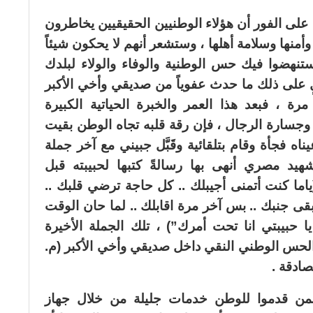
على الفور أن هؤلاء الوطنيين الحقيقيين يخاطرون
نها وسلامة أهلها ، وستشعر أنهم لا يحكون شيئاً
تنهضوا فيك حس الوطنية والوفاء والولاء لبلدك
ٍ على ذلك ما حدث عفوياً من صديقي وأخي الأكبر
ة ، فبعد هذا العمر والخبرة الحياتية الكبيرة
وجسارة الرجال ، فإن رقة قلبه تجاه الوطن بقيت
اه فجأة وقام بتلقائية وقَبَّل جبيني مع آخر جملة
يد مصري أنهى بها رسالةً كتبها لحبيبته قبل
ياما كنت أتمنى أجيبلك .. كل حاجة ترضي قلبك ..
بقى جنبك .. بس آخر مرة اقابلك .. لما حان الوقت
حبيبتي انا تحت أمرك”) ، تلك الجملة الأخيرة
حس الوطني النقي داخل صديقي وأخي الأكبر (م.
 الصادقة .
ممن قدموا للوطن خدمات جليلة من خلال جهاز