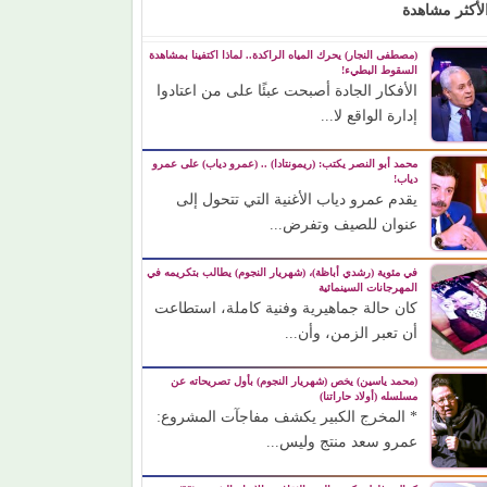
لأكثر مشاهدة
(مصطفى النجار) يحرك المياه الراكدة.. لماذا اكتفينا بمشاهدة
السقوط البطيء!
الأفكار الجادة أصبحت عبئًا على من اعتادوا
إدارة الواقع لا...
محمد أبو النصر يكتب: (ريمونتادا) .. (عمرو دياب) على عمرو
دياب!
يقدم عمرو دياب الأغنية التي تتحول إلى
عنوان للصيف وتفرض...
في مئوية (رشدي أباظة)، (شهريار النجوم) يطالب بتكريمه في
المهرجانات السينمائية
كان حالة جماهيرية وفنية كاملة، استطاعت
أن تعبر الزمن، وأن...
(محمد ياسين) يخص (شهريار النجوم) بأول تصريحاته عن
مسلسله (أولاد حاراتنا)
* المخرج الكبير يكشف مفاجآت المشروع:
عمرو سعد منتج وليس...