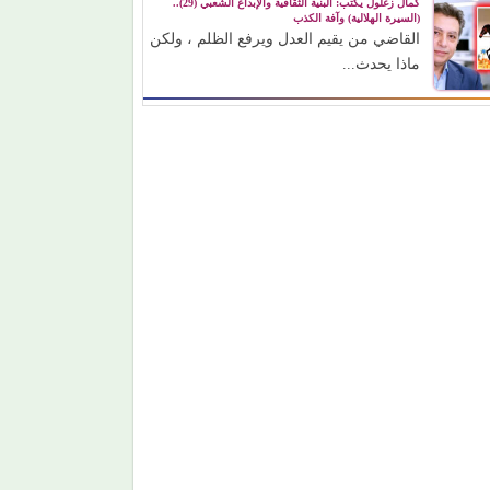
كمال زغلول يكتب: البنية الثقافية والإبداع الشعبي (29)..
(السيرة الهلالية) وآفة الكذب
القاضي من يقيم العدل ويرفع الظلم ، ولكن
ماذا يحدث...