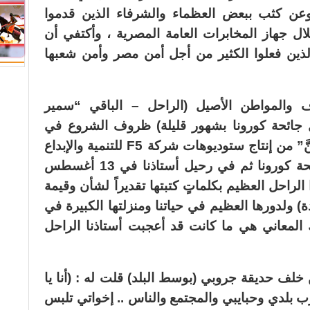
عن كثب ببعض العظماء والشرفاء الذين قدموا
 جهاز المخابرات العامة المصرية ، وأكتفي أن
الذين فعلوا الكثير من أجل أمن مصر وأمن شعبها
ف والمواطن الأصيل (الراحل – الباقي “سمير
ل جائحة كورونا بشهور قليلة) ظروف الشروع في
عمل غنائي وطني بعنوان “الله على هُنَّ” من إنتاج ستوديوهات شركة F5 للتنمية والإبداع
الإعلامي ، ولكن القدر (متمثلاً في جائحة كورونا ثم في رحيل أستاذنا في 13 أغسطس
الراحل العظيم بكلماتٍ كتبتها تقديراً لشأن وقيمة
دة) ولدورها العظيم في حياتنا ومنزلتها الكبيرة في
المعاني هي ما كانت قد أعجبت أستاذنا الراحل
خلف حديقة جروبي (بوسط البلد) قلت له : (أنا يا
ب بلدي وحبايبي والمجتمع والناس .. إخواتي تلبس