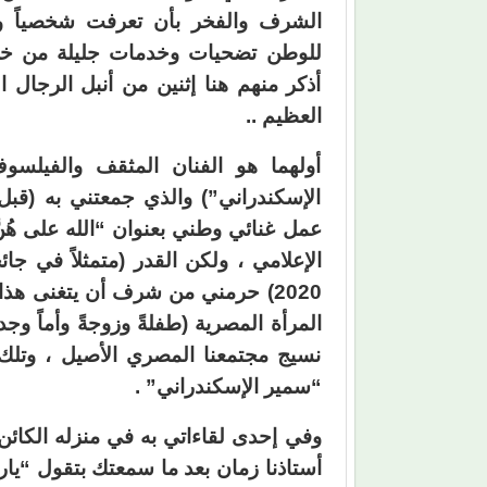
الشرف والفخر بأن تعرفت شخصياً و
للوطن تضحيات وخدمات جليلة من خلال
أذكر منهم هنا إثنين من أنبل الرجال 
العظيم ..
أولهما هو الفنان المثقف والفيلسو
الإسكندراني”) والذي جمعتني به (قب
2020) حرمني من شرف أن يتغنى هذا 
المرأة المصرية (طفلةً وزوجةً وأماً وج
نسيج مجتمعنا المصري الأصيل ، وتلك 
“سمير الإسكندراني” .
وفي إحدى لقاءاتي به في منزله الكائن 
أستاذنا زمان بعد ما سمعتك بتقول “يار