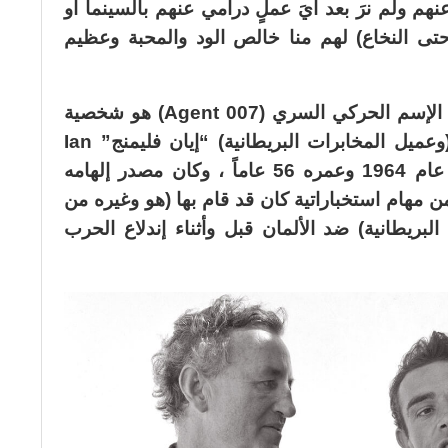
هم ولم نرَ بعد أيَ عملٍ درامي عنهم بالسينما أو
(حتى النخاع) لهم منا خالص الود والمحبة وعظيم
“جيمس بوند” James Bond صاحب الإسم الحركي السري (007 Agent) هو شخصية
استوحاها وابتكرها الصحفي والكاتب (وعميل المخابرات البريطانية) “إيان فليمنج” Ian
Fleming الذي وُلد عام 1908 ومات عام 1964 وعمره 56 عاماً ، وكان مصدر إلهامه
 مهام استخباراتية كان قد قام بها (هو وغيره من
لبريطانية) ضد الألمان قبل وأثناء إندلاع الحرب