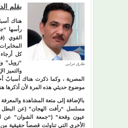
بقلم ال
هناك أسبا
رأسها “جه
القوي (فك
المخابرات
كل أرجاء 
“زويل” وا
طارق عرابي
والتميز ا
المصرية ، وكما ذكرت هناك أسبابٌ أخ
موضوع حديثي هذه المرة لأن أذكرها هنا
بالإضافة إلى متعة المشاهدة والمعرف
مسلسل “رأفت الهجان” (عن البطل 
عيون وقحة” (“جمعة الشوان” عن الب
الأخرى التي تناولت قصصاً حقيقية من 