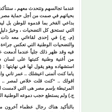
عندما تجالسهم وتتحدث معهم ، ستتأكد 
بحياتهم في صمت من أجل حماية مصر وأم
بداعي الفخر بما قدموه للوطن بل ليس
التي تستحق كل التضحيات ، وخيرُ دليل
(م. ج.) في إحدى لقاءاتي معه ذات مر
والتضحيات الوطنية التي تعكس جراءة 
فيه وقد ظهر ذلك جلياً عندما أدمعت عين
من أغنية وطنية كتبتها على لسان شه
استشهاده وهو يقول لها في نهايتها : (
ياما كنت أتمنى اعيشلك .. عمر تاني وا
اقولك .. “كنت قلت خلاص لمصر .. يا 
المرتبطة بإسم مصر هى التي لامست ال
ج.) ولم يستطع حجب دموعه الوطنية
بالتأكيد هناك رجال عظماء آخرون 