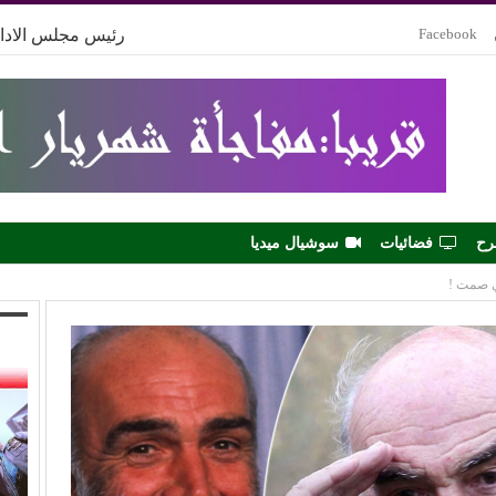
Facebook
رئيس مجلس الادار
رح
فضائيات
سوشيال ميديا
ي صمت !