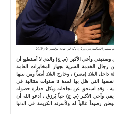
ير الاسكندراني وزيارتي له في نهاية نوفمبر عام 2019
ي وصديقي وأخي الأكبر (م. ج) والذي لا أستطيع أن
بين رجال الخدمة السرية بجهاز المخابرات العامة
داخل البلاد (مصر) ، وخارج البلاد أيضاً ومن بينها
“الدنمارك” و”سويسرا” و”إسرائيل” نفسها التي ظل بها لمدة 3 سنوات متتالية في
ية ، وقد استحق عن نجاحاته وبكل جدارة حصوله
وأخي الأكبر (م. ج) حياً يُرزق ، أدعو الله أن
ن رصيداً غالياً له ولأسرته الكريمة في الدنيا