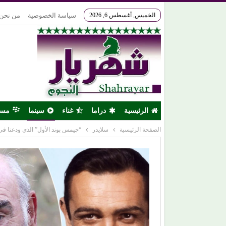
الخميس, أغسطس 6, 2026
سياسة الخصوصية
من نحن
الرئيسية
دراما
غناء
سينما
مس
الصفحة الرئيسية
سلايدر
“جيمس بوند الأول” الذي ودعنا ف