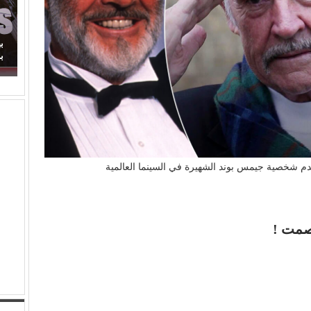
ماذا اكتفينا
بهاء الدين يوسف يكتب: مسلسل (الويستيز).. دراما
برائحة الأب الروحي
م شخصية جيمس بوند الشهيرة في السينما العالمية
صمت !