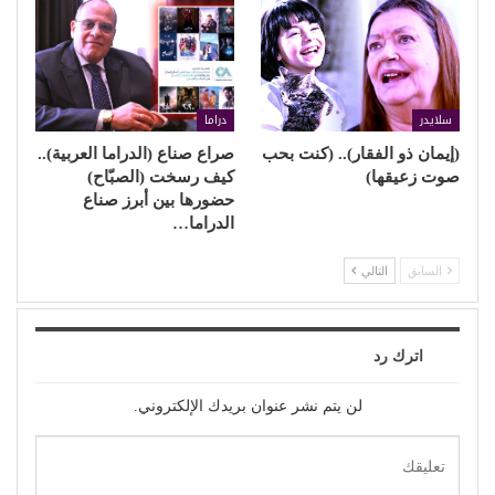
سلايدر
دراما
(إيمان ذو الفقار).. (كنت بحب
صراع صناع (الدراما العربية)..
صوت زعيقها)
كيف رسخت (الصبّاح)
حضورها بين أبرز صناع
الدراما…
السابق
التالي
اترك رد
لن يتم نشر عنوان بريدك الإلكتروني.