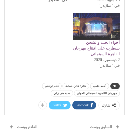
في "سلايدر"
أجواء الحب والشجن
سيطرت على افتتاح مهرجان
القاهرة السينمائي
2 ديسمبر، 2020
في "سلايدر"
أحمد حلمى
جائزة فاتن حمامة
فيلم توثيقي
مهرجان القاهرة السينمائي الدولي
هدية منى زكي
Twitter
Facebook
شارك
السابق بوست
القادم بوست