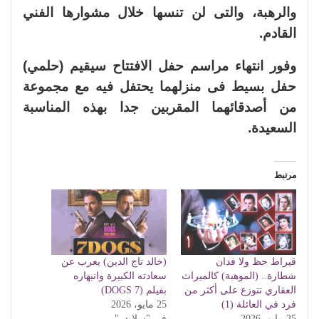
والرهبة، والتى لن تنسها خلال مشوارها الفني
القادم.
وفور انتهاء مراسم حفل الافتتاح سيقيم (حلمي)
حفل بسيط فى منزلهما يحتفل فيه مع مجموعة
من أصدقائهما المقربين جدا بهذه المناسبة
السعيدة.
مرتبط
قيراط حظ ولا فدان
(خالد تاج الدين) يعرب عن
شطارة.. (الموهبة) كالميراث
سعادته الكبيرة وانبهاره
العقاري تتوزع على أكثر من
بفيلم (7 DOGS)
فرد في العائلة (1)
25 مايو، 2026
25 مايو، 2026
في "سلايدر"