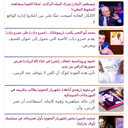
(مصطفى النجار) يحرك المياه الراكدة.. لماذا اكتفينا بمشاهدة
السقوط البطيء!
الأفكار الجادة أصبحت عبئًا على من اعتادوا إدارة الواقع
لا...
محمد أبو النصر يكتب: (ريمونتادا) .. (عمرو دياب) على عمرو دياب!
يقدم عمرو دياب الأغنية التي تتحول إلى عنوان للصيف
وتفرض...
عذوبة ورومانسية (عفاف راضي) في غناء (الذكريات) تفرض
حضورها الراقي من جديد
تأتي هذه العودة لتؤكد أن الفن لا يتوقف عند الزمن،...
في مئوية (رشدي أباظة)، (شهريار النجوم) يطالب بتكريمه في
المهرجانات السينمائية
كان حالة جماهيرية وفنية كاملة، استطاعت أن تعبر
الزمن، وأن...
(محمد ياسين) يخص (شهريار النجوم) بأول تصريحاته عن مسلسله
(أولاد حاراتنا)