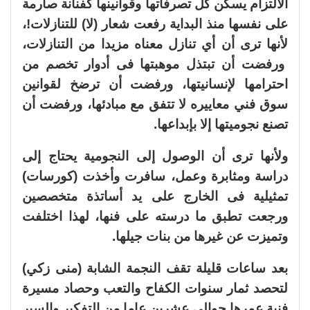
الالتزام يسكن كل تصرفاتها وقوانينها كفنانة صارمة
على نفسها منذ البداية رفعت شعار (لا) للتنازلات!،
لأنها ترى أن أي تنازل معناه مزيدا من التنازلات،
ورفضت أن تبتذل موهبتها فى أدوار تخصم من
احترامها لإنسانيتها، ورفضت أن ترضخ لقوانين
سوق فني معاييره لا تتفق مع مبادئها، ورفضت أن
تصنع نجوميتها إلا بإبداعها.
ولأنها ترى أن الوصول إلى النجومية يحتاج إلى
دراسة ومثابرة وعمل، سافرت وأخذت (كورسات)
تمثيلية فى الخارج على يد أساتذة متخصصين
ورجعت تطبق ما درسته على فنها، لهذا اختلفت
وتميزت عن غيرها من بنات جيلها.
بعد ساعات قليلة تقف النجمة الشابة (منى زكي)
لتحصد ثمار سنوات الكفاح والتعب وحصاد مسيرة
فنية عمرها حوالي عشرين عاما من التفكير والسير