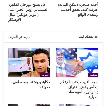
أحمد صبحي: (سكن البنات)
هل يصبح مهرجان القاهرة
يعرفك كيف تحقق أحلامك
السينمائي (وش الخير) على
وتتحدى الواقع
(انتوني هوبكنز) لينال
الأوسكار
قد يعجبك ايضا
المزيد عن المؤلف
سلايدر
سلايدر
أحمد الغريب يكتب: الإعلام
حكاية ودوشة.. و(مصطفى
الخاص يفضح اختراق
حدوتة)!
(إسرائيل) للمؤسسات
الدولية