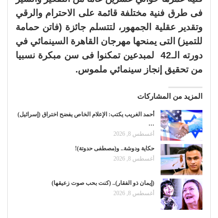
فى طرق فنية مختلفة قائمة على الاحترام والرقي
وتقدير عقلية الجمهور، لتتسلم جائزة (فاتن حمامة
للتميز) التى يمنحها مهرجان القاهرة السينمائي في
دورته الـ42 لمبدعين تمكنوا فى سن مبكرة نسبيا
من تحقيق إنجاز سينمائي ملموس.
المزيد من المشاركات
أحمد الغريب يكتب: الإعلام الخاص يفضح اختراق (إسرائيل)
…
أغسطس 8, 2026
حكاية ودوشة.. و(مصطفى حدوتة)!
أغسطس 8, 2026
(إيمان ذو الفقار).. (كنت بحب صوت زعيقها)
أغسطس 8, 2026