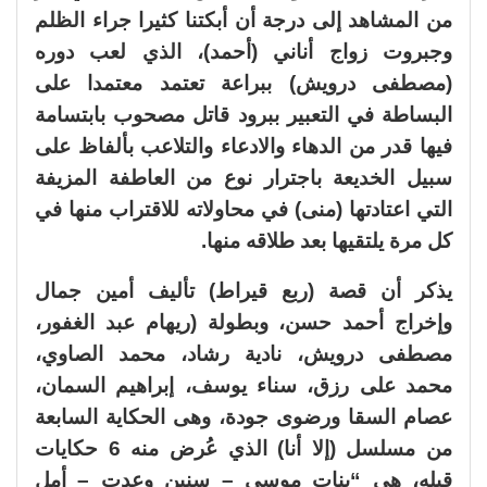
من المشاهد إلى درجة أن أبكتنا كثيرا جراء الظلم
وجبروت زواج أناني (أحمد)، الذي لعب دوره
(مصطفى درويش) ببراعة تعتمد معتمدا على
البساطة في التعبير ببرود قاتل مصحوب بابتسامة
فيها قدر من الدهاء والادعاء والتلاعب بألفاظ على
سبيل الخديعة باجترار نوع من العاطفة المزيفة
التي اعتادتها (منى) في محاولاته للاقتراب منها في
كل مرة يلتقيها بعد طلاقه منها.
يذكر أن قصة (ربع قيراط) تأليف أمين جمال
وإخراج أحمد حسن، وبطولة (ريهام عبد الغفور،
مصطفى درويش، نادية رشاد، محمد الصاوي،
محمد على رزق، سناء يوسف، إبراهيم السمان،
عصام السقا ورضوى جودة، وهى الحكاية السابعة
من مسلسل (إلا أنا) الذي عُرض منه 6 حكايات
قبله، هى “بنات موسى – سنين وعدت – أمل