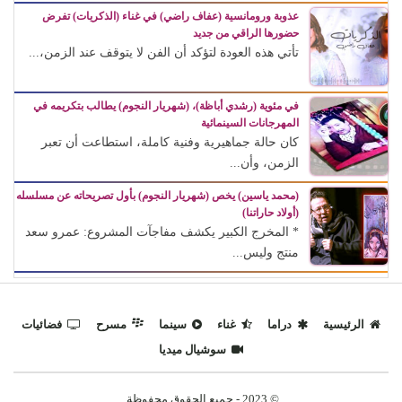
عذوبة ورومانسية (عفاف راضي) في غناء (الذكريات) تفرض
حضورها الراقي من جديد
تأتي هذه العودة لتؤكد أن الفن لا يتوقف عند الزمن،...
في مئوية (رشدي أباظة)، (شهريار النجوم) يطالب بتكريمه في
المهرجانات السينمائية
كان حالة جماهيرية وفنية كاملة، استطاعت أن تعبر
الزمن، وأن...
(محمد ياسين) يخص (شهريار النجوم) بأول تصريحاته عن مسلسله
(أولاد حاراتنا)
* المخرج الكبير يكشف مفاجآت المشروع: عمرو سعد
منتج وليس...
الرئيسية
دراما
غناء
سينما
مسرح
فضائيات
سوشيال ميديا
© 2023 - جميع الحقوق محفوظة.