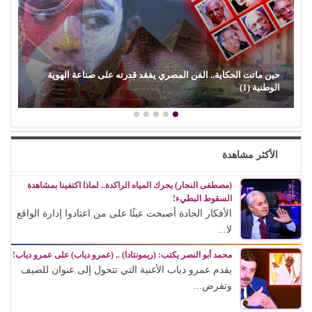
حين ماتت الحكاية.. الفن المصري يفقد قدرته على صناعة الهوية
الوطنية (1)
الأكثر مشاهدة
(مصطفى النجار) يحرك المياه الراكدة.. لماذا اكتفينا بمشاهدة
السقوط البطيء!
الأفكار الجادة أصبحت عبئًا على من اعتادوا إدارة الواقع
لا...
محمد أبو النصر يكتب: (ريمونتادا) .. (عمرو دياب) على عمرو دياب!
يقدم عمرو دياب الأغنية التي تتحول إلى عنوان للصيف
وتفرض...