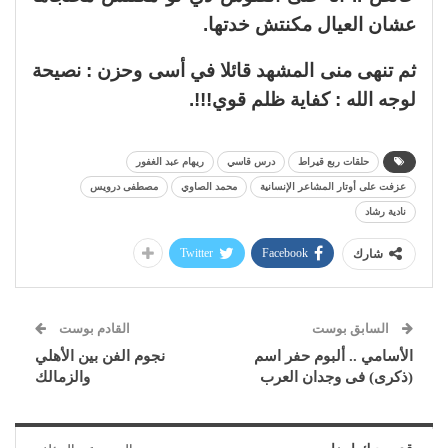
عشان العيال مكنتش خدتها.
ثم تنهى منى المشهد قائلا في أسى وحزن : نصيحة
لوجه الله : كفاية ظلم قوي!!!.
حلقات ربع قيراط
درس قاسي
ريهام عبد الغفور
عزفت على أوتار المشاعر الإنسانية
محمد الصاوي
مصطفى درويس
نادية رشاد
Twitter
Facebook
شارك
السابق بوست
القادم بوست
الأسامي .. ألبوم حفر اسم
نجوم الفن بين الأهلي
(ذكرى) فى وجدان العرب
والزمالك