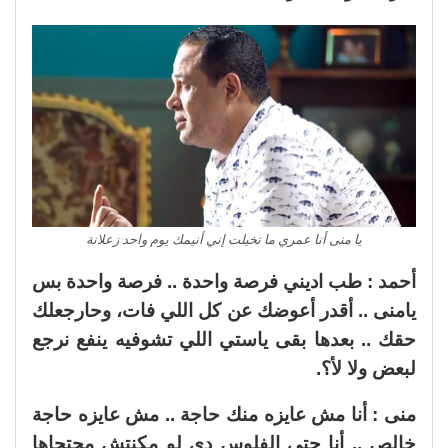
يا منى أنا عمري ما تخيلت إني أنيمك يوم واحد زعلانة
أحمد : طب اديني فرصة واحدة .. فرصة واحدة بس
يامنى .. أقدر أعوضك عن كل اللي فات، وحارجعلك
حقك .. بعدها بقى ياستي اللي تشوفيه ينفع نرجع
لبعض ولا لأ؟.
منى : أنا مش عايزه منك حاجة .. مش عايزه حاجة
خالص .. أنا حتى الفلوس دي لو مكنتش محتجاها