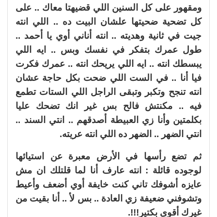
ومقهور على كل السنين اللي قضيهتا معاك .. على
كل تضحية ضحيتها علشان البيت ده .. اللي انته
جيت في ثانية وهديته .. انته أناني أوي يا أحمد ..
طول عمرك بتفكر في نفسك وبس .. ايه اللي
يبسطك انته .. ايه اللي يريحك انته .. عمرك فكرت
فيا أنا .. في الست اللي ضحت بكل حاجة عشان
انته تنجح وتكبر وتبقى الراجل اللي الستات تطمع
فيه .. مكنتش فالح بس غير انك تضحك عليا
بكلمتين وأنا زي العبيطة أصدقهم .. انتي السند ..
انتي الضهر .. الضهر ده اللي انته عريته.
ثم تضع رأسها في الأرض معبرة عن استيائها
لوجوده قائلة : انته عارف أنا لما قلتلك ان مش
عايزه أشوفك تاني كنت خايفة أوي أضعف وأعيط
وتشوفني ضعيفة زي العادة .. بس لأ .. أنا بقيت من
غيرك أقوى بكتير!!!.