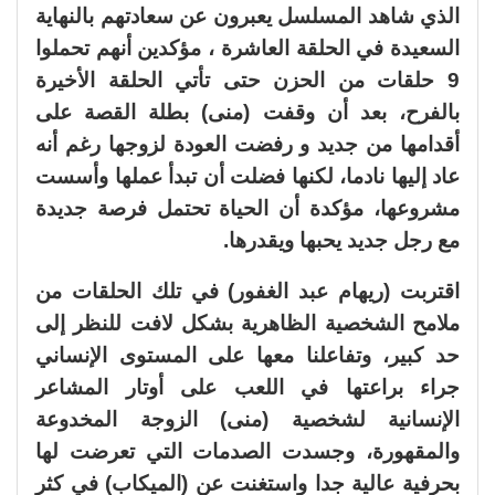
الذي شاهد المسلسل يعبرون عن سعادتهم بالنهاية
السعيدة في الحلقة العاشرة ، مؤكدين أنهم تحملوا
9 حلقات من الحزن حتى تأتي الحلقة الأخيرة
بالفرح، بعد أن وقفت (منى) بطلة القصة على
أقدامها من جديد و رفضت العودة لزوجها رغم أنه
عاد إليها نادما، لكنها فضلت أن تبدأ عملها وأسست
مشروعها، مؤكدة أن الحياة تحتمل فرصة جديدة
مع رجل جديد يحبها ويقدرها.
اقتربت (ريهام عبد الغفور) في تلك الحلقات من
ملامح الشخصية الظاهرية بشكل لافت للنظر إلى
حد كبير، وتفاعلنا معها على المستوى الإنساني
جراء براعتها في اللعب على أوتار المشاعر
الإنسانية لشخصية (منى) الزوجة المخدوعة
والمقهورة، وجسدت الصدمات التي تعرضت لها
بحرفية عالية جدا واستغنت عن (الميكاب) في كثر