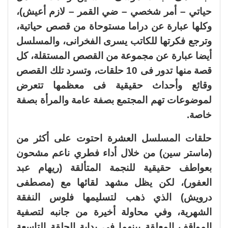
حياتي – أمر شخصي – ضي القمر – لازم أعيش)،
وكلها عبارة عن دراما مستوحاة من قصص حياتية،
وترجع فكرتها للكاتب يسرى الفخرانى، والمسلسل
أيضا عبارة عن مجموعة من القصص المستقلة، كل
قصة منها تدور فى 10 حلقات، وتسرد تلك القصص
وقائع وأحداث حقيقية فى معظمها تتعرض
لموضوعات تهم المجتمع بصفة عامة والمرأة بصفة
خاصة.
حلقات المسلسل العشرة احتوت على أكثر من
(ماستر سين) من خلال أداء فطري ناعم مشحون
بعواطف حقيقية للنجمة المتألقة (ريهام عبد
العفور)، لكن يظل مشهد لقائها مع (مصطفى
درويش) الذي ذهب لتسليمها فلوس النفقة
الشهرية، وفي محاولة أخيرة من جانبه لتصفية
المواقف المعلقة بينهما في بداية الحلقة التاسعة