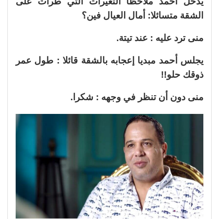
يدخل أحمد ملاحظا التغيرات التي طرأت على
الشقة متسائلا: أمال العيال فين؟
منى ترد عليه : عند تيتة.
يجلس أحمد مبديا إعجابه بالشقة قائلا : طول عمر
ذوقك حلو!!
منى دون أن تنظر في وجهه : شكرا.