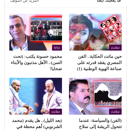
قد يعجبك ايضا
المزيد عن المؤلف
سلايدر
دراما
حين ماتت الحكاية.. الفن
محمود حسونة يكتب: (تحت
المصري يفقد قدرته على
السن).. الأهل مذنبون والأبناء
صناعة الهوية الوطنية (1)
ضحايا!
سلايدر
سلايدر
(الفن) والسياسة: عندما
(بعد الليل).. هل يقدم (محمد
تتحول الريشة إلى سلاح
الشرنوبي) أهم محطة في