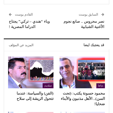
السابق بوست
القادم بوست
نصر محروس .. صانع نجوم
وباء “هندي – تركي” يجتاح
الأغنية الشبابية
الدراما المصرية !
قد يعجبك ايضا
المزيد عن المؤلف
دراما
سلايدر
محمود حسونة يكتب: (تحت
(الفن) والسياسة: عندما
السن).. الأهل مذنبون والأبناء
تتحول الريشة إلى سلاح
ضحايا!