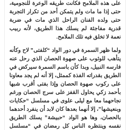
على هذه الملامح فكانت طريقه الوعرة للنجومية،
حتى إذا ما مات ولم يتمكن أحد من تكرار التجربة
حتى ولده الفنان الراحل الذي مات في ضربة
قدرية مفاجئة لم يسلك هذا الطريق، لأنه ربيب
نعمة لا تخلق فيه تلك الملامح.
ولما ظهر السمرة في دور الواد “كلفتى” لاح وكأنه
يتأهب للوثوب على صهوة الحصان الذي رحل عنه
فارسه النبيل، وبدا كأن باسم السمرة سيركض في
الطريق بقدراته الفذة كممثل، إلا أنه لم يجد معاونا
على ركوب صهوة الحصان وإذا بفتى أقرب شبها
بأحمد زكي يحاول القفز على سرج الحصان ورغم
نجاحهما معا مع ليلى علوى في مسلسل “حكايات
وبنعيشها”، إلا أنهما بعدها كان لابد أن ينفرد أحدهما
بالحصان، وها هو الواد “حبيشة” يسلك الطريق
نفسه وينتظره الناس كل رمضان في “مسلسل