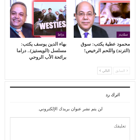
سلايدر
دراما
محمود عطية يكتب: سوق
بهاء الدين يوسف يكتب:
(الترند) واللحم الرخيص!
مسلسل (الويستيز).. دراما
برائحة الأب الروحي
السابق
التالي
اترك رد
لن يتم نشر عنوان بريدك الإلكتروني.