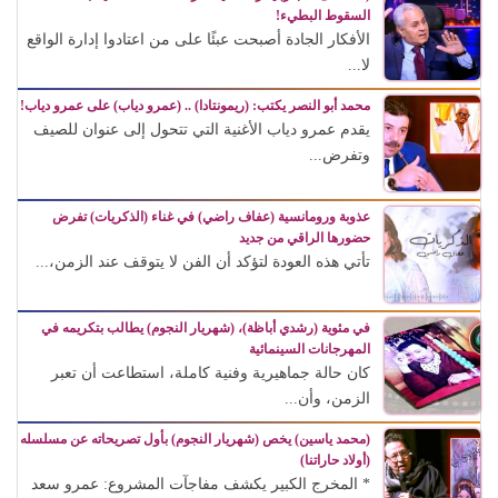
السقوط البطيء!
الأفكار الجادة أصبحت عبئًا على من اعتادوا إدارة الواقع
لا...
محمد أبو النصر يكتب: (ريمونتادا) .. (عمرو دياب) على عمرو دياب!
يقدم عمرو دياب الأغنية التي تتحول إلى عنوان للصيف
وتفرض...
عذوبة ورومانسية (عفاف راضي) في غناء (الذكريات) تفرض
حضورها الراقي من جديد
تأتي هذه العودة لتؤكد أن الفن لا يتوقف عند الزمن،...
في مئوية (رشدي أباظة)، (شهريار النجوم) يطالب بتكريمه في
المهرجانات السينمائية
كان حالة جماهيرية وفنية كاملة، استطاعت أن تعبر
الزمن، وأن...
(محمد ياسين) يخص (شهريار النجوم) بأول تصريحاته عن مسلسله
(أولاد حاراتنا)
* المخرج الكبير يكشف مفاجآت المشروع: عمرو سعد