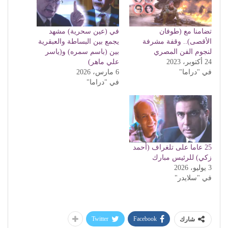
تضامنا مع (طوفان
في (عين سحرية) مشهد
الأقصى).. وقفة مشرفة
يجمع بين البساطة والعبقرية
لنجوم الفن المصري
بين (باسم سمره) و(ياسر
24 أكتوبر، 2023
علي ماهر)
في "دراما"
6 مارس، 2026
في "دراما"
25 عاما على تلغراف (أحمد
زكي) للرئيس مبارك
3 يوليو، 2026
في "سلايدر"
Twitter
Facebook
شارك