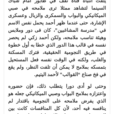
يلفت انتباه فتاة تقف في طابور أمام شباك
السينما لتشاهد ممثلا ترى ملامحه في صبي
الميكانيكي والبواب والسمكرى والزبال وعسكرى
الإشارة، حتى عندما ظهر أحمد يحمل نفس الاسم
في “مدرسة المشاغبين”، كان فى دور وملابس
وهيئة تناسب ملامحه، ولكن أحمد زكي لم يحصر
نفسه في قالب هذا الدور الذي خطا به أول خطوة
في طريق النجومية الحقيقية، فترك المسكنة
والغلب، ولكنه في الوقت نفسه فعل المستحيل
بتمسكه بملامح لا يمكن أن تلفت النظر، ولم يقع
في فخ صناع “القوالب” لأحمد اليتيم.
وحتى لو أدى دورا يتطلب ذلك، فإن حضوره
واعتزازه بملامح البواب وصبي الميكانيكي جعله هو
الذي يفرض ملامحه على النجومية باقتدار لم
ينافسه فيه أحد، لأن كل المنافسات كانت بين