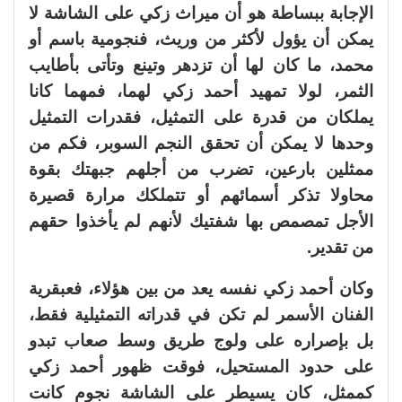
الإجابة ببساطة هو أن ميراث زكي على الشاشة لا
يمكن أن يؤول لأكثر من وريث، فنجومية باسم أو
محمد، ما كان لها أن تزدهر وتينع وتأتى بأطايب
الثمر، لولا تمهيد أحمد زكي لهما، فمهما كانا
يملكان من قدرة على التمثيل، فقدرات التمثيل
وحدها لا يمكن أن تحقق النجم السوبر، فكم من
ممثلين بارعين، تضرب من أجلهم جبهتك بقوة
محاولا تذكر أسمائهم أو تتملكك مرارة قصيرة
الأجل تمصمص بها شفتيك لأنهم لم يأخذوا حقهم
من تقدير.
وكان أحمد زكي نفسه يعد من بين هؤلاء، فعبقرية
الفنان الأسمر لم تكن في قدراته التمثيلية فقط،
بل بإصراره على ولوج طريق وسط صعاب تبدو
على حدود المستحيل، فوقت ظهور أحمد زكي
كممثل، كان يسيطر على الشاشة نجوم كانت