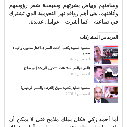
وسامتهم وبياض بشرتهم وسبسبة شعر رؤوسهم
وأناقتهم، هى أهم روافد نهر النجومية الذي تشترك
في صناعته – كما أشرت – عوامل عديدة.
المزيد من المشاركات
محمود حسونة يكتب: (تحت السن).. الأهل مذنبون والأبناء
ضحايا!
أغسطس 7, 2026
(الفن) والسياسة: عندما تتحول الريشة إلى سلاح
أغسطس 7, 2026
محمود عطية يكتب: سوق (الترند) واللحم الرخيص!
أغسطس 6, 2026
أما أحمد زكي فكان يملك ملامح فتى لا يمكن أن