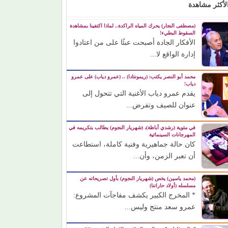
لأكثر مشاهدة
(مصطفى النجار) يحرك المياه الراكدة.. لماذا اكتفينا بمشاهدة
السقوط البطيء!
الأفكار الجادة أصبحت عبئًا على من اعتادوا
إدارة الواقع لا...
محمد أبو النصر يكتب: (ريمونتادا) .. (عمرو دياب) على عمرو
دياب!
يقدم عمرو دياب الأغنية التي تتحول إلى
عنوان للصيف وتفرض...
في مئوية (رشدي أباظة)، (شهريار النجوم) يطالب بتكريمه في
المهرجانات السينمائية
كان حالة جماهيرية وفنية كاملة، استطاعت
أن تعبر الزمن، وأن...
(محمد ياسين) يخص (شهريار النجوم) بأول تصريحاته عن
مسلسله (أولاد حاراتنا)
* المخرج الكبير يكشف مفاجآت المشروع:
عمرو سعد منتج وليس...