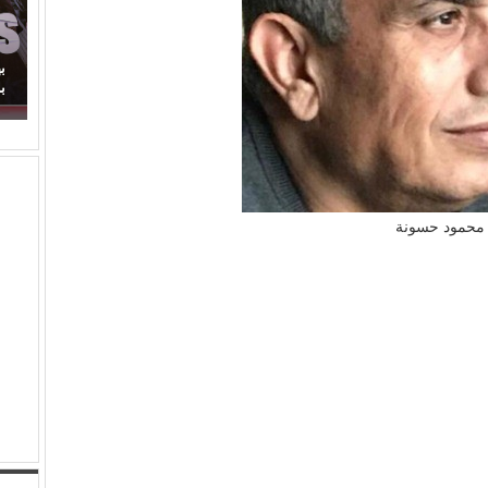
(مصطفى النجار) يحرك المياه الراكدة.. لماذا اكتفينا
ب
بمشاهدة السقوط البطيء!
ب
محمود حسونة