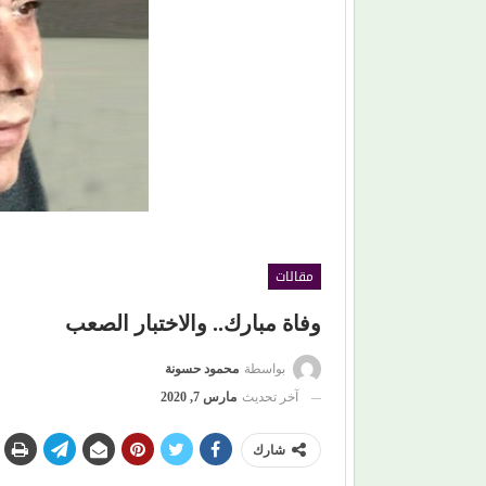
بعد أن أشعل مسارح 4 دول.. (أبو الليف) يعود إلى
القاهرة بأغانٍ جديدة وخطة مختلفة
مقالات
وفاة مبارك.. والاختبار الصعب
بواسطة
محمود حسونة
آخر تحديث
مارس 7, 2020
شارك