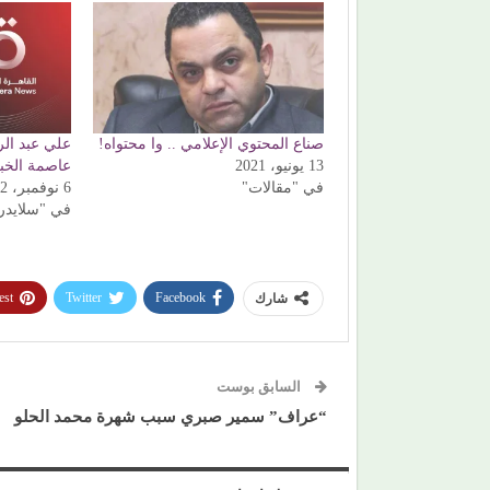
صناع المحتوي الإعلامي .. وا محتواه!
علي عبد الر
13 يونيو، 2021
عاصمة الخب
في "مقالات"
6 نوفمبر، 2022
في "سلايدر
est
Twitter
Facebook
شارك
السابق بوست
“عراف” سمير صبري سبب شهرة محمد الحلو