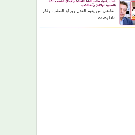
كمال زغلول يكتب: البنية الثقافية والإبداع الشعبي (29)..
(السيرة الهلالية) وآفة الكذب
القاضي من يقيم العدل ويرفع الظلم ، ولكن
ماذا يحدث...