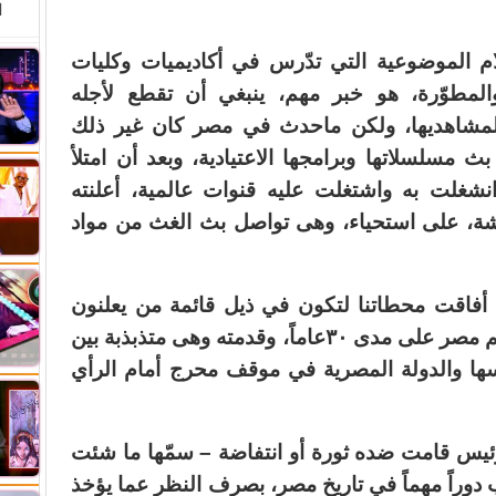
ا
ام الموضوعية التي تدّرس في أكاديميات وكليات
المطوّرة، هو خبر مهم، ينبغي أن تقطع لأجله
ه لمشاهديها، ولكن ماحدث في مصر كان غير ذلك
 مسلسلاتها وبرامجها الاعتيادية، وبعد أن امتلأ
 وانشغلت به واشتغلت عليه قنوات عالمية، أعلنته
شة، على استحياء، وهى تواصل بث الغث من مواد
 أفاقت محطاتنا لتكون في ذيل قائمة من يعلنون
الخبر الهام الذي يتعلق بوفاة رئيس حكم مصر على مدى ٣٠عاماً، وقدمته وهى متذبذبة بين
ها والدولة المصرية في موقف محرج أمام الرأي
ئيس قامت ضده ثورة أو انتفاضة – سمّها ما شئت
 دوراً مهماً في تاريخ مصر، بصرف النظر عما يؤخذ