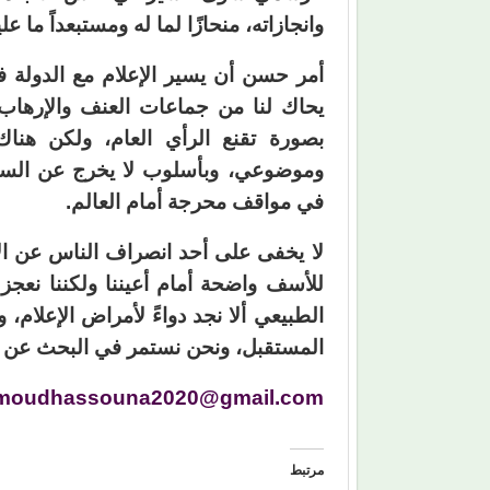
وانجازاته، منحازًا لما له ومستبعداً ما عل
أمر حسن أن يسير الإعلام مع الدولة 
يحاك لنا من جماعات العنف والإرهاب 
بصورة تقنع الرأي العام، ولكن هنا
وموضوعي، وبأسلوب لا يخرج عن السياسة
في مواقف محرجة أمام العالم.
لا يخفى على أحد انصراف الناس عن الإ
للأسف واضحة أمام أعيننا ولكننا نعجز 
الطبيعي ألا نجد دواءً لأمراض الإعلام،
المستقبل، ونحن نستمر في البحث عن تش
oudhassouna2020@gmail.com
مرتبط