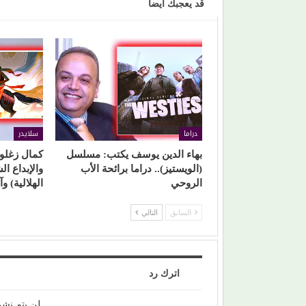
قد يعجبك ايضا
دراما
سلايدر
بهاء الدين يوسف يكتب: مسلسل
كمال زغلول
(الويستيز).. دراما برائحة الأب
الروحي
الهلالية) و
السابق
التالي
اترك رد
لن يتم نشر