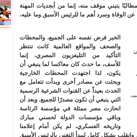
طالبًا بتبني موقف منه، إنما من أبجديات المهنة
 عن الوفاة وسرد أهم ما للرئيس الأسبق وما عليه،
الخبر فرض نفسه على الجميع، والمحطات
والصحف والمواقع العالمية كانت تنتظر
ما
التأكيد من التليفزيون المصري، إنما
للأسف، ما حدث كان معاكسا لما ينبغي أن
يكون، لذا اجتهدت المحطات الخارجية
ي
وبحثت عن مصادر أخرى وبدأت تتعامل مع
الحدث بعيداً عن القنوات الشرعية الرسمية
4).. (عرش صفوت
التي ينبغي أن تكون مصدرًا للجميع. وبعد أن
انحازت مصر ممثلة في مؤسسة الرئاسة
وباقي مؤسسات الدولة لحسني مبارك
وتاريخه العسكري، لم يكن أمام إعلامنا
انقلب بشكل كامل ليبدأ التغني بالرئيس الأسبق