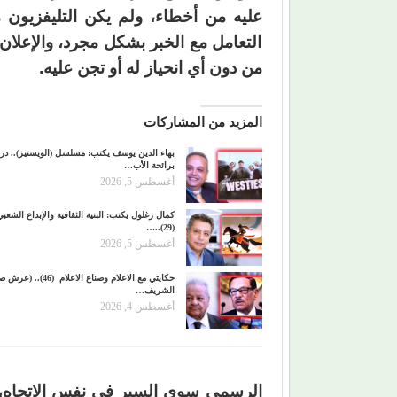
عليه من أخطاء، ولم يكن التليفزيون م
التعامل مع الخبر بشكل مجرد، والإعلان
من دون أي انحياز له أو تجن عليه.
المزيد من المشاركات
بهاء الدين يوسف يكتب: مسلسل (الويستيز).. درا
برائحة الأب…
أغسطس 5, 2026
كمال زغلول يكتب: البنية الثقافية والإبداع الشعب
(29)..…
أغسطس 5, 2026
حكايتي مع الاعلام وصناع الاعلام (6
الشريف…
أغسطس 4, 2026
الرسمي سوى السير في نفس الاتجاه، و