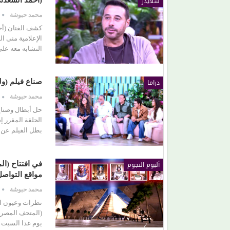
سلايدر
(أحمد السعدن
محمد حبوشة
الإعلامية منى ا
التشابه معه عل
دراما
صناع فيلم (ول
محمد حبوشة
حل أبطال وصناع 
بطل الفيلم عن س
ألبوم النجوم
في افتتاح (ا
مواقع التواصل
محمد حبوشة
نظرات وعيون الع
(المتحف المصري
يوم غدا السبت 