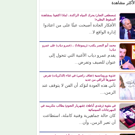
لأكثر مشاهدة
(مصطفى النجار) يحرك المياه الراكدة.. لماذا اكتفينا بمشاهدة
السقوط البطيء!
الأفكار الجادة أصبحت عبئًا على من اعتادوا
إدارة الواقع لا...
محمد أبو النصر يكتب: (ريمونتادا) .. (عمرو دياب) على عمرو
دياب!
يقدم عمرو دياب الأغنية التي تتحول إلى
عنوان للصيف وتفرض...
عذوبة ورومانسية (عفاف راضي) في غناء (الذكريات) تفرض
حضورها الراقي من جديد
تأتي هذه العودة لتؤكد أن الفن لا يتوقف عند
الزمن،...
في مئوية (رشدي أباظة)، (شهريار النجوم) يطالب بتكريمه في
المهرجانات السينمائية
كان حالة جماهيرية وفنية كاملة، استطاعت
أن تعبر الزمن، وأن...