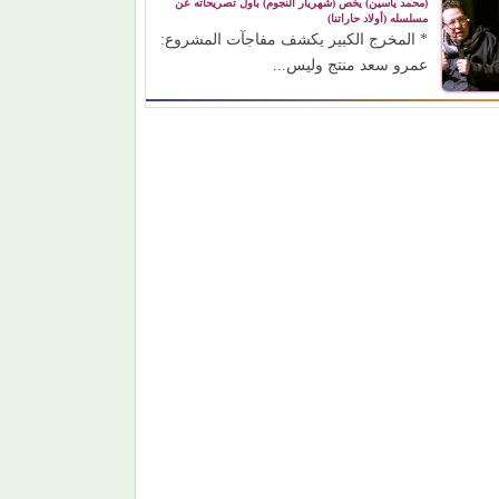
(محمد ياسين) يخص (شهريار النجوم) بأول تصريحاته عن
مسلسله (أولاد حاراتنا)
* المخرج الكبير يكشف مفاجآت المشروع:
عمرو سعد منتج وليس...