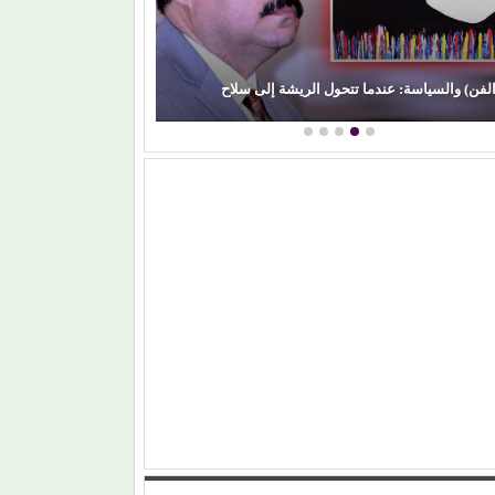
(بعد الليل).. هل 
الفن) والسياسة: عندما تتحول الريشة إلى سلاح
مشواره الفني؟