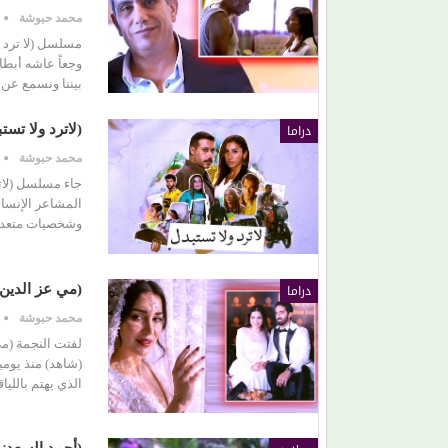
محمد حبوشة
مسلسل (لا ترد و
وجعاً عاشه أبطا
بيننا ونسمع عن 
دراما
(لاترد ولا تس
محمد حبوشة
جاء مسلسل (لاتر
المشاعر الإنسان
وشخصيات متعددة
دراما
(مي عز الدين)
محمد حبوشة
لفتت النجمة (م
(شاهد) منذ يومي
الذي يهتم باللي