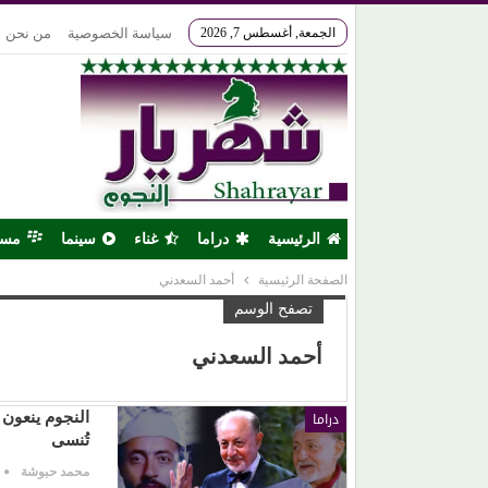
الجمعة, أغسطس 7, 2026
سياسة الخصوصية
من نحن
الرئيسية
دراما
غناء
سينما
مس
الصفحة الرئيسية
أحمد السعدني
تصفح الوسم
أحمد السعدني
دراما
النجوم ينعون 
تُنسى
محمد حبوشة