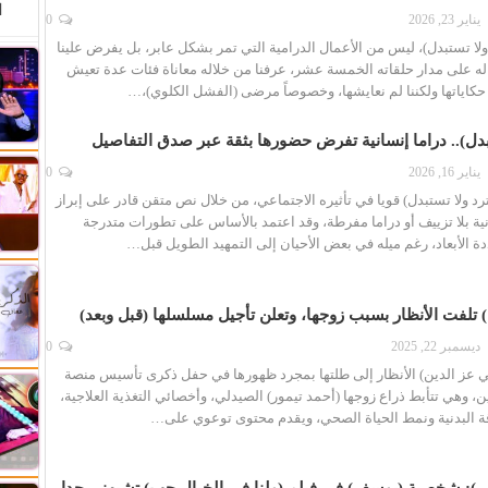
ا
يناير 23, 2026
0
لا تستبدل)، ليس من الأعمال الدرامية التي تمر بشكل عابر، بل يفرض علينا
له على مدار حلقاته الخمسة عشر، عرفنا من خلاله معاناة فئات عدة تعيش
حكاياتها ولكننا لم نعايشها، وخصوصاً مرضى (الفشل الكلوي)،…
تبدل).. دراما إنسانية تفرض حضورها بثقة عبر صدق التفاصيل
يناير 16, 2026
0
د ولا تستبدل) قويا في تأثيره الاجتماعي، من خلال نص متقن قادر على إبراز
ية بلا تزييف أو دراما مفرطة، وقد اعتمد بالأساس على تطورات متدرجة
 الأبعاد، رغم ميله في بعض الأحيان إلى التمهيد الطويل قبل…
 تلفت الأنظار بسبب زوجها، وتعلن تأجيل مسلسلها (قبل وبعد)
ديسمبر 22, 2025
0
ي عز الدين) الأنظار إلى طلتها بمجرد ظهورها في حفل ذكرى تأسيس منصة
ن، وهي تتأبط ذراع زوجها (أحمد تيمور) الصيدلي، وأخصائي التغذية العلاجية،
اقة البدنية ونمط الحياة الصحي، ويقدم محتوى توعوي على…