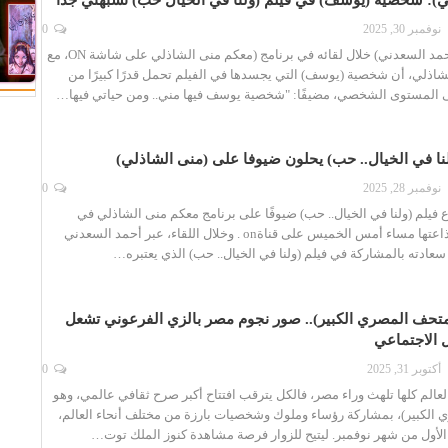
ي): شخصية (يوسف) في فيلم (ولنا في الخيال حب) تشبهني جدا
نوفمبر 30, 2025
0
كشف الفنان (أحمد السعدني) خلال لقائه في برنامج (معكم منى الشاذلي على شاشة ON، مع
لشاذلي، أن شخصية (يوسف) التي يجسدها في الفيلم تحمل قدرًا كبيرًا من
ى المستوى الشخصي، مضيفًا: "شخصية يوسف فيها مني.. ومن حياتي فيها…
نا في الخيال.. حب) يحلون ضيوفا على (منى الشاذلي)
نوفمبر 28, 2025
0
فيلم (ولنا في الخيال.. حب) ضيوفًا على برنامج معكم منى الشاذلي في
الحلقة المقرر إذاعتها مساء أمس الخميس على قناةon . وخلال اللقاء، عبر أحمد السعدني
عادته بالمشاركة في فيلم (ولنا في الخيال.. حب) الذي يعتبره…
لمتحف المصري الكبير).. صور نجوم مصر بالزي الفرعوني تشعل
 الاجتماعي
أكتوبر 31, 2025
0
الم كلها تلهث وراء مصر، فالكل يترقب افتتاح أكبر صرح ثقافي عالمي، وهو
 الكبير)، بمشاركة رؤساء وملوك وشخصيات بارزة من مختلف أنحاء العالم،
الأول من شهر نوفمبر. ليتيح للزوار فرصة مشاهدة كنوز الملك توت…