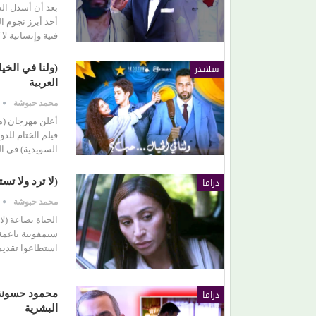
بعد أن أسدل الس
أحد أبرز نجوم ا
فنية وإنسانية 
(سحر رامي).. امرأة اختارت الكرامة على مطاردة
الأضواء
سلايدر
(ولنا في الخ
العربية
محمد حبوشة
أعلن مهرجان (ما
فيلم الختام للد
السويدية) في الفترة من 10 الى 16 أبريل 2026 و
دراما
(لا ترد ولا ت
محمد حبوشة
الحياة بضاعة (لا
سيمفونية ناعمة 
استطاعوا تقديم
دراما
محمود حسونة 
البشرية