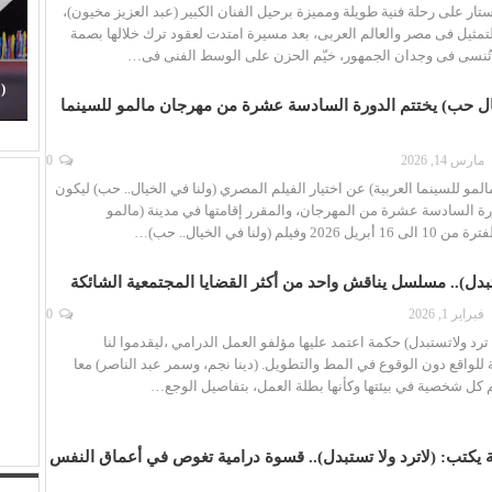
تار على رحلة فنية طويلة ومميزة برحيل الفنان الكبير (عبد العزيز مخيون)،
لتمثيل فى مصر والعالم العربى، بعد مسيرة امتدت لعقود ترك خلالها بصمة
لا تُنسى فى وجدان الجمهور، خيّم الحزن على الوسط الفنى فى…
محمود حسونة يكتب: (تحت السن).. الأهل مذنبون
والأبناء ضحايا!
(
يال حب) يختتم الدورة السادسة عشرة من مهرجان مالمو للسينما
مارس 14, 2026
0
لمو للسينما العربية) عن اختيار الفيلم المصري (ولنا في الخيال.. حب) ليكون
ورة السادسة عشرة من المهرجان، والمقرر إقامتها في مدينة (مالمو
فيلم (ولنا في الخيال.. حب)…
ستبدل).. مسلسل يناقش واحد من أكثر القضايا المجتمعية الشائكة
فبراير 1, 2026
0
 ترد ولاتستبدل) حكمة اعتمد عليها مؤلفو العمل الدرامي ،ليقدموا لنا
للواقع دون الوقوع في المط والتطويل. (دينا نجم، وسمر عبد الناصر) معا
 كل شخصية في بيئتها وكأنها بطلة العمل، بتفاصيل الوجع…
يكتب: (لاترد ولا تستبدل).. قسوة درامية تغوص في أعماق النفس