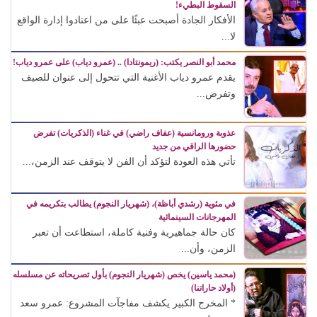
السقوط البطيء!
الأفكار الجادة أصبحت عبئًا على من اعتادوا إدارة الواقع
لا...
محمد أبو النصر يكتب: (ريمونتادا) .. (عمرو دياب) على عمرو دياب!
يقدم عمرو دياب الأغنية التي تتحول إلى عنوان للصيف
وتفرض...
عذوبة ورومانسية (عفاف راضي) في غناء (الذكريات) تفرض
حضورها الراقي من جديد
تأتي هذه العودة لتؤكد أن الفن لا يتوقف عند الزمن،...
في مئوية (رشدي أباظة)، (شهريار النجوم) يطالب بتكريمه في
المهرجانات السينمائية
كان حالة جماهيرية وفنية كاملة، استطاعت أن تعبر
الزمن، وأن...
(محمد ياسين) يخص (شهريار النجوم) بأول تصريحاته عن مسلسله
(أولاد حاراتنا)
* المخرج الكبير يكشف مفاجآت المشروع: عمرو سعد