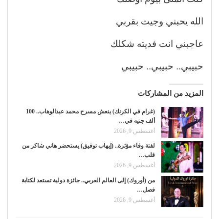
الله يحبني وجيت بقربي
عاجبني انت فديته شكلك
حبيبي.. حبيبي.. حبيبي
المزيد من المشاركات
(غرام في الكرنك) ينعش مسرح محمد عبدالوهاب.. 100
ألف جنيه في…
أغسطس 9, 2026
لفتة وفاء مؤثرة.. (إيهاب توفيق) يستحضر هاني شاكر من
قلب…
أغسطس 9, 2026
من (أوروك) إلى العالم العربي.. جائزة دولية تستعد لكتابة
فصل…
أغسطس 9, 2026