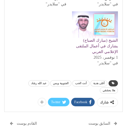
في "سلايدر"
في "سلايدر"
الشيخ (مبارك الصباح)
يشارك في أعمال الملتقى
الإعلامي العربي
1 نوفمبر، 2025
في "سلايدر"
أغلى هدية
أنت الحب
الجنوبية وبس
عبد الله رشاد
هلا بعشقي
Twitter
Facebook
شارك
السابق بوست
القادم بوست