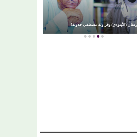
رتقان (الأبنودي) وفراولة مصطفى حدوتة!
محمود عطية يكتب: