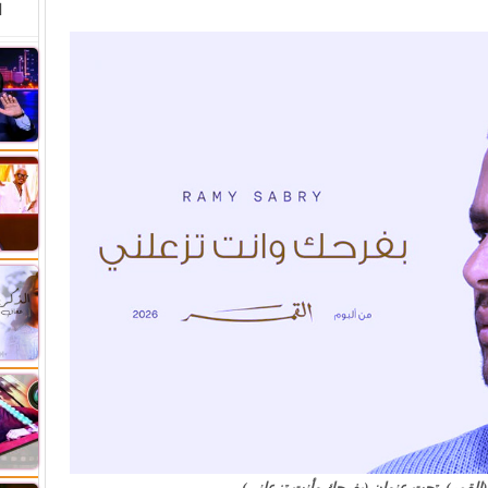
ا
 (القمر)، تحت عنوان (بفرحك وأنت تزعلني)