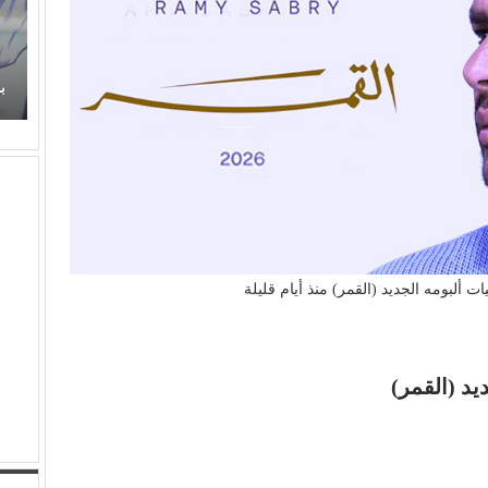
زهر
عذوبة ورومانسية (عفاف راضي) في غناء (الذكريات)
تفرض حضورها الراقي من جديد
ب
 ألبومه الجديد (القمر) منذ أيام قليلة
د (القمر)