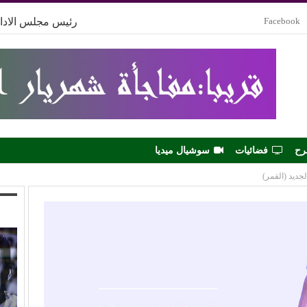
Facebook
رئيس مجلس الادار
رح
فضائيات
سوشيال ميديا
جديد (القمر)