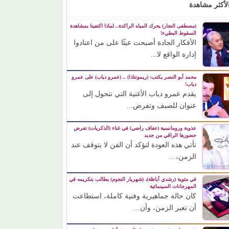
لأكثر مشاهدة
(مصطفى النجار) يحرك المياه الراكدة.. لماذا اكتفينا بمشاهدة
السقوط البطيء!
الأفكار الجادة أصبحت عبئًا على من اعتادوا
إدارة الواقع لا...
محمد أبو النصر يكتب: (ريمونتادا) .. (عمرو دياب) على عمرو
دياب!
يقدم عمرو دياب الأغنية التي تتحول إلى
عنوان للصيف وتفرض...
عذوبة ورومانسية (عفاف راضي) في غناء (الذكريات) تفرض
حضورها الراقي من جديد
تأتي هذه العودة لتؤكد أن الفن لا يتوقف عند
الزمن،...
في مئوية (رشدي أباظة)، (شهريار النجوم) يطالب بتكريمه في
المهرجانات السينمائية
كان حالة جماهيرية وفنية كاملة، استطاعت
أن تعبر الزمن، وأن...