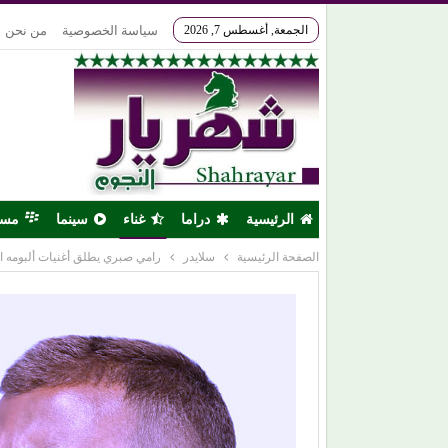
الجمعة, أغسطس 7, 2026
سياسة الخصوصية
من نحن
الرئيسية
دراما
غناء
سينما
مس
الصفحة الرئيسية
سلايدر
رامي صبري يطلق أغنيات ألبومه ال