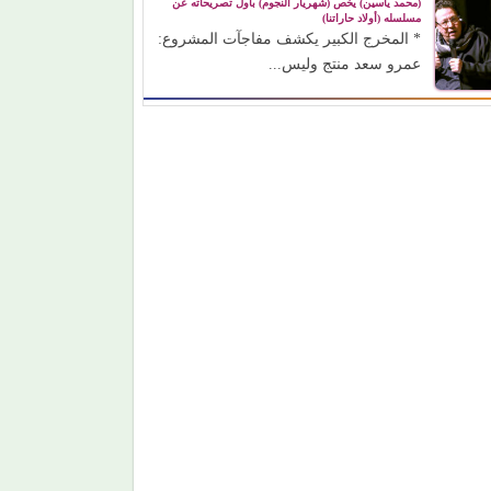
(محمد ياسين) يخص (شهريار النجوم) بأول تصريحاته عن
مسلسله (أولاد حاراتنا)
* المخرج الكبير يكشف مفاجآت المشروع:
عمرو سعد منتج وليس...