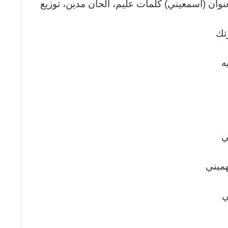
عنوان (أسمعيني) كلمات عليم، ألحان مدين، توزيع
رتك
ه
ي
ميني
ي