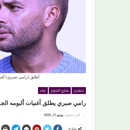
من (حمانا) إلى القلوب.. (بلقيس) تغني للأمهات في (
ليمون)
أطلق (رامي صبري) أغنيات
سلايدر
شارع النجوم
غناء
رامي صبري يطلق أغنيات ألبومه الجدي
آخر تحديث
يونيو 12, 2026
شارك