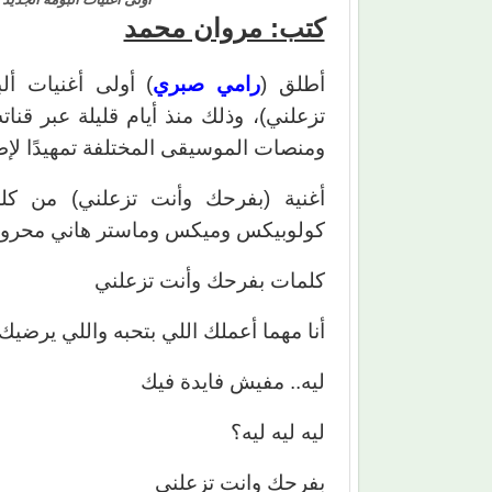
كتب: مروان محمد
أطلق (
رامي صبري
) أولى أغنيات أل
تزعلني)، وذلك منذ أيام قليلة عبر قنا
ومنصات الموسيقى المختلفة تمهيدًا لإطلاق الألبوم 
أغنية (بفرحك وأنت تزعلني) من كل
كولوبيكس وميكس وماستر هاني محروس
كلمات بفرحك وأنت تزعلني
أنا مهما أعملك اللي بتحبه واللي يرضيك
ليه.. مفيش فايدة فيك
ليه ليه ليه؟
بفرحك وانت تزعلني