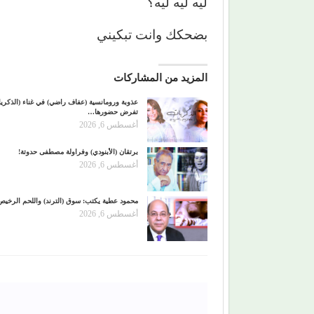
ليه ليه ليه؟
بضحكك وانت تبكيني
المزيد من المشاركات
عذوبة ورومانسية (عفاف راضي) في غناء (الذكري
تفرض حضورها…
أغسطس 6, 2026
برتقان (الأبنودي) وفراولة مصطفى حدوتة!
أغسطس 6, 2026
محمود عطية يكتب: سوق (الترند) واللحم الرخيص
أغسطس 6, 2026