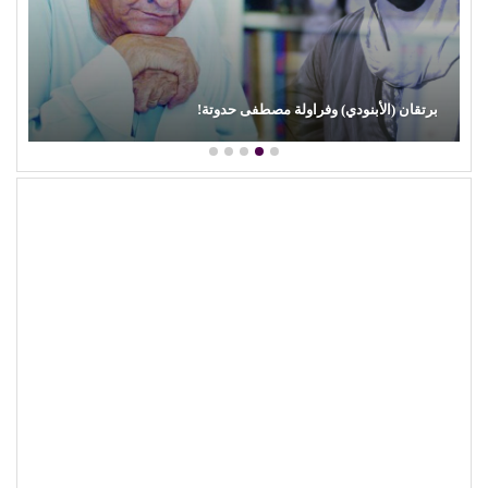
برتقان (الأبنودي) وفراولة مصطفى حدوتة!