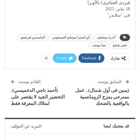
فيردى الجنائزى) بالأوبرا
18 يناير، 2025
في "سلايدر"
أندريا بوتشيلي
أوركسترا سوتشو السيمفوني
المايسترو فيرجينيو
تشن شيانغ
مينا يوسف
Twitter
Facebook
شارك
السابق بوست
القادم بوست
(يمين فى أول شمال).. عمل
(أحمد ناجي الدخميسي):
مسرحى يمزج الرومانسية
التحضير الجيد لا يقتصر على
بالواقعية بالضحك
امتلاك المعرفة فقط
قد يعجبك ايضا
المزيد عن المؤلف