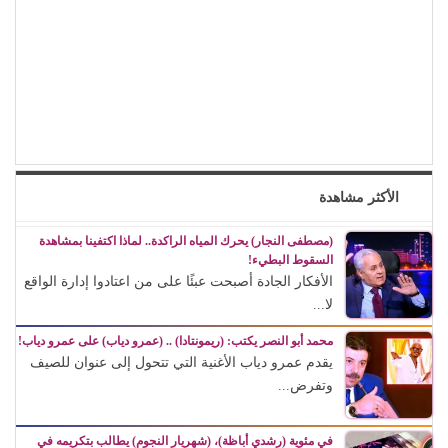
الأكثر مشاهدة
(مصطفى النجار) يحرك المياه الراكدة.. لماذا اكتفينا بمشاهدة
السقوط البطيء!
الأفكار الجادة أصبحت عبئًا على من اعتادوا إدارة الواقع
لا...
محمد أبو النصر يكتب: (ريمونتادا) .. (عمرو دياب) على عمرو دياب!
يقدم عمرو دياب الأغنية التي تتحول إلى عنوان للصيف
وتفرض...
في مئوية (رشدي أباظة)، (شهريار النجوم) يطالب بتكريمه في