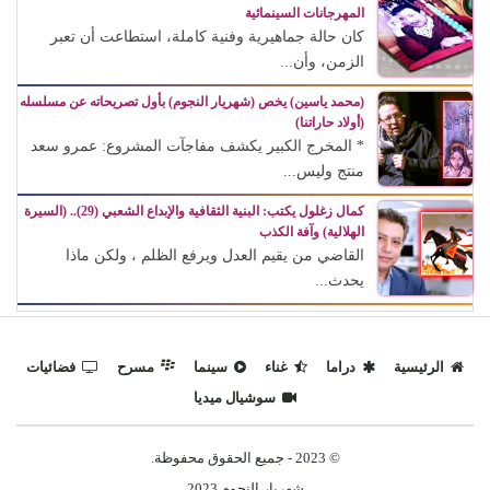
المهرجانات السينمائية
كان حالة جماهيرية وفنية كاملة، استطاعت أن تعبر
الزمن، وأن...
(محمد ياسين) يخص (شهريار النجوم) بأول تصريحاته عن مسلسله
(أولاد حاراتنا)
* المخرج الكبير يكشف مفاجآت المشروع: عمرو سعد
منتج وليس...
كمال زغلول يكتب: البنية الثقافية والإبداع الشعبي (29).. (السيرة
الهلالية) وآفة الكذب
القاضي من يقيم العدل ويرفع الظلم ، ولكن ماذا
يحدث...
الرئيسية
دراما
غناء
سينما
مسرح
فضائيات
سوشيال ميديا
© 2023 - جميع الحقوق محفوظة.
شهريار النجوم 2023