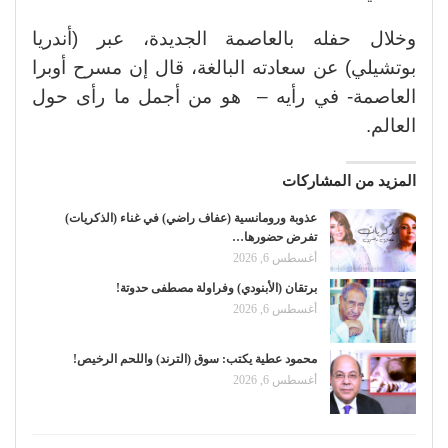
وخلال حفله بالعاصمة الجديدة، عبر (أندريا
بوتشيلي) عن سعادته البالغة، قال إن مسرح أوبرا
العاصمة- في رأيه – هو من أجمل ما رأى حول
العالم.
المزيد من المشاركات
عذوبة ورومانسية (عفاف راضي) في غناء (الذكريات)
تفرض حضورها…
أغسطس 6, 2026
برتقان (الأبنودي) وفراولة مصطفى حدوتة!
أغسطس 6, 2026
محمود عطية يكتب: سوق (الترند) واللحم الرخيص!
أغسطس 6, 2026