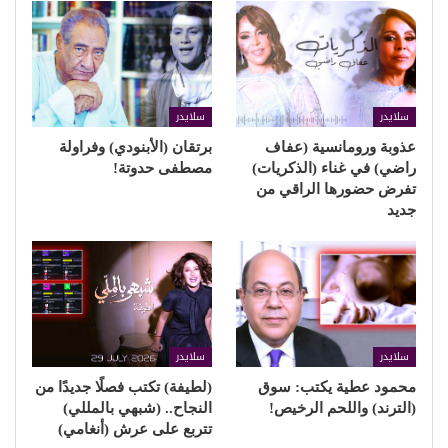
سلايدر
سلايدر
عذوبة ورومانسية (عفاف
برتقان (الأبنودي) وفراولة
راضي) في غناء (الذكريات)
مصطفى حدوتة!
تفرض حضورها الراقي من
جديد
سلايدر
سلايدر
محمود عطية يكتب: سوق
(لطيفة) تكتب فصلًا جديدًا من
(الترند) واللحم الرخيص!
النجاح.. (شبهي بالمللي)
تتربع على عرش (أنغامي)