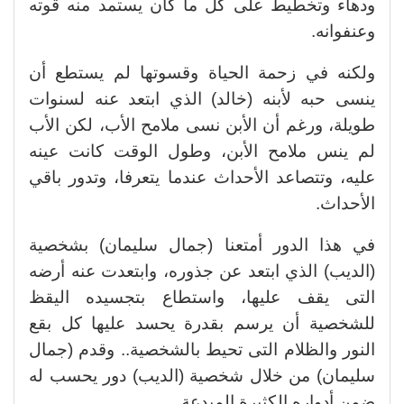
ودهاء وتخطيط على كل ما كان يستمد منه قوته
وعنفوانه.
ولكنه في زحمة الحياة وقسوتها لم يستطع أن
ينسى حبه لأبنه (خالد) الذي ابتعد عنه لسنوات
طويلة، ورغم أن الأبن نسى ملامح الأب، لكن الأب
لم ينس ملامح الأبن، وطول الوقت كانت عينه
عليه، وتتصاعد الأحداث عندما يتعرفا، وتدور باقي
الأحداث.
في هذا الدور أمتعنا (جمال سليمان) بشخصية
(الديب) الذي ابتعد عن جذوره، وابتعدت عنه أرضه
التى يقف عليها، واستطاع بتجسيده اليقظ
للشخصية أن يرسم بقدرة يحسد عليها كل بقع
النور والظلام التى تحيط بالشخصية..
وقدم (جمال
سليمان) من خلال شخصية (الديب) دور يحسب له
ضمن أدواره الكثيرة المبدعة.