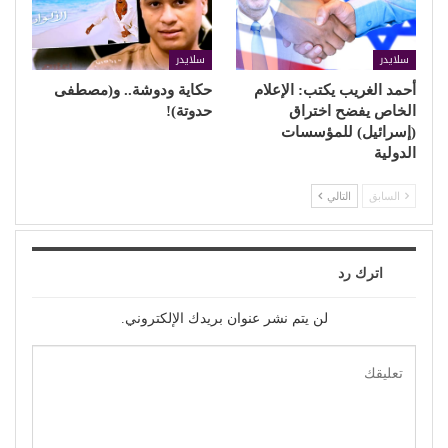
سلايدر
سلايدر
أحمد الغريب يكتب: الإعلام
حكاية ودوشة.. و(مصطفى
الخاص يفضح اختراق
حدوتة)!
(إسرائيل) للمؤسسات
الدولية
السابق
التالي
اترك رد
لن يتم نشر عنوان بريدك الإلكتروني.