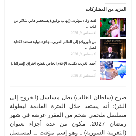
المزيد من المشاركات
لفتة وفاء مؤثرة.. (إيهاب توفيق) يستحضر هاني شاكر من
قلب…
أغسطس 9, 2026
من (أوروك) إلى العالم العربي.. جائزة دولية تستعد لكتابة
فصل…
أغسطس 9, 2026
أحمد الغريب يكتب: الإعلام الخاص يفضح اختراق (إسرائيل)
…
أغسطس 8, 2026
صرح (سلطان الغالب) بطل مسلسل (الخروج إلى
البئر): أنه يستعد خلال الفترة القادمة لبطولة
مسلسل ملحمي ضخم من المقرر عرضه في شهر
رمضان 2027، مكون من عدة أجزاء بعنوان
(التغريبة السورية) ـ وهو إسم مؤقت ــ لمسلسل