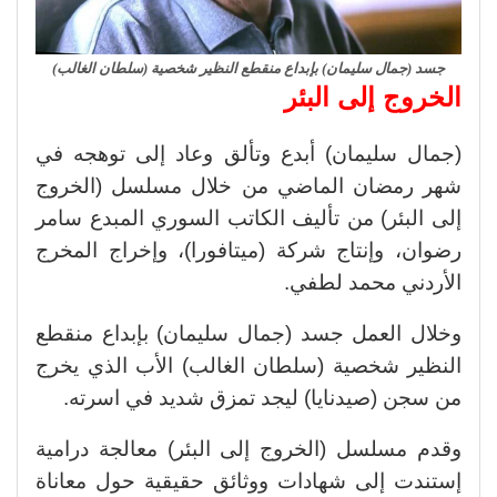
جسد (جمال سليمان) بإبداع منقطع النظير شخصية (سلطان الغالب)
الخروج إلى البئر
(جمال سليمان) أبدع وتألق وعاد إلى توهجه في
شهر رمضان الماضي من خلال مسلسل (الخروج
إلى البئر) من تأليف الكاتب السوري المبدع سامر
رضوان، وإنتاج شركة (ميتافورا)، وإخراج المخرج
الأردني محمد لطفي.
وخلال العمل جسد (جمال سليمان) بإبداع منقطع
النظير شخصية (سلطان الغالب) الأب الذي يخرج
من سجن (صيدنايا) ليجد تمزق شديد في اسرته.
وقدم مسلسل (الخروج إلى البئر) معالجة درامية
إستندت إلى شهادات ووثائق حقيقية حول معاناة