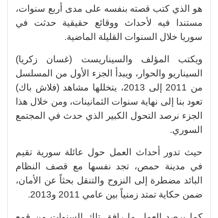
هو الذي كتب قصته بنفسه على مدى أربع سنوات،
مستندا فيه لأحداث ووقائع حقيقية حدثت في
سوريا خلال السنوات القليلة الماضية.
ويكتب المؤلف والسيناريست (غسان زكريا)
السيناريو والحوار، ويبدأ الجزء الأول من المسلسل
من 2011 إلى 2013، يتخللها مشاهد (فلاش باك)
تعود بنا إلى نهاية سنوات الثمانينات، ومن خلال هذا
الجزء نرصد التحول الكبير الذي حدث في المجتمع
السوري.
حيث
تدور أحداث العمل حول عائلة سورية تقيم
في مدينة حمص، تجد نفسها مع قصف النظام
البائد مضطرة إلى النزوح والتنقل بحثاً عن الأمان،
ضمن حكاية تمتد زمنياً بين عامي 2011 و2013
.
كما يرصد العمل ما رافق تلك السنوات من قمع