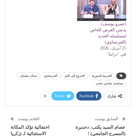
(عمرو يوسف)
يدشن العرض الخاص
لمسلسله الجديد
(الفرنساوي)
25 أبريل، 2026
في "دراما"
التغريبة السورية
الخروج إلى البئر
الفرنساوي
جمال سليمان
مسلسل ملحمي ضخم
Twitter
Facebook
شارك
السابق بوست
القادم بوست
عصام السيد يكتب: دحديرة
احتفالية تؤكد المكانة
(المسرح الجامعي) !
الاستثنائية لـ (زكريا