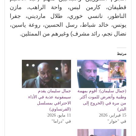
قطيفان، كارمن لبس، واحة الراهب، مازن
الناطور، نانسي خوري، طلال مارديني، جفرا
يونس، خالد شباط، رسل الحسين، روعة ياسين،
نضال نجم، رائد مشرف) وغيرهم من الممثلين.
مرتبط
(جمال سليمان): أقوم بمهمة
جمال سليمان يقدم
وطنية وأتعرض للموت أكثر
سيمفونية عذبة في الأداء
من مرة في (الخروج إلى
الاحترافي بمسلسل
البئر)
(الفرنساوي)
15 فبراير، 2026
11 مايو، 2026
في "حوار"
في "دراما"