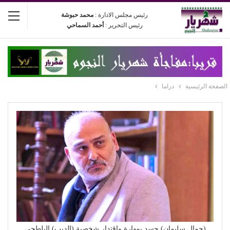
رئيس مجلس الادارة :
محمد حبوشة
رئيس التحرير :
أحمد السماحي
الصفحة الرئيسية
دراما
(جمال سليمان) جسد بمهارة وإقتدار شخصية (الديب) البلطجي