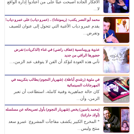
الأفكار الجادة أصبحت عبئًا على من اعتادوا إدارة الواقع
لا...
محمد أبو النصر يكتب: (ريمونتادا) .. (عمرو دياب) على عمرو دياب!
يقدم عمرو دياب الأغنية التي تتحول إلى عنوان للصيف
وتفرض...
عذوبة ورومانسية (عفاف راضي) في غناء (الذكريات) تفرض
حضورها الراقي من جديد
تأتي هذه العودة لتؤكد أن الفن لا يتوقف عند الزمن،...
في مئوية (رشدي أباظة)، (شهريار النجوم) يطالب بتكريمه في
المهرجانات السينمائية
كان حالة جماهيرية وفنية كاملة، استطاعت أن تعبر
الزمن، وأن...
(محمد ياسين) يخص (شهريار النجوم) بأول تصريحاته عن مسلسله
(أولاد حاراتنا)
* المخرج الكبير يكشف مفاجآت المشروع: عمرو سعد
منتج وليس...