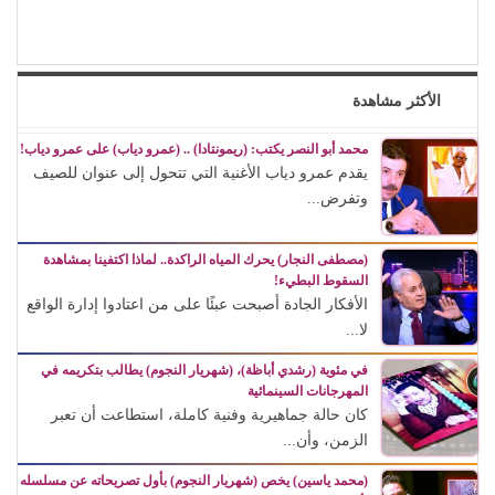
الأكثر مشاهدة
محمد أبو النصر يكتب: (ريمونتادا) .. (عمرو دياب) على عمرو دياب!
يقدم عمرو دياب الأغنية التي تتحول إلى عنوان للصيف
وتفرض...
(مصطفى النجار) يحرك المياه الراكدة.. لماذا اكتفينا بمشاهدة
السقوط البطيء!
الأفكار الجادة أصبحت عبئًا على من اعتادوا إدارة الواقع
لا...
في مئوية (رشدي أباظة)، (شهريار النجوم) يطالب بتكريمه في
المهرجانات السينمائية
كان حالة جماهيرية وفنية كاملة، استطاعت أن تعبر
الزمن، وأن...
(محمد ياسين) يخص (شهريار النجوم) بأول تصريحاته عن مسلسله