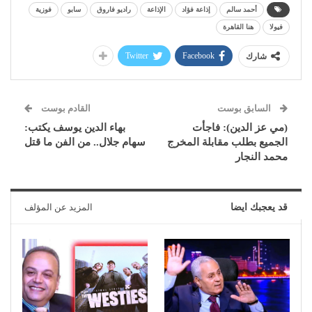
أحمد سالم
إذاعة فؤاد
الإذاعة
راديو فاروق
سابو
فوزية
فيولا
هنا القاهرة
Twitter
Facebook
شارك
السابق بوست
القادم بوست
(مي عز الدين): فاجأت
بهاء الدين يوسف يكتب:
الجميع بطلب مقابلة المخرج
سهام جلال.. من الفن ما قتل
محمد النجار
قد يعجبك ايضا
المزيد عن المؤلف