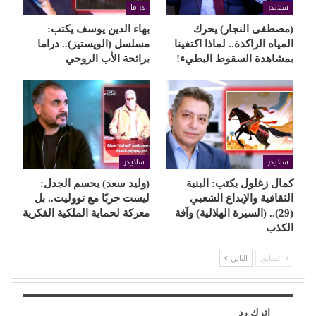
سلايدر
دراما
(مصطفى النجار) يحرك
بهاء الدين يوسف يكتب:
المياه الراكدة.. لماذا اكتفينا
مسلسل (الويستيز).. دراما
بمشاهدة السقوط البطيء!
برائحة الأب الروحي
سلايدر
سلايدر
كمال زغلول يكتب: البنية
(وليد سعد) يحسم الجدل:
الثقافية والإبداع الشعبي
ليست حربًا مع تووليت.. بل
(29).. (السيرة الهلالية) وآفة
معركة لحماية الملكية الفكرية
الكذب
السابق
التالي
اترك رد