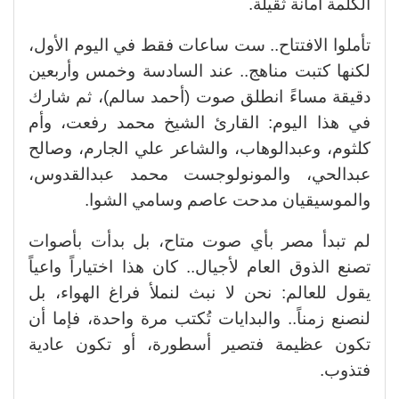
الكلمة أمانة ثقيلة.
تأملوا الافتتاح.. ست ساعات فقط في اليوم الأول،
لكنها كتبت مناهج.. عند السادسة وخمس وأربعين
دقيقة مساءً انطلق صوت (أحمد سالم)، ثم شارك
في هذا اليوم: القارئ الشيخ محمد رفعت، وأم
كلثوم، وعبدالوهاب، والشاعر علي الجارم، وصالح
عبدالحي، والمونولوجست محمد عبدالقدوس،
والموسيقيان مدحت عاصم وسامي الشوا.
لم تبدأ مصر بأي صوت متاح، بل بدأت بأصوات
تصنع الذوق العام لأجيال.. كان هذا اختياراً واعياً
يقول للعالم: نحن لا نبث لنملأ فراغ الهواء، بل
لنصنع زمناً.. والبدايات تُكتب مرة واحدة، فإما أن
تكون عظيمة فتصير أسطورة، أو تكون عادية
فتذوب.