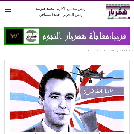
رئيس مجلس الادارة :
محمد حبوشة
رئيس التحرير :
أحمد السماحي
الصفحة الرئيسية
سلايدر