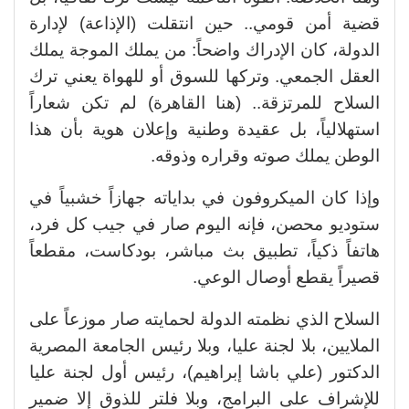
قضية أمن قومي.. حين انتقلت (الإذاعة) لإدارة
الدولة، كان الإدراك واضحاً: من يملك الموجة يملك
العقل الجمعي. وتركها للسوق أو للهواة يعني ترك
السلاح للمرتزقة.. (هنا القاهرة) لم تكن شعاراً
استهلالياً، بل عقيدة وطنية وإعلان هوية بأن هذا
الوطن يملك صوته وقراره وذوقه.
وإذا كان الميكروفون في بداياته جهازاً خشبياً في
ستوديو محصن، فإنه اليوم صار في جيب كل فرد،
هاتفاً ذكياً، تطبيق بث مباشر، بودكاست، مقطعاً
قصيراً يقطع أوصال الوعي.
السلاح الذي نظمته الدولة لحمايته صار موزعاً على
الملايين، بلا لجنة عليا، وبلا رئيس الجامعة المصرية
الدكتور (علي باشا إبراهيم)، رئيس أول لجنة عليا
للإشراف على البرامج، وبلا فلتر للذوق إلا ضمير