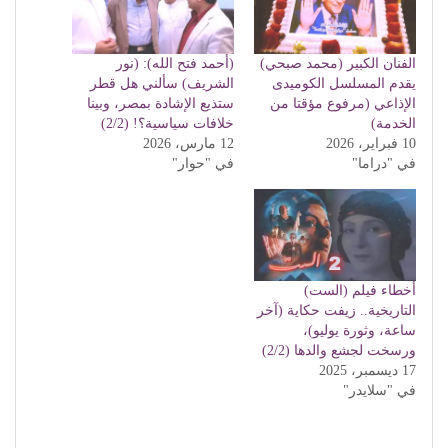
الفنان الكبير (محمد صبحي)
(أحمد فتح الله): (نور
يقدم المسلسل الكوميدى
الشريف) سألني هل قطر
الإذاعي (مرفوع مؤقتا من
ستذيع الإشادة بمصر، وبينا
الخدمة)
خلافات سياسية؟! (2/2)
10 فبراير، 2026
12 مارس، 2026
في "دراما"
في "حوار"
أخطاء فيلم (الست)
التاريخية.. زيفت حكاية (آخر
ساعة، وثورة يوليو)،
ورسخت لجشع والدها (2/2)
17 ديسمبر، 2025
في "سلايدر"