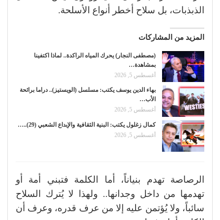
الذبذبات، بل سلاح أخطر أنواع الأسلحة.
المزيد من المشاركات
(مصطفى النجار) يحرك المياه الراكدة.. لماذا اكتفينا
بمشاهدة…
أغسطس 5, 2026
بهاء الدين يوسف يكتب: مسلسل (الويستيز).. دراما برائحة
الأب…
أغسطس 5, 2026
كمال زغلول يكتب: البنية الثقافية والإبداع الشعبي (29)..…
أغسطس 5, 2026
الرصاصة تهدم بنياناً، أما الكلمة فتبني أمة أو
تهدمها من داخل وجدانها.. ولهذا لا يُترك السلاح
سائباً، ولا يُؤتمن عليه إلا من عرف قدره، وعرف أن